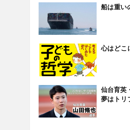
船は重い
心はどこ
仙台育英
夢はトリ