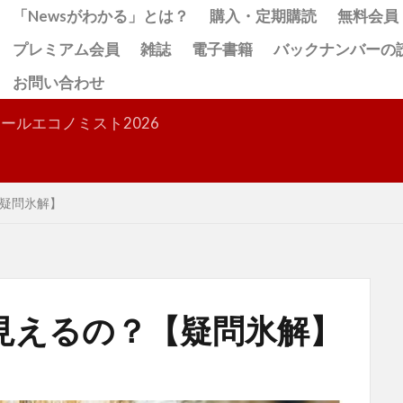
「Newsがわかる」とは？
購入・定期購読
無料会員
プレミアム会員
雑誌
電子書籍
バックナンバーの
お問い合わせ
検索
ールエコノミスト2026
疑問氷解】
見えるの？【疑問氷解】
目