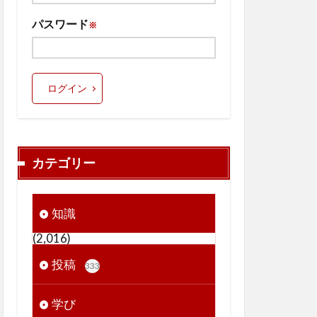
パスワード
※
ログイン
カテゴリー
知識
(2,016)
投稿
333
学び