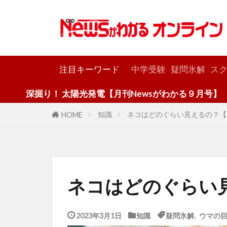
カテゴリー
注目キーワード
中学受験
疑問氷解
スク
り！ 太陽光発電【月刊Newsがわかる９月号】
知識
ネコはどのぐらい見えるの？【
HOME
ネコはどのぐらい
2023年3月1日
知識
疑問氷解
,
ウマの