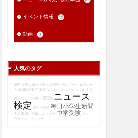
イベント情報
12
動画
3
人気のタグ
紙幣
青天を衝け
受験
化石燃料
テレワーク
勉強の仕
方
地図地理検定
教育
知りたいんジャー
スマホ
やる
ニュース
SDGs
気レシピ
渋沢栄一
検定
毎日小学生新聞
自転車保険
中学受験
大相撲
再生可能エネルギー
ゼロ・
ウェイストセンター