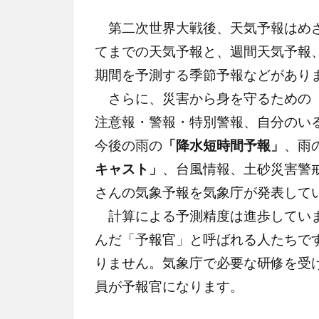
第二次世界大戦後、天気予報はめざ
てまでの天気予報と、週間天気予報
期間を予測する季節予報などがあり
さらに、災害から身を守るための「
注意報・警報・特別警報、自分のい
今後の雨の
「降水短時間予報」
、雨
キャスト」
、台風情報、土砂災害警
さんの気象予報を気象庁が発表して
計算による予測精度は進歩していま
んだ「予報官」と呼ばれる人たちで
りません。気象庁で必要な研修を受
員が予報官になります。