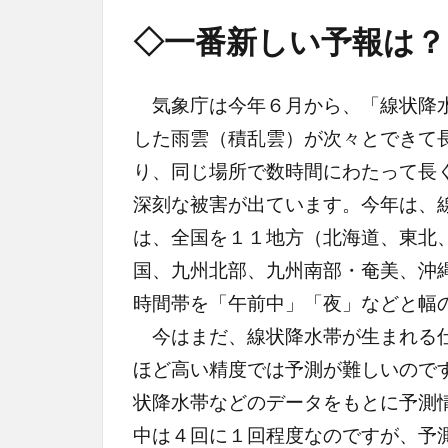
◇一番新しい予報は？
気象庁は今年６月から、「線状降水
した雨雲（積乱雲）が次々とできて
り、同じ場所で数時間にわたって長
深刻な被害が出ています。今年は、
は、全国を１１地方（北海道、東北
国、九州北部、九州南部・奄美、沖
時間帯を「午前中」「夜」などと幅
今はまだ、線状降水帯が生まれる仕
ほど高い精度では予測が難しいので
状降水帯などのデータをもとに予測
中は４回に１回程度なのですが、予