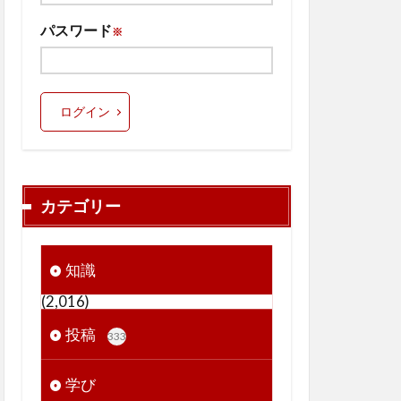
パスワード
※
ログイン
カテゴリー
知識
(2,016)
投稿
333
学び