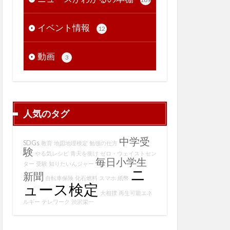
イベント情報
12
動画
3
人気のタグ
中学受
SDGs
教育
地図地理検定
勉強の仕方
験
やる気レシピ
青天を衝け
ゼロ・ウェイストセン
毎日小学生
ター
受験
知りたいんジャー
ニ
新聞
自転車保険
化石燃料
スマホ
紙幣
ュース検定
大相撲
再生可能エネ
ルギー
テレワーク
渋沢栄一