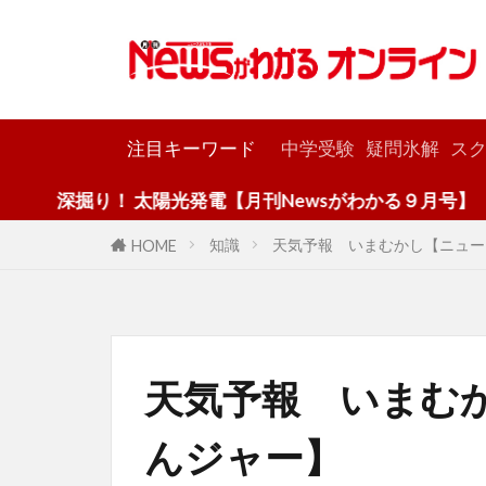
カテゴリー
注目キーワード
中学受験
疑問氷解
スク
！ 太陽光発電【月刊Newsがわかる９月号】
知識
天気予報 いまむかし【ニュー
HOME
天気予報 いまむ
んジャー】