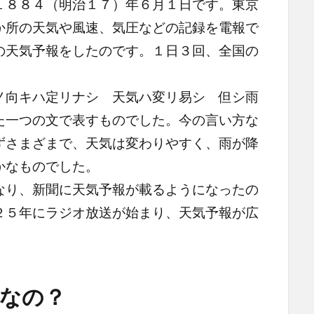
１８８４（明治１７）年６月１日です。東京
か所の天気や風速、気圧などの記録を電報で
の天気予報をしたのです。１日３回、全国の
向キハ定リナシ 天気ハ変リ易シ 但シ雨
た一つの文で表すものでした。今の言い方な
ずさまざまで、天気は変わりやすく、雨が降
かなものでした。
り、新聞に天気予報が載るようになったの
２５年にラジオ放送が始まり、天気予報が広
なの？