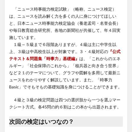
「ニュース時事能力検定試験」（略称、ニュース検定）
は、ニュースを読み解く力を多くの人に身につけてほしい
と、日本ニュース時事能力検定協会（養老孟司・名誉会長）
や毎日教育総合研究所、各地の新聞社が共催して、年４回実
施しています。
１級～５級まで６段階ありますが、４級は主に中学生以
上、３級は中高校生以上が対象です。３・４級対応の
『公式
テキスト＆問題集「時事力」基礎編』
は、「これからのエネ
ルギー」「社会保障のこれから」「核兵器と向き合う世界」
など２１のテーマについて、グラフや図解を多用して最新ニ
ュースをわかりやすく解説しています。また、「時事力
Basic」でそもそもの基礎知識を身につけることができます。
４級と３級の検定問題は四つの選択肢から一つを選ぶマー
クシート方式。各45問の約６割はこの本から出題されます。
次回の検定はいつなの？