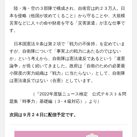
陸・海・空の３部隊で構成され、自衛官は約２３万人。日
本を侵略（他国が攻めてくること）から守ることや、大規模
災害などに人々の命や財産を守る「災害派遣」が主な仕事で
す。
日本国憲法９条は第２項で「戦力の不保持」を定めていま
すが、自衛隊について「事実上の戦力にあたるのではない
か」という考えから、自衛隊は憲法違反であるという「違憲
論争」が長く続いてきました。政府は「自衛のための必要最
小限度の実力組織は『戦力』に当たらない」として、自衛隊
は憲法違反ではない（合憲）としています。
（『2022年度版ニュース検定 公式テキスト＆問
題集「時事力」基礎編（３･４級対応）』より）
次回は９月２４日に配信予定です。