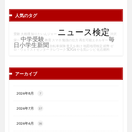
人気のタグ
ニュース検定
受験
大相撲
知りたいんジャー
渋沢
中学受験
毎
栄一
教育
スマホ
勉強の仕方
再生可能エネルギー
日小学生新聞
自転車保険
青天を衝け
地図地理検定
紙幣
ゼ
SDGs
ロ・ウェイストセンター
テレワーク
やる気レシピ
化石燃料
アーカイブ
2026年8月
7
2026年7月
37
2026年6月
38