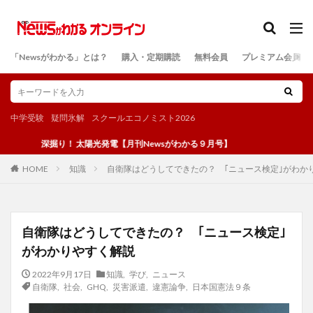
カテゴリー
「Newsがわかる」とは？
購入・定期購読
無料会員
プレミアム会員
検索
中学受験
疑問氷解
スクールエコノミスト2026
深掘り！ 太陽光発電【月刊Newsがわかる９月号】
知識
自衛隊はどうしてできたの？ ｢ニュース検定｣がわか
HOME
自衛隊はどうしてできたの？ ｢ニュース検定｣
がわかりやすく解説
2022年9月17日
知識
,
学び
,
ニュース
自衛隊
,
社会
,
GHQ
,
災害派遣
,
違憲論争
,
日本国憲法９条