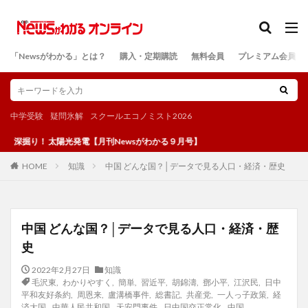
カテゴリー
「Newsがわかる」とは？
購入・定期購読
無料会員
プレミアム会員
検索
中学受験
疑問氷解
スクールエコノミスト2026
 太陽光発電【月刊Newsがわかる９月号】
知識
中国 どんな国？│データで見る人口・経済・歴史
HOME
中国 どんな国？│データで見る人口・経済・歴
史
2022年2月27日
知識
毛沢東
,
わかりやすく
,
簡単
,
習近平
,
胡錦濤
,
鄧小平
,
江沢民
,
日中
平和友好条約
,
周恩来
,
盧溝橋事件
,
総書記
,
共産党
,
一人っ子政策
,
経
済大国
,
中華人民共和国
,
天安門事件
,
日中国交正常化
,
中国