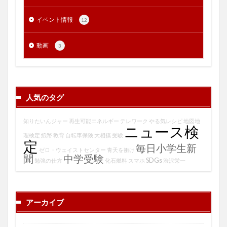
イベント情報
12
動画
3
人気のタグ
知りたいんジャー
再生可能エネルギー
テレワーク
やる気レシピ
地図地
ニュース検
理検定
紙幣
教育
自転車保険
大相撲
受験
定
毎日小学生新
ゼロ・ウェイストセンター
青天を衝け
聞
中学受験
SDGs
勉強の仕方
化石燃料
スマホ
渋沢栄一
アーカイブ