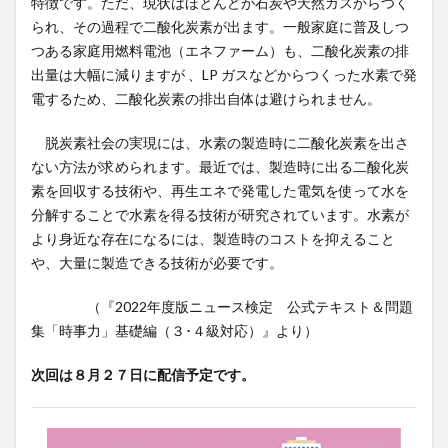
特徴です。ただ、現状はほとんどが石炭や天然ガスからつく
られ、その過程で二酸化炭素が出ます。一般家庭に普及しつ
つある家庭用燃料電池（エネファーム）も、二酸化炭素の排
出量は大幅に減りますが 、LP ガスなどからつくった水素で発
電するため、二酸化炭素の排出自体は避けられません。
脱炭素社会の実現には、水素の製造時に二酸化炭素を出さ
ない方法が求められます。最近では、製造時に出る二酸化炭
素を回収する技術や、再生エネで発電した電気を使って水を
分解することで水素を得る技術が研究されています。水素が
より身近な存在になるには、製造時のコストを抑えること
や、大量に製造できる技術が必要です。
（『2022年度版ニュース検定 公式テキスト＆問題
集「時事力」基礎編（３･４級対応）』より）
次回は８月２７日に配信予定です。