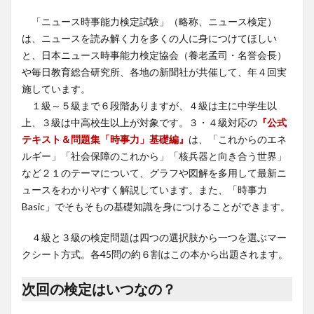
「ニュース時事能力検定試験」（略称、ニュース検定）
は、ニュースを読み解く力を多くの人に身につけてほしい
と、日本ニュース時事能力検定協会（養老孟司・名誉会長）
や毎日教育総合研究所、各地の新聞社が共催して、年４回実
施しています。
１級～５級まで６段階ありますが、４級は主に中学生以
上、３級は中高校生以上が対象です。３・４級対応の
『公式
テキスト＆問題集「時事力」基礎編』
は、「これからのエネ
ルギー」「社会保障のこれから」「核兵器と向き合う世界」
など２１のテーマについて、グラフや図解を多用して最新ニ
ュースをわかりやすく解説しています。また、「時事力
Basic」でそもそもの基礎知識を身につけることができます。
４級と３級の検定問題は四つの選択肢から一つを選ぶマー
クシート方式。各45問の約６割はこの本から出題されます。
次回の検定はいつなの？