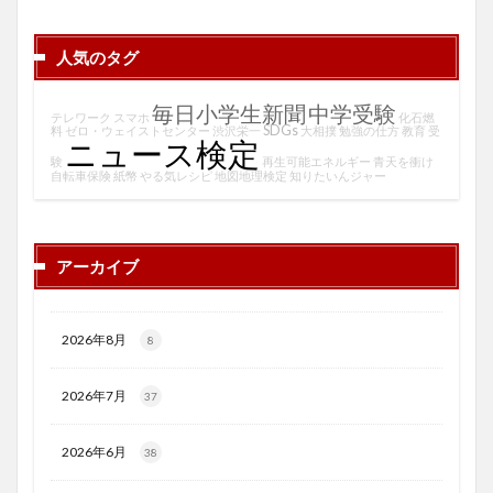
人気のタグ
毎日小学生新聞
中学受験
テレワーク
スマホ
化石燃
SDGs
料
ゼロ・ウェイストセンター
渋沢栄一
大相撲
勉強の仕方
教育
受
ニュース検定
験
再生可能エネルギー
青天を衝け
自転車保険
紙幣
やる気レシピ
地図地理検定
知りたいんジャー
アーカイブ
2026年8月
8
2026年7月
37
2026年6月
38