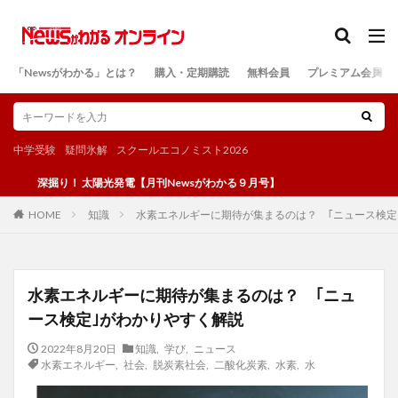
カテゴリー
「Newsがわかる」とは？
購入・定期購読
無料会員
プレミアム会員
検索
中学受験
疑問氷解
スクールエコノミスト2026
掘り！ 太陽光発電【月刊Newsがわかる９月号】
知識
水素エネルギーに期待が集まるのは？ ｢ニュース検定
HOME
水素エネルギーに期待が集まるのは？ ｢ニュ
ース検定｣がわかりやすく解説
2022年8月20日
知識
,
学び
,
ニュース
水素エネルギー
,
社会
,
脱炭素社会
,
二酸化炭素
,
水素
,
水