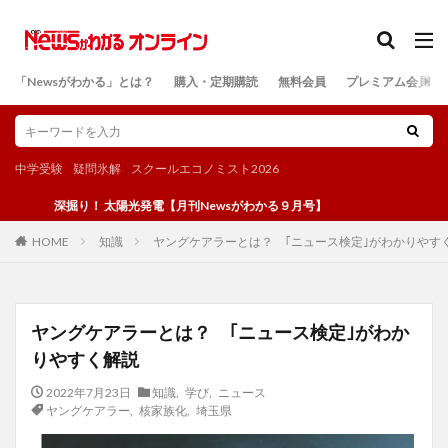
カテゴリー
「Newsがわかる」とは？
購入・定期購読
無料会員
プレミアム会員
検索
中学受験
疑問氷解
スクールエコノミスト2026
深掘り！ 太陽光発電【月刊Newsがわかる９月号】
知識
ヤングケアラーとは？ ｢ニュース検定｣がわかりやす
HOME
ヤングケアラーとは？ ｢ニュース検定｣がわか
りやすく解説
2022年7月23日
知識
,
学び
,
ニュース
ヤングケアラー
,
核家族化
,
埼玉県