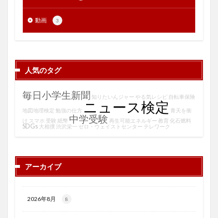
動画
3
人気のタグ
毎日小学生新聞
知りたいんジャー
やる気レシピ
自転車保険
ニュース検定
地図地理検定
勉強の仕方
青天を衝
中学受験
け
スマホ
受験
紙幣
再生可能エネルギー
教育
化石燃料
SDGs
大相撲
渋沢栄一
ゼロ・ウェイストセンター
テレワーク
アーカイブ
2026年8月
8