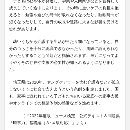
子どもは心や体が発達し、学業や人間関係などを習得して
成長していく途中にあります。その時に重いケアの負担を抱
えると、勉強や遊びの時間が取れなくなったり、睡眠時間が
短くなったりして、自身の成長や進路に大きな影響を受ける
恐れがあります。
幼いうちから介護する生活が当たり前になっていると、自
分のつらさを十分に認識できなかったり、周囲に訴えられな
かったりすることも問題だと指摘されます。最近になってよ
うやくその存在や支援の必要性が知られるようになりまし
た。
埼玉県は2020年、ヤングケアラーを含む介護者などが孤立
しないように社会で支えようという条例を制定しました。国
も、家事に追われている子どもたちのいる家庭への家事支援
やオンラインでの相談体制の整備などを進めます。
（『2022年度版ニュース検定 公式テキスト＆問題集
「時事力」基礎編（３･４級対応）』より）