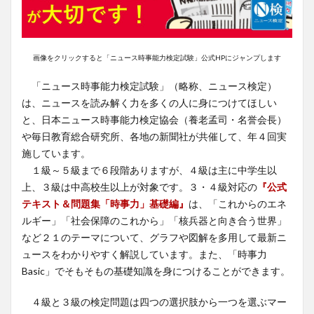
画像をクリックすると「ニュース時事能力検定試験」公式HPにジャンプします
「ニュース時事能力検定試験」（略称、ニュース検定）
は、ニュースを読み解く力を多くの人に身につけてほしい
と、日本ニュース時事能力検定協会（養老孟司・名誉会長）
や毎日教育総合研究所、各地の新聞社が共催して、年４回実
施しています。
１級～５級まで６段階ありますが、４級は主に中学生以
上、３級は中高校生以上が対象です。３・４級対応の
『公式
テキスト＆問題集「時事力」基礎編』
は、「これからのエネ
ルギー」「社会保障のこれから」「核兵器と向き合う世界」
など２１のテーマについて、グラフや図解を多用して最新ニ
ュースをわかりやすく解説しています。また、「時事力
Basic」でそもそもの基礎知識を身につけることができます。
４級と３級の検定問題は四つの選択肢から一つを選ぶマー