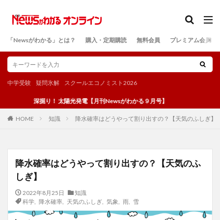
カテゴリー
「Newsがわかる」とは？
購入・定期購読
無料会員
プレミアム会員
検索
中学受験
疑問氷解
スクールエコノミスト2026
深掘り！ 太陽光発電【月刊Newsがわかる９月号】
知識
降水確率はどうやって割り出すの？【天気のふしぎ】
HOME
降水確率はどうやって割り出すの？【天気のふ
しぎ】
2022年8月25日
知識
科学
,
降水確率
,
天気のふしぎ
,
気象
,
雨
,
雪