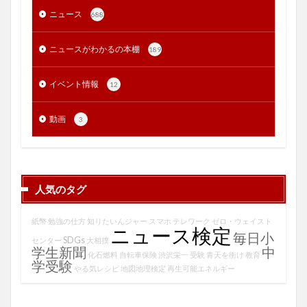
ニュース
688
ニュースがわかるの本棚
189
イベント情報
12
動画
3
人気のタグ
紙幣
勉強の仕方
知りたいんジャー
スマホ
テレワーク
ゼロ・ウェイスト
ニュース検定
毎日小
SDGs
センター
大相撲
学生新聞
中
化石燃料
自転車保険
渋沢栄一
受験
青天を衝け
教育
学受験
やる気レシピ
地図地理検定
再生可能エネルギー