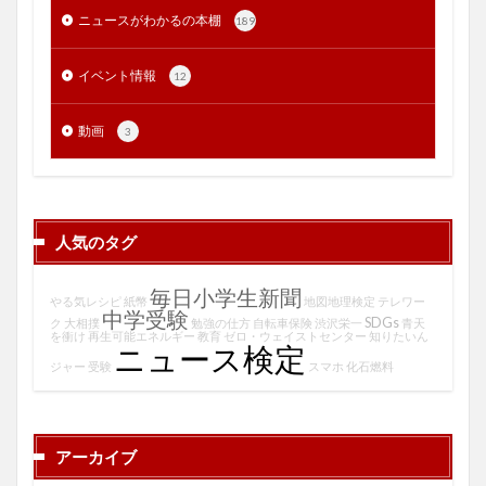
ニュースがわかるの本棚
189
イベント情報
12
動画
3
人気のタグ
毎日小学生新聞
やる気レシピ
紙幣
地図地理検定
テレワー
中学受験
SDGs
ク
大相撲
勉強の仕方
自転車保険
渋沢栄一
青天
を衝け
再生可能エネルギー
教育
ゼロ・ウェイストセンター
知りたいん
ニュース検定
ジャー
受験
スマホ
化石燃料
アーカイブ