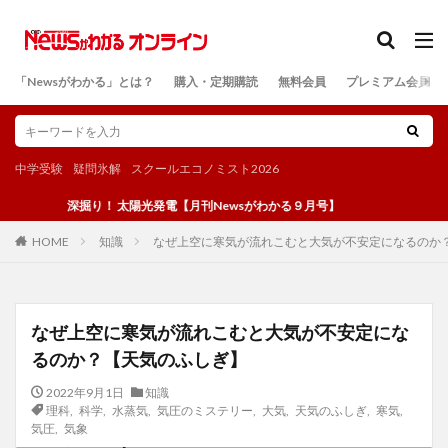
カテゴリー
「Newsがわかる」とは？
購入・定期購読
無料会員
プレミアム会員
検索
中学受験
疑問氷解
スクールエコノミスト2026
深掘り！ 太陽光発電【月刊Newsがわかる９月号】
知識
なぜ上空に寒気が流れこむと大気が不安定になるのか
HOME
なぜ上空に寒気が流れこむと大気が不安定にな
るのか？【天気のふしぎ】
2022年9月1日
知識
理科
,
科学
,
水蒸気
,
気圧のミステリー
,
大気
,
天気のふしぎ
,
寒気
,
気圧
,
気象