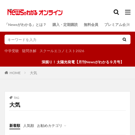
カテゴリー
「Newsがわかる」とは？
購入・定期購読
無料会員
プレミアム会員
検索
中学受験
疑問氷解
スクールエコノミスト2026
深掘り！ 太陽光発電【月刊Newsがわかる９月号】
大気
HOME
TAG
大気
新着順
人気順
お勧めカテゴリ
投稿
学び
マンガ
電子書籍