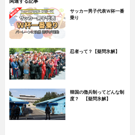
関連する記事
サッカー男子代表Ｗ杯一番
乗り
忍者って？【疑問氷解】
韓国の徴兵制ってどんな制
度？ 【疑問氷解】