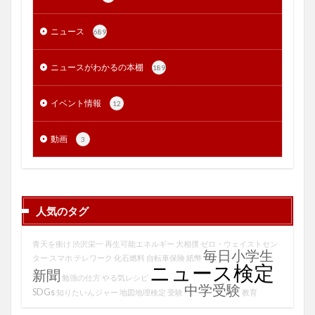
ニュース
689
ニュースがわかるの本棚
189
イベント情報
12
動画
3
人気のタグ
青天を衝け
渋沢栄一
再生可能エネルギー
大相撲
ゼロ・ウェイストセン
毎日小学生
ター
スマホ
テレワーク
化石燃料
自転車保険
紙幣
ニュース検定
新聞
勉強の仕方
やる気レシピ
中学受験
SDGs
知りたいんジャー
地図地理検定
受験
教育