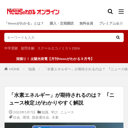
カテゴリー
「Newsがわかる」とは？
購入・定期購読
無料会員
プレミアム会員
検索
中学受験
疑問氷解
スクールエコノミスト2026
深掘り！ 太陽光発電【月刊Newsがわかる９月号】
知識
「水素エネルギー」が期待されるのは？ ｢ニュース検
HOME
「水素エネルギー」が期待されるのは？ ｢ニ
ュース検定｣がわかりやすく解説
2022年5月7日
知識
,
学び
,
ニュース
社会
,
環境
,
脱炭素社会
,
水素