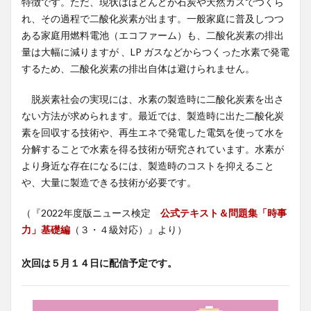
特徴です。ただ、現状はほとんどが石炭や天然ガスでつくら
れ、その過程で二酸化炭素が出ます。一般家庭に普及しつつ
ある家庭用燃料電池（エコファーム）も、二酸化炭素の排出
量は大幅に減りますが 、LP ガスなどからつくった水素で発電
するため、二酸化炭素の排出自体は避けられません。
脱炭素社会の実現には、水素の製造時に二酸化炭素を出さ
ない方法が求められます。最近では、製造時に出た二酸化炭
素を回収する技術や、再生エネで発電した電気を使って水を
分解することで水素を得る技術が研究されています。水素が
より身近な存在になるには、製造時のコストを抑えること
や、大量に製造できる技術が必要です。
（『2022年度版ニュース検定
公式テキスト＆問題集「時事
力」基礎編
（３・４級対応）』より）
次回は５月１４日に配信予定です。