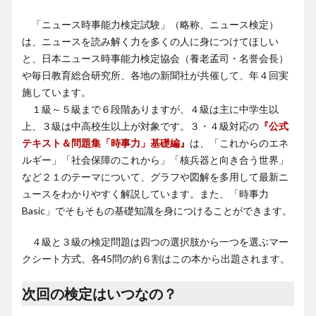
「ニュース時事能力検定試験」（略称、ニュース検定）
は、ニュースを読み解く力を多くの人に身につけてほしい
と、日本ニュース時事能力検定協会（養老孟司・名誉会長）
や毎日教育総合研究所、各地の新聞社が共催して、年４回実
施しています。
１級～５級まで６段階ありますが、４級は主に中学生以
上、３級は中高校生以上が対象です。３・４級対応の
『公式
テキスト＆問題集「時事力」基礎編』
は、「これからのエネ
ルギー」「社会保障のこれから」「核兵器と向き合う世界」
など２１のテーマについて、グラフや図解を多用して最新ニ
ュースをわかりやすく解説しています。また、「時事力
Basic」でそもそもの基礎知識を身につけることができます。
４級と３級の検定問題は四つの選択肢から一つを選ぶマー
クシート方式。各45問の約６割はこの本から出題されます。
次回の検定はいつなの？