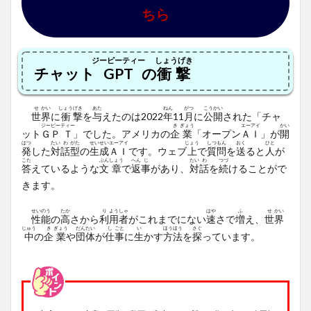
ちら
ジーピーティー
しょうげき
チャット
GPT
の
衝撃
せ
かい
しょう
げき
あた
ねん
がつ
こう
かい
世
界
に
衝
撃
を
与
えたのは2022
年
11
月
に
公
開
された「チャ
ジー
ピー
ティー
き
ぎょう
エー
アイ
かい
ット
Ｇ
Ｐ
Ｔ
」でした。アメリカの
企
業
「オープン
Ａ
Ｉ
」が
開
はつ
たい
わ
がた
せい
せい
エー
アイ
じょう
しつ
もん
おく
ひと
発
した
対
話
型
の
生
成
Ａ
Ｉ
です。ウェブ
上
で
質
問
を
送
ると
人
が
こた
ぶん
しょう
へん
じ
たい
わ
つづ
答
えているような
文
章
で
返
事
があり、
対
話
を
続
けることがで
きます。
せい
のう
たか
り
よう
しゃ
はや
ふ
せ
かい
性
能
の
高
さから
利
用
者
がこれまでにない
速
さで
増
え、
世
界
じゅう
き
ぎょう
だん
たい
し
ごと
い
ほう
ほう
さぐ
中
の
企
業
や
団
体
が
仕
事
に
生
かす
方
法
を
探
っています。