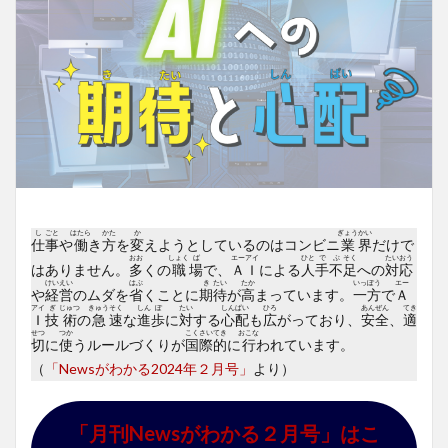
し
ごと
はたら
かた
か
ぎょう
かい
仕
事
や
働
き
方
を
変
えようとしているのはコンビニ
業
界
だけで
おお
しょく
ば
エー
アイ
ひと
で
ぶ
そく
たい
おう
はありません。
多
くの
職
場
で、
Ａ
Ｉ
による
人
手
不
足
への
対
応
けい
えい
はぶ
き
たい
たか
いっ
ぽう
エー
や
経
営
のムダを
省
くことに
期
待
が
高
まっています。
一
方
で
Ａ
アイ
ぎ
じゅつ
きゅう
そく
しん
ぽ
たい
しん
ぱい
ひろ
あん
ぜん
てき
Ｉ
技
術
の
急
速
な
進
歩
に
対
する
心
配
も
広
がっており、
安
全
、
適
せつ
つか
こく
さい
てき
おこな
切
に
使
うルールづくりが
国
際
的
に
行
われています。
（
「Newsがわかる2024年２月号」
より）
「月刊Newsがわかる２月号」はこ