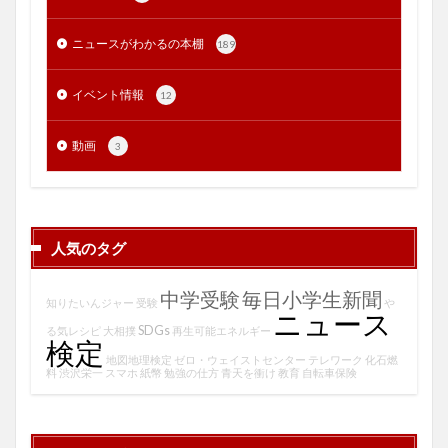
ニュースがわかるの本棚
189
イベント情報
12
動画
3
人気のタグ
中学受験
毎日小学生新聞
知りたいんジャー
受験
や
ニュース
SDGs
る気レシピ
大相撲
再生可能エネルギー
検定
地図地理検定
ゼロ・ウェイストセンター
テレワーク
化石燃
料
渋沢栄一
スマホ
紙幣
勉強の仕方
青天を衝け
教育
自転車保険