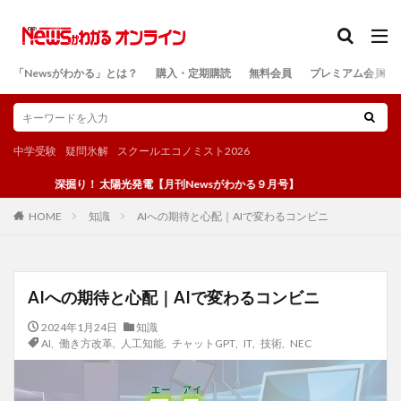
カテゴリー
「Newsがわかる」とは？
購入・定期購読
無料会員
プレミアム会員
検索
中学受験
疑問氷解
スクールエコノミスト2026
深掘り！ 太陽光発電【月刊Newsがわかる９月号】
知識
AIへの期待と心配｜AIで変わるコンビニ
HOME
AIへの期待と心配｜AIで変わるコンビニ
2024年1月24日
知識
AI
,
働き方改革
,
人工知能
,
チャットGPT
,
IT
,
技術
,
NEC