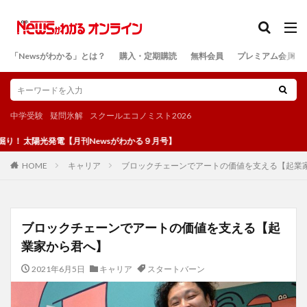
カテゴリー
「Newsがわかる」とは？
購入・定期購読
無料会員
プレミアム会員
検索
中学受験
疑問氷解
スクールエコノミスト2026
陽光発電【月刊Newsがわかる９月号】
キャリア
ブロックチェーンでアートの価値を支える【起業
HOME
ブロックチェーンでアートの価値を支える【起
業家から君へ】
2021年6月5日
キャリア
スタートバーン