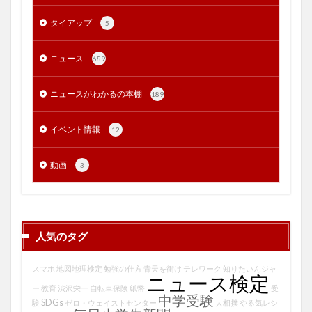
タイアップ
5
ニュース
689
ニュースがわかるの本棚
189
イベント情報
12
動画
3
人気のタグ
スマホ
地図地理検定
勉強の仕方
青天を衝け
テレワーク
知りたいんジャ
ニュース検定
ー
教育
渋沢栄一
自転車保険
紙幣
受
中学受験
SDGs
験
ゼロ・ウェイストセンター
大相撲
やる気レシ