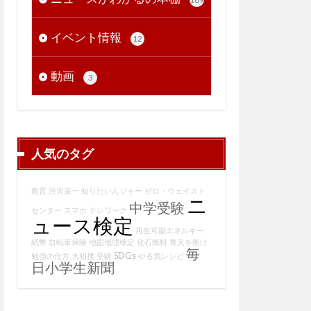
イベント情報
12
動画
3
人気のタグ
教育
渋沢栄一
知りたいんジャー
ゼロ・ウェイスト
ニ
中学受験
センター
スマホ
テレワーク
ュース検定
再生可能エネルギー
紙幣
自転車保険
地図地理検定
化石燃料
青天を衝け
毎
SDGs
勉強の仕方
大相撲
受験
やる気レシピ
日小学生新聞