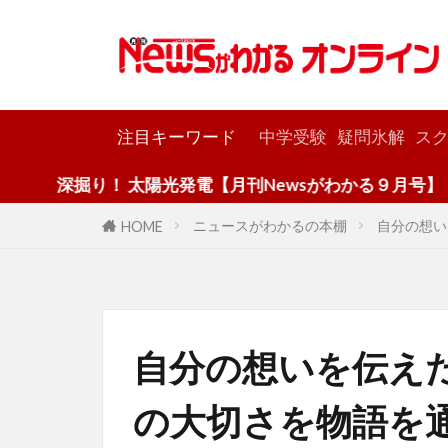
カテゴリー
注目キーワード
中学受験
疑問氷解
スク
り！ 太陽光発電【月刊Newsがわかる９月号】
ニュースがわかるの本棚
自分の想い
HOME
自分の想いを伝え
の大切さを物語を