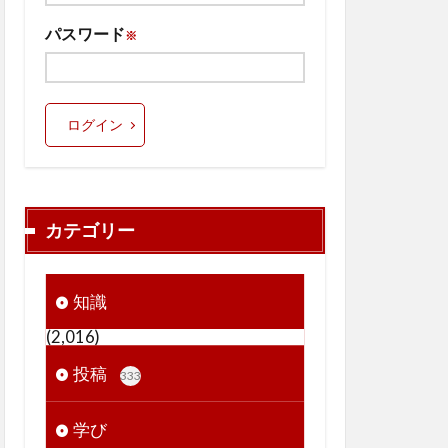
パスワード
※
ログイン
カテゴリー
知識
(2,016)
投稿
333
学び