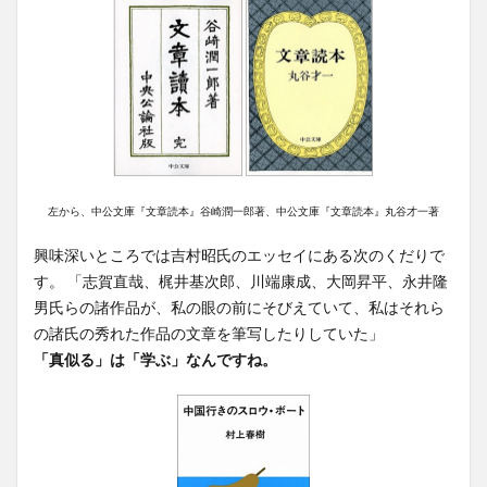
左から、中公文庫『文章読本』谷崎潤一郎著、中公文庫『文章読本』丸谷才一著
興味深いところでは吉村昭氏のエッセイにある次のくだりで
す。 「志賀直哉、梶井基次郎、川端康成、大岡昇平、永井隆
男氏らの諸作品が、私の眼の前にそびえていて、私はそれら
の諸氏の秀れた作品の文章を筆写したりしていた」
「真似る」は「学ぶ」なんですね。