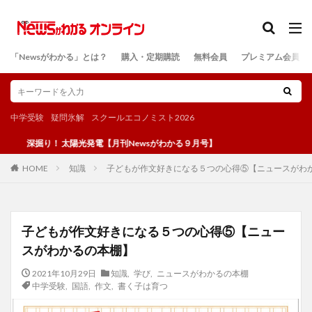
カテゴリー
「Newsがわかる」とは？
購入・定期購読
無料会員
プレミアム会員
検索
中学受験
疑問氷解
スクールエコノミスト2026
り！ 太陽光発電【月刊Newsがわかる９月号】
知識
子どもが作文好きになる５つの心得⑤【ニュースがわ
HOME
子どもが作文好きになる５つの心得⑤【ニュー
スがわかるの本棚】
2021年10月29日
知識
,
学び
,
ニュースがわかるの本棚
中学受験
,
国語
,
作文
,
書く子は育つ