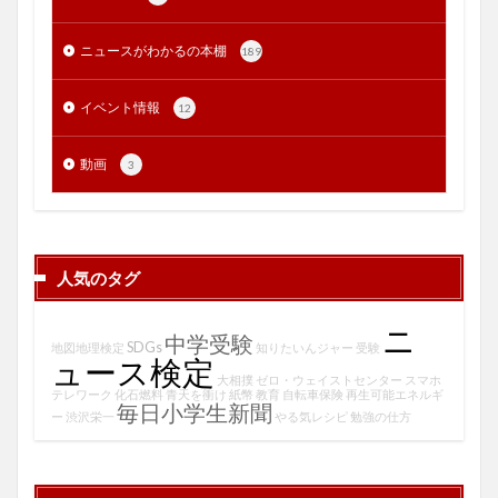
ニュースがわかるの本棚
189
イベント情報
12
動画
3
人気のタグ
ニ
中学受験
SDGs
地図地理検定
知りたいんジャー
受験
ュース検定
大相撲
ゼロ・ウェイストセンター
スマホ
テレワーク
化石燃料
青天を衝け
紙幣
教育
自転車保険
再生可能エネルギ
毎日小学生新聞
ー
渋沢栄一
やる気レシピ
勉強の仕方