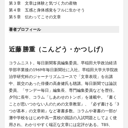
第３章 文章は体験と気づく力の産物
第４章 五感と身体感覚をフルに生かそう
第５章 伝わってこその文章
著者プロフィール
近藤 勝重（こんどう・かつしげ）
コラムニスト。毎日新聞客員編集委員。早稲田大学政治経済
学部卒業後の1969年毎日新聞社に入社。早稲田大学大学院政
治学研究科のジャーナリズムコースで「文章表現」を出講
中、親交のあった俳優の高倉健氏も聴講。毎日新聞では論説
委員、「サンデー毎日」編集長、専門編集委員などを歴任。
夕刊に長年、コラム「しあわせのトンボ」を連載中。『書く
ことが思いつかない人のための文章教室』、『必ず書ける「3
つが基本」の文章術』など著書多数。コラムや著書の一部が
灘中学校をはじめ中高一貫校の国語の入試問題としてよく使
用され、わかりやすく端正な文章には定評がある。TBS、