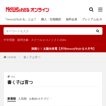
カテゴリー
「Newsがわかる」とは？
購入・定期購読
無料会員
プレミアム会員
検索
中学受験
疑問氷解
スクールエコノミスト2026
深掘り！ 太陽光発電【月刊Newsがわかる９月号】
書く子は育つ
HOME
TAG
書く子は育つ
新着順
人気順
お勧めカテゴリ
投稿
学び
マンガ
電子書籍