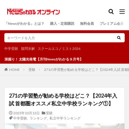
カテゴリー
「Newsがわかる」とは？
購入・定期購読
無料会員
プレミアム会員
検索
中学受験
疑問氷解
スクールエコノミスト2026
！ 太陽光発電【月刊Newsがわかる９月号】
受験
271の学習塾が勧める学校はどこ？【2024年入試 
HOME
271の学習塾が勧める学校はどこ？【2024年入
試 首都圏オススメ私立中学校ランキング①】
2023年10月13日
受験
中学受験
,
ランキング
,
私立中学ランキング