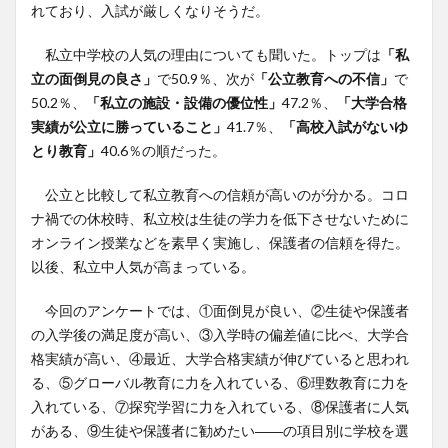
れており、入試が厳しくなりそうだ。
私立中学校の人気の理由についても聞いた。トップは
「私
立の面倒見の良さ」
で50.9％、次が
「公立教育への不信」
で
50.2％、
「私立の施設・設備の優位性」
47.2％、
「大学合格
実績が公立に勝っていること」
41.7％、
「高校入試がないゆ
とり教育」
40.6％の順だった。
公立と比較して私立教育への信頼が高いのが分かる。コロ
ナ禍での休校時、私立校は生徒の学力を低下させないために
オンライン授業などを素早く実施し、保護者の信頼を得た。
以後、私立中人気が高まっている。
今回のアンケートでは、①面倒見が良い、②生徒や保護者
の入学後の満足度が高い、③入学時の偏差値に比べ、大学合
格実績が高い、④最近、大学合格実績が伸びていると思われ
る、⑤グローバル教育に力を入れている、⑥理数教育に力を
入れている、⑦探究学習に力を入れている、⑧保護者に人気
がある、⑨生徒や保護者に勧めたい――の項目別に学校を選