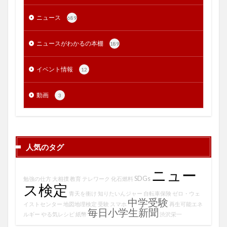
ニュース
689
ニュースがわかるの本棚
189
イベント情報
12
動画
3
人気のタグ
ニュー
SDGs
勉強の仕方
大相撲
教育
テレワーク
化石燃料
ス検定
青天を衝け
知りたいんジャー
自転車保険
ゼロ・ウェ
中学受験
イストセンター
地図地理検定
受験
スマホ
再生可能エネ
毎日小学生新聞
ルギー
やる気レシピ
紙幣
渋沢栄一