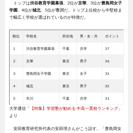
トップは
渋谷教育学園幕張
、2位が
京華
、3位が
豊島岡女子
学園
、4位が
城北
、5位が
市川
だ。トップ上位校から中堅校ま
で幅広く学校が選ばれているのが特徴だ。
順位
学校名
所在地
男・女・共
ポイント
１
渋谷教育学園幕張
千葉
共学
37
２
京華
東京
男子
36
３
豊島岡女子学園
東京
女子
33
４
城北
東京
男子
32
５
市川
千葉
共学
31
大学通信「
【特集】学習塾が勧める 中高一貫校ランキング
」
より
安田教育研究所代表の安田理さんがこう話す。「豊島岡女