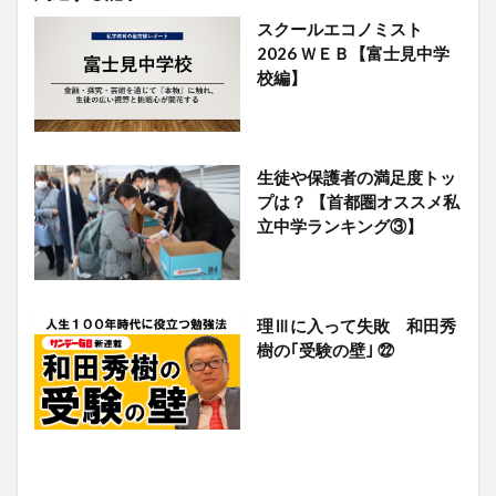
スクールエコノミスト
2026 ＷＥＢ【富士見中学
校編】
生徒や保護者の満足度トッ
プは？ 【首都圏オススメ私
立中学ランキング③】
理Ⅲに入って失敗 和田秀
樹の｢受験の壁｣ ㉒