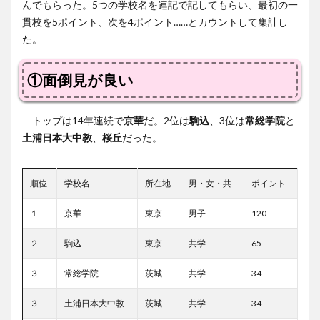
んでもらった。5つの学校名を連記で記してもらい、最初の一
貫校を5ポイント、次を4ポイント……とカウントして集計し
た。
①面倒見が良い
トップは14年連続で
京華
だ。2位は
駒込
、3位は
常総学院
と
土浦日本大中教
、
桜丘
だった。
順位
学校名
所在地
男・女・共
ポイント
１
京華
東京
男子
120
２
駒込
東京
共学
65
３
常総学院
茨城
共学
34
３
土浦日本大中教
茨城
共学
34