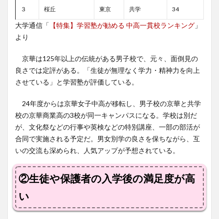
３
桜丘
東京
共学
34
大学通信「
【特集】学習塾が勧める 中高一貫校ランキング
」
より
京華は125年以上の伝統がある男子校で、元々、面倒見の
良さでは定評がある。「生徒が無理なく学力・精神力を向上
させている」と学習塾が評価している。
24年度からは京華女子中高が移転し、男子校の京華と共学
校の京華商業高の3校が同一キャンパスになる。学校は別だ
が、文化祭などの行事や英検などの特別講座、一部の部活が
合同で実施される予定だ。男女別学の良さを保ちながら、互
いの交流も深められ、人気アップが予想されている。
②生徒や保護者の入学後の満足度が高
い