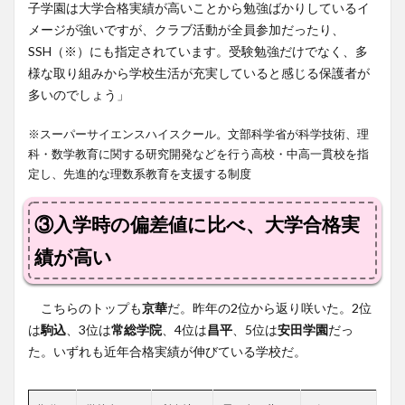
子学園は大学合格実績が高いことから勉強ばかりしているイ
メージが強いですが、クラブ活動が全員参加だったり、
SSH（※）にも指定されています。受験勉強だけでなく、多
様な取り組みから学校生活が充実していると感じる保護者が
多いのでしょう」
※スーパーサイエンスハイスクール。文部科学省が科学技術、理
科・数学教育に関する研究開発などを行う高校・中高一貫校を指
定し、先進的な理数系教育を支援する制度
③入学時の偏差値に比べ、大学合格実
績が高い
こちらのトップも
京華
だ。昨年の2位から返り咲いた。2位
は
駒込
、3位は
常総学院
、4位は
昌平
、5位は
安田学園
だっ
た。いずれも近年合格実績が伸びている学校だ。