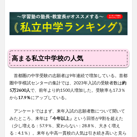
高まる私立中学校の人気
首都圏の中学受験の志願者は9年連続で増加している。首都
圏中学模試センターの集計では、2023年入試の受験者数は
約
5万2600人
で、前年より約1500人増加した。受験率も17.3％
から
17.9％
にアップしている。
アンケートではまず、来年入試の志願者数について聞いて
みたところ、来年は
「今年以上」
という回答が9割を超えた
（少し増える：57.9％、変わらない：28.8％、大きく増え
る：4.1％）。来年も中高一貫校の人気は引き続き高いと見ら