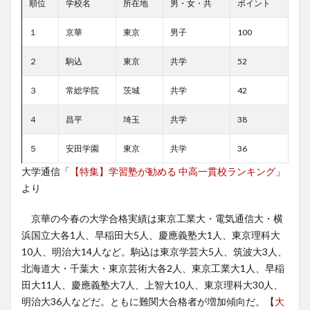
順位
学校名
所在地
男・女・共
ポイント
１
京華
東京
男子
100
２
駒込
東京
共学
52
３
常総学院
茨城
共学
42
４
昌平
埼玉
共学
38
５
安田学園
東京
共学
36
大学通信「
【特集】学習塾が勧める 中高一貫校ランキング
」
より
京華の今春の大学合格実績は東京工業大・電気通信大・横
浜国立大各1人、早稲田大5人、慶應義塾大1人、東京理科大
10人、明治大14人など。駒込は東京学芸大5人、筑波大3人、
北海道大・千葉大・東京芸術大各2人、東京工業大1人、早稲
田大11人、慶應義塾大7人、上智大10人、東京理科大30人、
明治大36人などだ。ともに難関大合格者が増加傾向だ。【
大