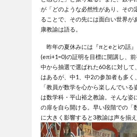
が「どのような必然性があり、その
ることで、その先には面白い世界が
康教諭は語る。
昨年の夏休みには『πとeとiの話
(eπi+1=0)の証明を目標に開講し
中から抽選で選ばれた60名に対し
はあるが、中1、中2の参加者も多
「教員が数学を心から楽しんでいる
は数学科・平山裕之教諭。そんな姿
の扉を自ら開ける。早い段階での「
に大きく影響すると3教諭は声を揃