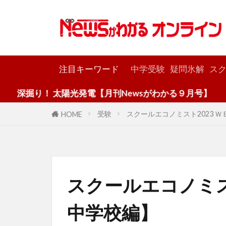
カテゴリー
注目キーワード
中学受験
疑問氷解
スク
太陽光発電【月刊Newsがわかる９月号】
受験
スクールエコノミスト2023 
HOME
スクールエコノミス
中学校編】