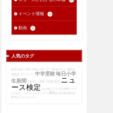
イベント情報
12
動画
3
人気のタグ
青天を衝け
再生可能エネルギー
勉強の仕方
地図地
中学受験
毎日小学
理検定
テレワーク
ニュ
生新聞
渋沢栄一
受験
大相撲
教育
ース検定
やる気レシピ
化石燃料
スマ
SDGs
ホ
ゼロ・ウェイストセンター
自転車保険
紙
幣
知りたいんジャー