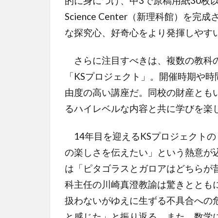
的に身につけ、中3で原稿用紙30枚以
Science Center（新理科館
な探究心、好奇心をより発揮しやす
さらに注目すべきは、複数の教科の
「KSプロジェクト」。開催時期や
由度の高い講座だ。同校の財産とも
るハイレベルな内容と共に学びを楽
14年目を迎えるKSプロジェクト
の楽しさを伝えたい」という熱意が
は「ピタゴラスとガロアはどちらが
科主任の川崎真澄教諭は驚きととも
扱わないがゆえに生ずる不具合への
と感じた」と振り返る。また、数学