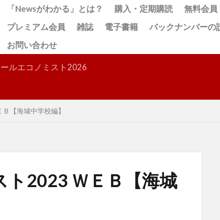
「Newsがわかる」とは？
購入・定期購読
無料会員
プレミアム会員
雑誌
電子書籍
バックナンバーの
お問い合わせ
検索
ールエコノミスト2026
ＷＥＢ【海城中学校編】
ト2023 ＷＥＢ【海城