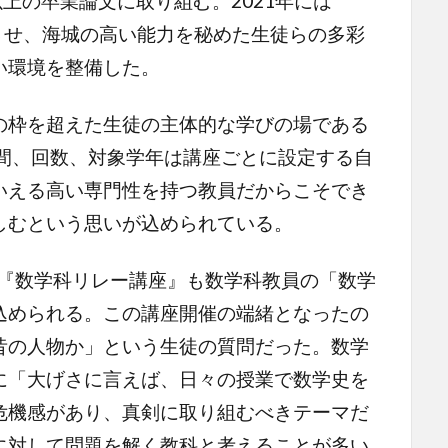
上の卒業論文に取り組む。2021年には
）を完成させ、海城の高い能力を秘めた生徒らの多彩
い環境を整備した。
枠を超えた生徒の主体的な学びの場である
時間、回数、対象学年は講座ごとに設定する自
いえる高い専門性を持つ教員だからこそでき
しむという思いが込められている。
の『数学科リレー講座』も数学科教員の「数学
込められる。この講座開催の端緒となったの
昔の人物か」という生徒の質問だった。数学
に「大げさに言えば、日々の授業で数学史を
危機感があり、真剣に取り組むべきテーマだ
に対して問題を解く教科と考えることが多い