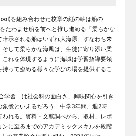
hool)を組み合わせた校章の縦の軸は船の
帆をたわませ船を前へと推し進める「柔らかな
て暗示される船はいずれ大海原、すなわち未
、そして柔らかな海風は、生徒に寄り添い柔
。これを体現するように海城は学習指導要領
を持って臨める様々な学びの場を提供するこ
総合学習」は社会科の面白さ、興味関心を引き
の象徴といえるだろう。中学3年間、週2時
行われる。資料・文献調べから、取材、レポ
ョンに至るまでのアカデミックスキルを段階