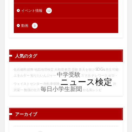
イベント情報
12
動画
3
人気のタグ
SDGs
化石燃料
紙幣
地図地理検定
大相撲
教育
受験
青天を衝け
再生可能
中学受験
エネルギー
知りたいんジャー
スマホ
テレワーク
ゼロ・
ニュース検定
ウェイストセンター
自転車保険
渋
毎日小学生新聞
沢栄一
勉強の仕方
やる気レシピ
アーカイブ