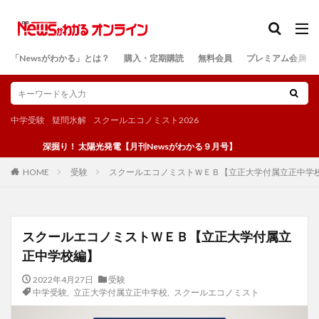
カテゴリー
「Newsがわかる」とは？
購入・定期購読
無料会員
プレミアム会員
検索
中学受験
疑問氷解
スクールエコノミスト2026
深掘り！ 太陽光発電【月刊Newsがわかる９月号】
受験
スクールエコノミストＷＥＢ【立正大学付属立正中学
HOME
スクールエコノミストＷＥＢ【立正大学付属立
正中学校編】
2022年4月27日
受験
中学受験
,
立正大学付属立正中学校
,
スクールエコノミスト