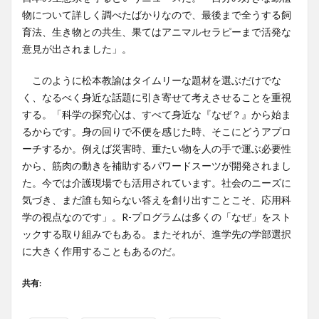
物について詳しく調べたばかりなので、最後まで全うする飼
育法、生き物との共生、果てはアニマルセラピーまで活発な
意見が出されました」。
このように松本教諭はタイムリーな題材を選ぶだけでな
く、なるべく身近な話題に引き寄せて考えさせることを重視
する。「科学の探究心は、すべて身近な『なぜ？』から始ま
るからです。身の回りで不便を感じた時、そこにどうアプロ
ーチするか。例えば災害時、重たい物を人の手で運ぶ必要性
から、筋肉の動きを補助するパワードスーツが開発されまし
た。今では介護現場でも活用されています。社会のニーズに
気づき、まだ誰も知らない答えを創り出すことこそ、応用科
学の視点なのです」。R-プログラムは多くの「なぜ」をスト
ックする取り組みでもある。またそれが、進学先の学部選択
に大きく作用することもあるのだ。
共有: