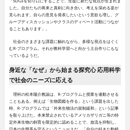
「SDGsを切り口にすることで、生徒に新たな視点が生まれま
した。自分たちの将来と真剣に向き合い、考えを深める姿が
見られます。自らの意見を発表したいという意欲も増し、グ
ループディスカッションやクラスのディベート活動につなが
ることもあります」。
社会のさまざまな課題に触れながら、多様な視点をはぐく
むR-プログラム。それが教科学習へと向かう土台作りにもな
っているようだ。
身近な「なぜ」から始まる探究心 応用科学
で社会のニーズに応える
理科の松本陽介教諭は、R-プログラムと授業を連動させる
こともある。例えば「生物図鑑を作る」という課題を出した
時、R-プログラムでは「外来生物法の規制緩和」という記事
を取り上げた。本来禁止されているアメリカザリガニ等の特
定外来生物の飼育を限定的に認めることで、放流を抑制し、
日本の生態系を守るというニュースだ。「自分の好きな動植