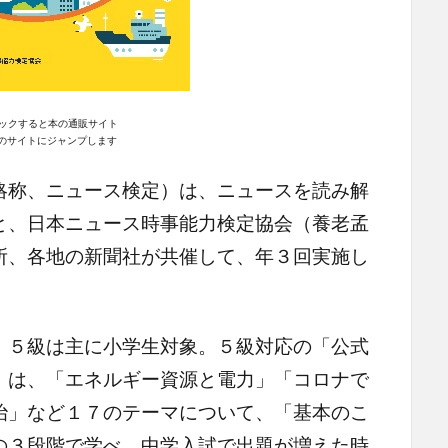
ックすると本の通販サイト
n｣のサイトにジャンプします
略称、ニュース検定）は、ニュースを読み解
と、日本ニュース時事能力検定協会（養老孟
所、各地の新聞社が共催して、年３回実施し
５級は主に小学生対象。５級対応の「公式
」は、「エネルギー資源と電力」「コロナで
治」など１７のテーマについて、「基本のこ
の３段階で学べ、中学入試で出題が増えた時