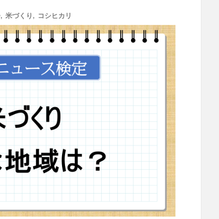
会
,
米づくり
,
コシヒカリ