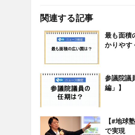
関連する記事
最も面積
かりやす
参議院議
編」】
【#地球
で実現