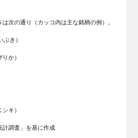
５は次の通り（カッコ内は主な銘柄の例）。
いぶき）
ぴりか）
）
ニシキ）
統計調査」を基に作成