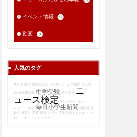
イベント情報
12
動画
3
人気のタグ
青天を衝け
勉強の仕方
やる気レシピ
大相撲
化石燃
ニ
中学受験
料
自転車保険
渋沢栄一
ュース検定
テレワーク
知りたい
毎日小学生新聞
んジャー
教育
地図地理
SDGs
検定
受験
紙幣
スマホ
再生可能エネルギー
ゼ
ロ・ウェイストセンター