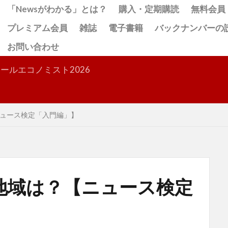
「Newsがわかる」とは？
購入・定期購読
無料会員
プレミアム会員
雑誌
電子書籍
バックナンバーの
お問い合わせ
検索
ールエコノミスト2026
ュース検定「入門編」】
地域は？【ニュース検定