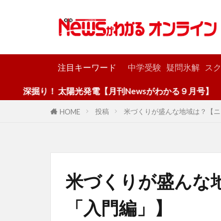
カテゴリー
注目キーワード
中学受験
疑問氷解
スク
り！ 太陽光発電【月刊Newsがわかる９月号】
投稿
米づくりが盛んな地域は？【ニ
HOME
米づくりが盛んな
「入門編」】