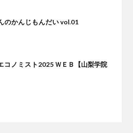
のかんじもんだい vol.01
エコノミスト2025 ＷＥＢ【山梨学院
】