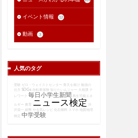
イベント情報
12
動画
3
人気のタグ
受験
ゼロ・ウェイストセンター
青天を衝け
勉強の
SDGs
仕方
自転車保険
知りたいんジャー
大相撲
テ
毎日小学生新聞
レワーク
再生可能エネ
ニュース検定
ルギー
教育
渋
沢栄一
紙幣
やる気レシピ
化石燃料
スマホ
地図地理
中学受験
検定