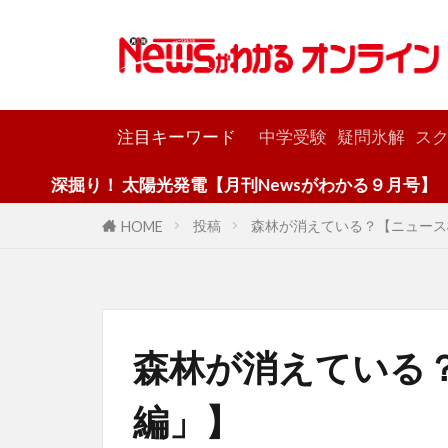
カテゴリー
注目キーワード
中学受験
疑問氷解
スク
り！ 太陽光発電【月刊Newsがわかる９月号】
投稿
森林が消えている？【ニュース
HOME
森林が消えている
編」】