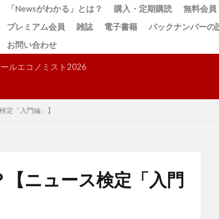
「Newsがわかる」とは？
購入・定期購読
無料会員
プレミアム会員
雑誌
電子書籍
バックナンバーの
お問い合わせ
検索
ールエコノミスト2026
検定「入門編」】
？【ニュース検定「入門