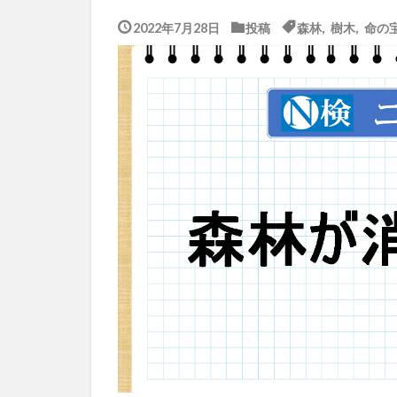
2022年7月28日
投稿
森林
,
樹木
,
命の