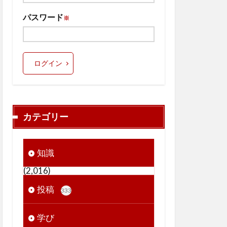
パスワード
※
ログイン
カテゴリー
知識
(2,016)
投稿
333
学び