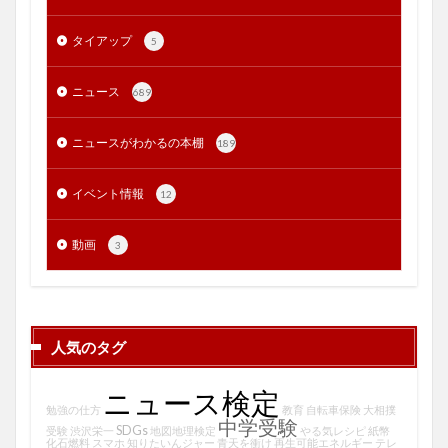
タイアップ
5
ニュース
689
ニュースがわかるの本棚
189
イベント情報
12
動画
3
人気のタグ
ニュース検定
勉強の仕方
教育
自転車保険
大相撲
中学受験
SDGs
受験
渋沢栄一
地図地理検定
やる気レシピ
紙幣
化石燃料
スマホ
知りたいんジャー
青天を衝け
再生可能エネルギー
テレ