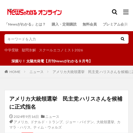
カテゴリー
「Newsがわかる」とは？
購入・定期購読
無料会員
プレミアム会員
検索
中学受験
疑問氷解
スクールエコノミスト2026
掘り！ 太陽光発電【月刊Newsがわかる９月号】
ニュース
アメリカ大統領選挙 民主党 ハリスさんを候補に
HOME
アメリカ大統領選挙 民主党 ハリスさんを候補
に正式指名
2024年9月16日
ニュース
アメリカ
,
ドナルド・トランプ
,
ジョー・バイデン
,
大統領選挙
,
カ
マラ・ハリス
,
ティム・ウォルズ