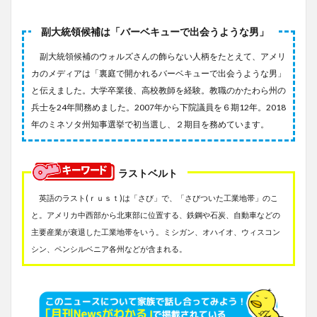
副大統領候補は「バーベキューで出会うような男」
副大統領候補のウォルズさんの飾らない人柄をたとえて、アメリ
カのメディアは「裏庭で開かれるバーベキューで出会うような男」
と伝えました。大学卒業後、高校教師を経験。教職のかたわら州の
兵士を24年間務めました。2007年から下院議員を６期12年。2018
年のミネソタ州知事選挙で初当選し、２期目を務めています。
ラストベルト
英語のラスト(ｒｕｓｔ)は「さび」で、「さびついた工業地帯」のこ
と。アメリカ中西部から北東部に位置する、鉄鋼や石炭、自動車などの
主要産業が衰退した工業地帯をいう。ミシガン、オハイオ、ウィスコン
シン、ペンシルベニア各州などが含まれる。