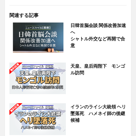
関連する記事
日韓首脳会談 関係改善加速
へ
シャトル外交など再開で合
意
天皇、皇后両陛下 モンゴ
ル訪問
イランのライシ大統領 ヘリ
墜落死 ハメネイ師の後継
候補