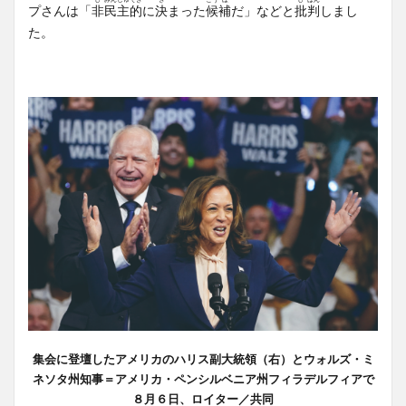
プさんは「
非
民
主
的
に
決
まった
候
補
だ」などと
批
判
しまし
た。
集会に登壇したアメリカのハリス副大統領（右）とウォルズ・ミ
ネソタ州知事＝アメリカ・ペンシルベニア州フィラデルフィアで
８月６日、ロイター／共同