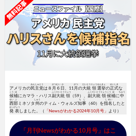
みん
しゅ
とう
がつ
むい
か
がつ
だい
とう
りょう
せん
きょ
せい
しき
アメリカの
民
主
党
は８
月
６
日
、11
月
の
大
統
領
選
挙
の
正
式
な
こう
ほ
ふく
だい
とう
りょう
ふく
だい
とう
りょう
こう
ほ
ちゅう
候
補
にカマラ・ハリス
副
大
統
領
（59）、
副
大
統
領
候
補
に
中
せい
ぶ
しゅう
ち
じ
し
めい
西
部
ミネソタ
州
のティム・ウォルズ
知
事
（60）を
指
名
したと
はっ
ぴょう
発
表
しました。（
「Newsがわかる2024年10月号」
より）
「月刊Newsがわかる10月号」はこ