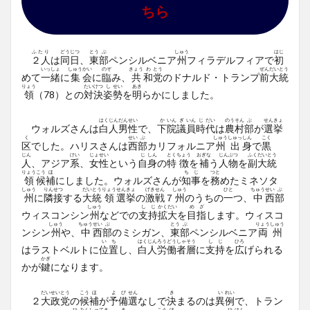
ちら
ふたり
どう
じつ
とう
ぶ
しゅう
はじ
２人
は
同
日
、
東
部
ペンシルベニア
州
フィラデルフィアで
初
いっ
しょ
しゅう
かい
のぞ
きょう
わ
とう
ぜん
だい
とう
めて
一
緒
に
集
会
に
臨
み、
共
和
党
のドナルド・トランプ
前
大
統
りょう
たい
けつ
し
せい
あき
領
（78）との
対
決
姿
勢
を
明
らかにしました。
はく
じん
だん
せい
か
いん
ぎ
いん
じ
だい
のう
そん
ぶ
せん
きょ
ウォルズさんは
白
人
男
性
で、
下
院
議
員
時
代
は
農
村
部
が
選
挙
く
せい
ぶ
しゅう
しゅっ
しん
こく
区
でした。ハリスさんは
西
部
カリフォルニア
州
出
身
で
黒
じん
けい
じょ
せい
じ
しん
とく
ちょう
おぎな
じん
ぶつ
ふく
だい
とう
人
、アジア
系
、
女
性
という
自
身
の
特
徴
を
補
う
人
物
を
副
大
統
りょう
こう
ほ
ち
じ
つと
領
候
補
にしました。ウォルズさんが
知
事
を
務
めたミネソタ
しゅう
りん
せつ
だい
とう
りょう
せん
きょ
げき
せん
しゅう
ひと
ちゅう
せい
ぶ
州
に
隣
接
する
大
統
領
選
挙
の
激
戦
７
州
のうちの
一
つ、
中
西
部
しゅう
し
じ
かく
だい
め
ざ
ウィスコンシン
州
などでの
支
持
拡
大
を
目
指
します。ウィスコ
しゅう
ちゅう
せい
ぶ
とう
ぶ
りょう
しゅう
ンシン
州
や、
中
西
部
のミシガン、
東
部
ペンシルベニア
両
州
い
ち
はく
じん
ろう
どう
しゃ
そう
し
じ
ひろ
はラストベルトに
位
置
し、
白
人
労
働
者
層
に
支
持
を
広
げられる
かぎ
かが
鍵
になります。
だい
せい
とう
こう
ほ
よ
び
せん
き
い
れい
２
大
政
党
の
候
補
が
予
備
選
なしで
決
まるのは
異
例
で、トラン
ひ
みん
しゅ
てき
き
こう
ほ
ひ
はん