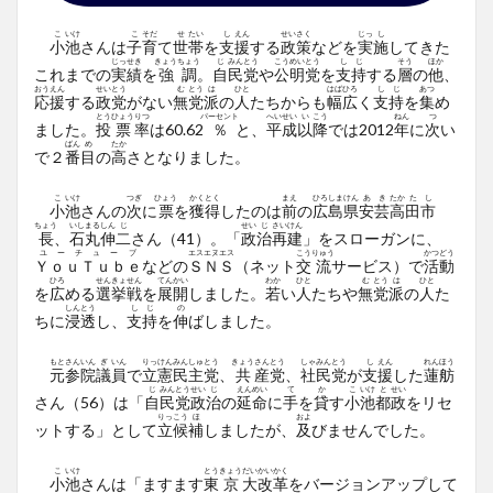
こ
いけ
こ
そだ
せ
たい
し
えん
せい
さく
じっ
し
小
池
さんは
子
育
て
世
帯
を
支
援
する
政
策
などを
実
施
してきた
じっ
せき
きょう
ちょう
じ
みん
とう
こう
めい
とう
し
じ
そう
ほか
これまでの
実
績
を
強
調
。
自
民
党
や
公
明
党
を
支
持
する
層
の
他
、
おう
えん
せい
とう
む
とう
は
ひと
はば
ひろ
し
じ
あつ
応
援
する
政
党
がない
無
党
派
の
人
たちからも
幅
広
く
支
持
を
集
め
とう
ひょう
りつ
パーセント
へい
せい
い
こう
ねん
つ
ました。
投
票
率
は60.62
％
と、
平
成
以
降
では2012
年
に
次
い
ばん
め
たか
で２
番
目
の
高
さとなりました。
こ
いけ
つぎ
ひょう
かく
とく
まえ
ひろ
しま
けん
あ
き
たか
た
し
小
池
さんの
次
に
票
を
獲
得
したのは
前
の
広
島
県
安
芸
高
田
市
ちょう
いし
まる
しん
じ
せい
じ
さい
けん
長
、
石
丸
伸
二
さん（41）。「
政
治
再
建
」をスローガンに、
ユーチューブ
エス
エヌ
エス
こう
りゅう
かつ
どう
ＹｏｕＴｕｂｅ
などの
Ｓ
Ｎ
Ｓ
（ネット
交
流
サービス）で
活
動
ひろ
せん
きょ
せん
てん
かい
わか
ひと
む
とう
は
ひと
を
広
める
選
挙
戦
を
展
開
しました。
若
い
人
たちや
無
党
派
の
人
た
しん
とう
し
じ
の
ちに
浸
透
し、
支
持
を
伸
ばしました。
もと
さん
いん
ぎ
いん
りっ
けん
みん
しゅ
とう
きょう
さん
とう
しゃ
みん
とう
し
えん
れん
ほう
元
参
院
議
員
で
立
憲
民
主
党
、
共
産
党
、
社
民
党
が
支
援
した
蓮
舫
じ
みん
とう
せい
じ
えん
めい
て
か
こ
いけ
と
せい
さん（56）は「
自
民
党
政
治
の
延
命
に
手
を
貸
す
小
池
都
政
をリセ
りっ
こう
ほ
およ
ットする」として
立
候
補
しましたが、
及
びませんでした。
こ
いけ
とう
きょう
だい
かい
かく
小
池
さんは「ますます
東
京
大
改
革
をバージョンアップして