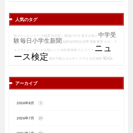
人気のタグ
中学受
知りたいんジャー
大相撲
渋沢栄一
勉強の仕方
青天を衝け
験
毎日小学生新聞
地図地理検定
紙幣
受験
教育
ゼロ・ウ
ニュ
ェイストセンター
やる気レシピ
自転車保険
テレワーク
ース検定
SDGs
再生可能エネルギー
スマホ
化石燃料
アーカイブ
2026年8月
7
2026年7月
37