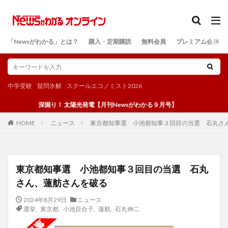
カテゴリー
「Newsがわかる」とは？
購入・定期購読
無料会員
プレミアム会員
検索
中学受験
疑問氷解
スクールエコノミスト2026
深掘り！ 太陽光発電【月刊Newsがわかる９月号】
ニュース
東京都知事選 小池都知事３回目の当選 石丸さ
HOME
東京都知事選 小池都知事３回目の当選 石丸
さん、蓮舫さんを破る
2024年8月29日
ニュース
選挙
,
東京都
,
小池百合子
,
蓮舫
,
石丸伸二