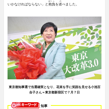
ほう
ふ
の
いかなければならない」と
抱
負
を
述
べました。
東京都知事選で当選確実となり、花束を手に笑顔を見せる小池百
合子さん＝東京都新宿区で７月７日
知事