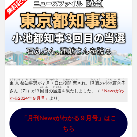
とう
きょう
と
ち
じ
せん
がつ
なの
か
とう
かい
ひょう
げん
しょく
こ
いけ
ゆ
り
こ
東
京
都
知
事
選
が７
月
７
日
に
投
開
票
され、
現
職
の
小
池
百
合
子
かい
め
とう
せん
は
さん（71）が３
回
目
の
当
選
を
果
たしました。（
「Newsがわ
かる2024年９月号」
より）
「月刊Newsがわかる９月号」はこ
ちら