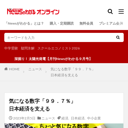
カテゴリー
「Newsがわかる」とは？
購入・定期購読
無料会員
プレミアム会員
検索
中学受験
疑問氷解
スクールエコノミスト2026
深掘り！ 太陽光発電【月刊Newsがわかる９月号】
ニュース
気になる数字「９９．７％」
HOME
日本経済を支える
気になる数字「９９．７％」
日本経済を支える
2023年2月5日
ニュース
経済
,
日本経済
,
中小企業