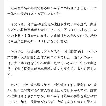
経済産業省の外局である中小企業庁の調査によると、日本
全体の企業数は３５８万９０００社。
そのうち、資本金や従業員が比較的少ない中小企業（商店
などの小規模事業者も含む）は３５７万８０００社あり、全
体の
９９・７％
を占めます。大企業はその残りなので、意外
にも企業全体の０・３％しかない計算だ。
それでは、従業員数はどうだろう。同じ調査では、中小企
業で働く人の割合は全体の約７０％でした。働く人の多く
は、大企業ではなく中小企業に勤めているので、中小企業と
そこで働く従業員が日本経済の多くを支えているとも言えま
す。
ただ、中小企業の数は年々、減少傾向です。廃業する企業
が、新たに開業する企業の数を上回っているからです。廃業
の理由はさまざまですが、中小企業は景気の影響を受けやす
いことに加え、後継者がおらず、存続をあきらめる企業が多