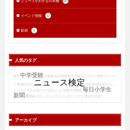
ニュースがわかるの本棚
189
イベント情報
12
動画
3
人気のタグ
中学受験
教育
大相撲
化石燃料
再生可能エネルギー
紙幣
テレワー
ニュース検定
ク
勉強の仕方
自転車保険
知りたい
毎日小学生
んジャー
青天を衝け
やる気レシピ
地図地理検定
新聞
SDGs
ゼロ・ウェイストセンター
スマホ
受験
渋沢栄一
アーカイブ