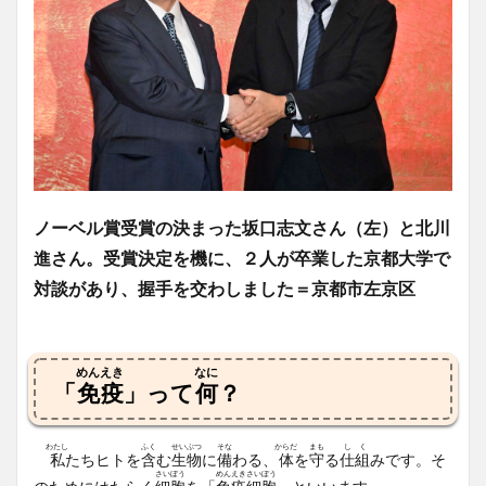
ノーベル賞受賞の決まった坂口志文さん（左）と北川
進さん。受賞決定を機に、２人が卒業した京都大学で
対談があり、握手を交わしました＝京都市左京区
めんえき
なに
「
免疫
」って
何
？
わたし
ふく
せいぶつ
そな
からだ
まも
しく
私
たちヒトを
含
む
生物
に
備
わる、
体
を
守
る
仕組
みです。そ
さいぼう
めんえき
さいぼう