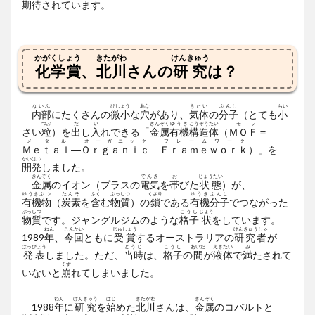
期待
されています。
かがくしょう
きたがわ
けんきゅう
化学賞
、
北川
さんの
研究
は？
ないぶ
びしょう
あな
きたい
ぶんし
ちい
内部
にたくさんの
微小
な
穴
があり、
気体
の
分子
（とても
小
つぶ
だ
い
きんぞく
ゆうき
こうぞうたい
モ
フ
さい
粒
）を
出
し
入
れできる「
金属
有機
構造体
（
ＭＯ
Ｆ
＝
メタル
オーガニック
フレームワーク
Ｍｅｔａｌ
―
Ｏｒｇａｎｉｃ
Ｆｒａｍｅｗｏｒｋ
）」を
かいはつ
開発
しました。
きんぞく
でんき
お
じょうたい
金属
のイオン（プラスの
電気
を
帯
びた
状態
）が、
ゆうきぶつ
たんそ
ふく
ぶっしつ
くさり
ゆうき
ぶんし
有機物
（
炭素
を
含
む
物質
）の
鎖
である
有機
分子
でつながった
ぶっしつ
こうし
じょう
物質
です。ジャングルジムのような
格子
状
をしています。
ねん
こんかい
じゅしょう
けんきゅうしゃ
1989
年
、
今回
ともに
受賞
するオーストラリアの
研究者
が
はっぴょう
とうじ
こうし
あいだ
えきたい
み
発表
しました。ただ、
当時
は、
格子
の
間
が
液体
で
満
たされて
くず
いないと
崩
れてしまいました。
ねん
けんきゅう
はじ
きたがわ
きんぞく
1988
年
に
研究
を
始
めた
北川
さんは、
金属
のコバルトと