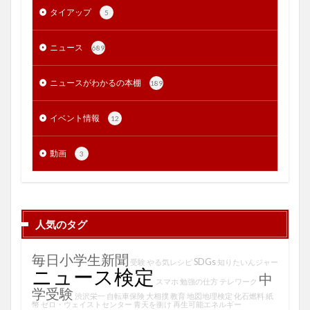
タイアップ
5
ニュース
689
ニュースがわかるの本棚
189
イベント情報
12
動画
3
人気のタグ
毎日小学生新聞
SDGs
受験
やる気レシピ
知りたいんジャー
ニュース検定
中
スマホ
勉強の仕方
テレワーク
学受験
渋沢栄一
自転車保険
大相撲
教育
地図地理検定
化石燃料
紙
幣
ゼロ・ウェイストセンター
青天を衝け
再生可能エネルギー