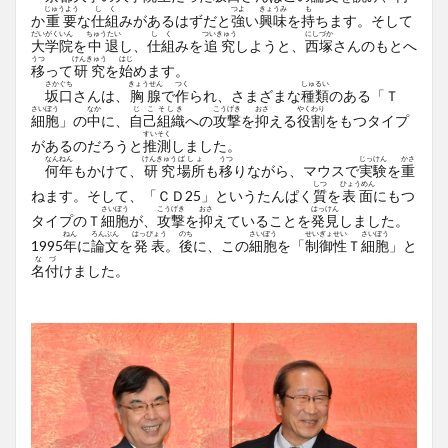
じゅうよう
しく
つよ
きょうみ
も
か
重要
な
仕組
みがあるはずだと
強
い
興味
を
持
ちます。そして
だいがくいん
ちゅうたい
しく
ついきゅう
にしづか
大学院
を
中退
し、
仕組
みを
追究
しようと、
西塚
さんのもとへ
うつ
けんきゅう
はじ
移
って
研究
を
始
めます。
さかぐち
きょうせん
つく
しゅるい
坂口
さんは、
胸腺
で
作
られ、さまざまな
種類
のある「Ｔ
さいぼう
なか
じこ
そしき
こうげき
おさ
やくわり
細胞
」の
中
に、
自己
組織
への
攻撃
を
抑
える
役割
をもつタイプ
すいそく
があるのだろうと
推測
しました。
なん
ねん
けんきゅう
ばしょ
うつ
じっけん
かさ
何
年
もかけて、
研究
場所
も
移
りながら、マウスで
実験
を
重
しつ
ひょうめん
ねます。そして、「ＣＤ25」というたんぱく
質
を
表面
にもつ
さいぼう
こうげき
おさ
はっけん
タイプのＴ
細胞
が、
攻撃
を
抑
えていることを
発見
しました。
ねん
ろんぶん
はっぴょう
のち
さいぼう
せいぎょ
せい
さいぼう
1995
年
に
論文
を
発表
。
後
に、この
細胞
を「
制御
性
Ｔ
細胞
」と
なづ
名付
けました。