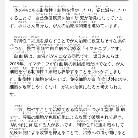
からだ
なか
せいぎょ
せい
さいぼう
ふ
ぎゃく
へ
体
の
中
にある
制御
性
Ｔ
細胞
を
増
やしたり、
逆
に
減
らしたり
じこめんえきしっかん
なお
けんきゅう
かっぱつ
することで、
自己免疫疾患
を
治
す
研究
が
活発
になっていま
さかぐち
じしん
ちりょうほう
かいはつ
すす
す。
坂口
さん
自身
も、がんの
治療法
開発
を
進
めています。
せいぎょ
せい
さいぼう
へ
ちりょう
やくだ
くすり
制御
性
Ｔ
細胞
を
減
らすことでがん
治療
に
役立
ちそうな
薬
の
ひと
まんせいこつずいせいはっけつびょう
ちりょう
やく
一
つが、
慢性骨髄性白血病
の
治療
薬
「イマチニブ」です。
はっけつびょう
けつえき
びょうき
さかぐち
白血病
は、
血液
ががんになる
病気
です。
坂口
さんらは
ねん
はっけつびょう
げんいん
さいぼう
2019
年
、イマチニブが
白血病
の
原因
細胞
だけでなく、がん
さいぼう
まも
せいぎょ
せい
さいぼう
こうげき
あき
細胞
を
守
る
制御
性
Ｔ
細胞
も
攻撃
することを
明
らかにしまし
せいぎょ
せい
さいぼう
へ
めんえき
さいぼう
はっけつびょう
いがい
た。
制御
性
Ｔ
細胞
を
減
らせば、
免疫
細胞
が
白血病
以外
のがん
さいぼう
こうげき
ちりょう
かんが
細胞
を
攻撃
しやすくなり、がんの
治療
になると
考
えられま
す。
いっぽう
ふ
ちりょう
びょうき
ひと
がた
とうにょうびょう
一方
、
増
やすことで
治療
できる
病気
の
一
つが１
型
糖尿病
すいぞう
さいぼう
めんえき
さいぼう
こうげき
はかい
お
です。
膵臓
の
細胞
が
免疫
細胞
による
攻撃
で
破壊
されて
起
き、
おさな
ころ
はっしょう
ひと
おお
せいぎょ
せい
さいぼう
ふ
幼
い
頃
に
発症
する
人
が
多
いです。
制御
性
Ｔ
細胞
を
増
やして
めんえき
さいぼう
こうげき
おさ
ちりょう
みち
ひら
免疫
細胞
による
攻撃
を
抑
えることで、
治療
への
道
が
開
けると
きたい