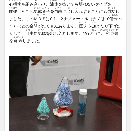
ゆうきぶつ
く
あ
えきたい
ぬ
こわ
有機物
を
組
み
合
わせ、
液体
を
抜
いても
壊
れないタイプを
かいはつ
きたい
ぶんし
じゆう
だ
い
せいこう
開発
。そこへ
気体
分子
を
自由
に
出
し
入
れすることにも
成功
し
モ
フ
おく
ぶん
ました。この
ＭＯ
Ｆ
は0.4～２ナノメートル（ナノは10
億
分
の
くうかん
あつりょく
くわ
さ
１）ほどの
空間
がたくさんあります。
圧力
を
加
えたり
下
げた
じゆう
きたい
だ
い
ねん
けんきゅう
せいか
りして、
自由
に
気体
を
出
し
入
れします。1997
年
に
研究
成果
はっぴょう
を
発表
しました。