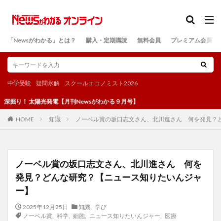
カテゴリー
「Newsがわかる」とは？
購入・定期購読
無料会員
プレミアム会員
検索
中学受験
疑問氷解
スクールエコノミスト2026
 太陽光発電【月刊Newsがわかる９月号】
知識
ノーベル賞の坂口志文さん、北川進さん 何を発見？
HOME
ノーベル賞の坂口志文さん、北川進さん 何を
発見？どんな研究？【ニュース知りたいんジャ
ー】
2025年12月25日
知識
,
学び
ノーベル賞
,
科学
,
細胞
,
ニュース知りたいんジャー
,
医療