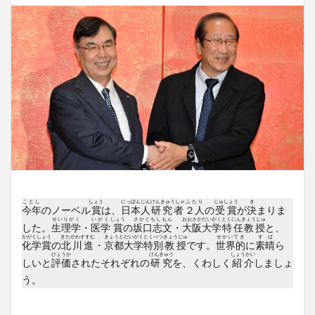
ことし
しょう
にっぽんじん
けんきゅうしゃ
ふたり
じゅしょう
き
今年
のノーベル
賞
は、
日本人
研究者
２人
の
受賞
が
決
まりま
せいりがく
いがく
しょう
さかぐちしもん
おおさかだいがく
とくにんきょうじゅ
した。
生理学
・
医学
賞
の
坂口志文
・
大阪大学
特任教授
と、
かがくしょう
きたがわすすむ
きょうとだいがく
とくべつ
きょうじゅ
せかいてき
すば
化学賞
の
北川進
・
京都大学
特別
教授
です。
世界的
に
素晴
ら
ひょうか
けんきゅう
しょうかい
しいと
評価
されたそれぞれの
研究
を、くわしく
紹介
しましょ
う。