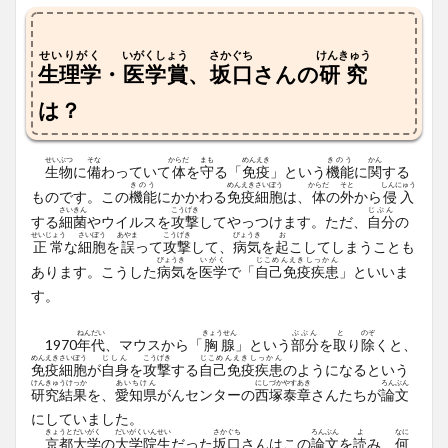
せいりがく
いがくしょう
さかぐち
けんきゅう
生理学
・
医学賞
、
坂口
さんの
研究
は？
せいぶつ
そな
からだ
まも
めんえき
きのう
かん
生物
に
備
わっていて
体
を
守
る「
免疫
」という
機能
に
関
する
きのう
めんえき
さいぼう
からだ
そと
しんにゅう
ものです。この
機能
にかかわる
免疫
細胞
は、
体
の
外
から
侵入
さいきん
こうげき
じぶん
する
細菌
やウイルスを
攻撃
してやっつけます。ただ、
自分
の
せいじょう
さいぼう
あやま
こうげき
びょうき
お
正常
な
細胞
を
誤
って
攻撃
して、
病気
を
起
こしてしまうことも
びょうき
いがく
じこめんえきしっかん
あります。こうした
病気
を
医学
で「
自己免疫疾患
」といいま
す。
ねん
だい
きょうせん
ぶぶん
と
のぞ
1970
年
代
、マウスから「
胸腺
」という
部分
を
取
り
除
くと、
めんえき
さいぼう
じしん
こうげき
じこめんえきしっかん
免疫
細胞
が
自身
を
攻撃
する
自己免疫疾患
のようになるという
けんきゅうけっか
あいちけん
にしづか
やすあき
ろんぶん
研究結果
を、
愛知県
がんセンターの
西塚
泰章
さんたちが
論文
にしていました。
きょうとだいがく
だいがくいんせい
さかぐち
ろんぶん
よ
なに
京都大学
の
大学院生
だった
坂口
さんはこの
論文
を
読
み、
何