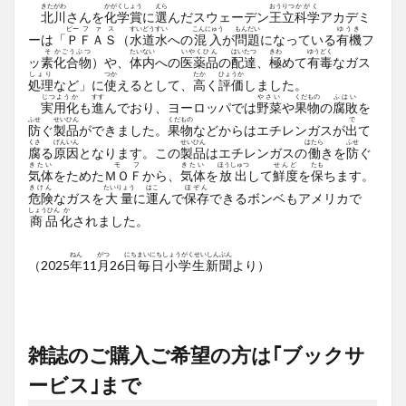
きたがわ
かがくしょう
えら
おうりつ
かがく
北川
さんを
化学賞
に
選
んだスウェーデン
王立
科学
アカデミ
ピー
ファス
すいどうすい
こんにゅう
もんだい
ゆうき
ーは「
Ｐ
ＦＡＳ
（
水道水
への
混入
が
問題
になっている
有機
フ
そ
かごうぶつ
たいない
いやくひん
はいたつ
きわ
ゆうどく
ッ
素
化合物
）や、
体内
への
医薬品
の
配達
、
極
めて
有毒
なガス
しょり
つか
たか
ひょうか
処理
など」に
使
えるとして、
高
く
評価
しました。
じつようか
すす
やさい
くだもの
ふはい
実用化
も
進
んでおり、ヨーロッパでは
野菜
や
果物
の
腐敗
を
ふせ
せいひん
くだもの
で
防
ぐ
製品
ができました。
果物
などからはエチレンガスが
出
て
くさ
げんいん
せいひん
はたら
ふせ
腐
る
原因
となります。この
製品
はエチレンガスの
働
きを
防
ぐ
きたい
モ
フ
きたい
ほうしゅつ
せんど
たも
気体
をためた
ＭＯ
Ｆ
から、
気体
を
放出
して
鮮度
を
保
ちます。
きけん
たいりょう
はこ
ほぞん
危険
なガスを
大量
に
運
んで
保存
できるボンベもアメリカで
しょうひん
か
商品
化
されました。
ねん
がつ
にち
まいにちしょうがくせいしんぶん
（2025
年
11
月
26
日
毎日小学生新聞
より）
雑誌のご購入ご希望の方は｢ブックサ
ービス｣まで