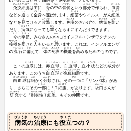
のためにはたらく
細胞
を「
免疫
細胞
」といいます。
めんえき
さいぼう
おも
ほね
なか
こつずい
ぶぶん
つく
けっかん
免疫
細胞
は
主
に、
骨
の
中
の
骨髄
という
部分
で
作
られ、
血管
とお
ぜんしん
はこ
さいきん
さいぼう
などを
通
って
全身
へ
運
ばれます。
細菌
やウイルス、がん
細胞
み
こうげき
めんえき
びょうき
ふせ
などを
見
つけると
攻撃
します。
免疫
のおかげで、
病気
を
防
い
びょうき
おも
だり、
病気
になっても
重
くならずにすんだりできます。
いま
きせつ
なか
今
の
季節
、みなさんの
中
にはインフルエンザワクチンの
せっしゅ
う
ひと
おも
接種
を
受
けた
人
もいると
思
います。これは、インフルエンザ
りゅうこう
そな
からだ
めんえき
きのう
たか
の
流行
に
備
えて、
体
の
免疫
の
機能
を
高
めるためのものです。
けつえき
せっけっきゅう
はっけっきゅう
けっしょうばん
せいぶん
ヒトの
血液
には、
赤血球
、
白血球
、
血小板
などの
成分
が
はっけっきゅう
めんえき
さいぼう
あります。このうち
白血球
が
免疫
細胞
です。
はっけっきゅう
こま
ぶんるい
ひと
きゅう
白血球
は
細
かく
分類
され、その
一
つに「リンパ
球
」があ
いちぶ
さいぼう
さかぐち
り、さらにその
一部
に「Ｔ
細胞
」があります。
坂口
さんが
けんきゅう
せいぎょ
せい
さいぼう
なかま
研究
する「
制御
性
Ｔ
細胞
」もその
仲間
です。
びょうき
ちりょう
やくだ
病気
の
治療
にも
役立
つの？