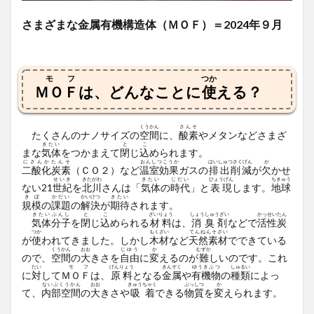
さまざまな金属有機構造体（ＭＯＦ）＝2024年９月
モ
フ
つか
ＭＯ
Ｆ
は、どんなことに
使
える？
くうかん
さんそ
たくさんのナノサイズの
空間
に、
酸素
やメタンなどさまざ
きたい
と
こ
まな
気体
をつかまえて
閉
じ
込
められます。
にさんかたんそ
おんしつこうか
はいしゅつさくげん
か
二酸化炭素
（ＣＯ２）など
温室効果
ガスの
排出削減
が
欠
かせ
せいき
きたがわ
きたい
じだい
ひょうげん
ちきゅう
ない21
世紀
を
北川
さんは「
気体
の
時代
」と
表現
します。
地球
きぼ
かだい
かいけつ
きたい
規模
の
課題
の
解決
が
期待
されます。
きたい
ぶんし
と
こ
ざいりょう
しょうしゅうざい
かっせいたん
気体
分子
を
閉
じ
込
められる
材料
は、
消臭剤
などで
活性炭
つか
もくざい
てんねんそざい
が
使
われてきました。しかし
木材
など
天然素材
でできている
くうかん
おお
じゆう
か
むずか
ので、
空間
の
大
きさを
自由
に
変
えるのが
難
しいのです。これ
たい
モ
フ
げんりょう
きんぞく
ゆうきぶつ
しゅるい
に
対
して
ＭＯ
Ｆ
は、
原料
となる
金属
や
有機物
の
種類
によっ
ないぶくうかん
おお
きゅうちゃく
ぶっしつ
か
て、
内部空間
の
大
きさや
吸着
できる
物質
を
変
えられます。