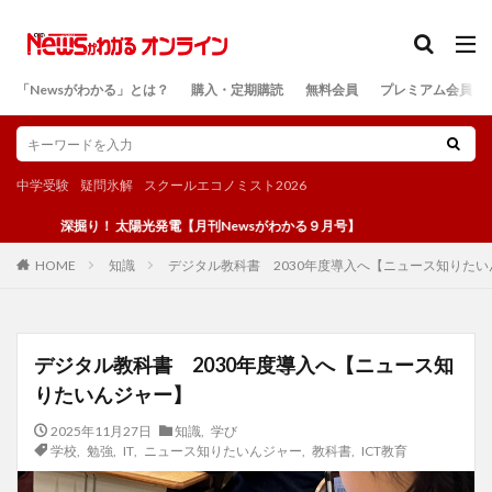
カテゴリー
「Newsがわかる」とは？
購入・定期購読
無料会員
プレミアム会員
検索
中学受験
疑問氷解
スクールエコノミスト2026
深掘り！ 太陽光発電【月刊Newsがわかる９月号】
知識
デジタル教科書 2030年度導入へ【ニュース知りた
HOME
デジタル教科書 2030年度導入へ【ニュース知
りたいんジャー】
2025年11月27日
知識
,
学び
学校
,
勉強
,
IT
,
ニュース知りたいんジャー
,
教科書
,
ICT教育