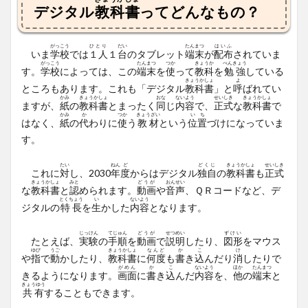
デジタル
教科書
ってどんなもの？
がっこう
ひとり
だい
たんまつ
はいふ
いま
学校
では
１人
１
台
のタブレット
端末
が
配布
されていま
がっこう
たんまつ
つか
きょうか
べんきょう
す。
学校
によっては、この
端末
を
使
って
教科
を
勉強
している
きょうかしょ
よ
ところもあります。これも「デジタル
教科書
」と
呼
ばれてい
かみ
きょうかしょ
おな
ないよう
せいしき
きょうかしょ
ますが、
紙
の
教科書
とまったく
同
じ
内容
で、
正式
な
教科書
で
かみ
か
つか
きょうざい
いち
はなく、
紙
の
代
わりに
使
う
教材
という
位置
づけになっていま
す。
たい
ねん
ど
どくじ
きょうかしょ
せいしき
これに
対
し、2030
年
度
からはデジタル
独自
の
教科書
も
正式
きょうかしょ
みと
どうが
おんせい
な
教科書
と
認
められます。
動画
や
音声
、ＱＲコードなど、デ
とくちょう
い
ないよう
ジタルの
特長
を
生
かした
内容
となります。
じっけん
てじゅん
どうが
せつめい
ずけい
たとえば、
実験
の
手順
を
動画
で
説明
したり、
図形
をマウス
ゆび
うご
きょうかしょ
なんど
か
こ
け
や
指
で
動
かしたり、
教科書
に
何度
も
書
き
込
んだり
消
したりで
がめん
か
こ
ないよう
ほか
たんまつ
きるようになります。
画面
に
書
き
込
んだ
内容
を、
他
の
端末
と
きょうゆう
共有
することもできます。