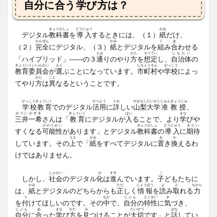
自分
に
合
う
学
び
方
は？
きょうかしょ
どうにゅう
かみ
デジタル
教科書
を
導入
するときには、（１）
紙
だけ、
かんぜん
かみ
く
あ
（２）
完全
にデジタル、（３）
紙
とデジタルを
組
み
合
わせる
とお
かた
そうてい
じちたい
「ハイブリッド」――の３
通
りのやり
方
を
想定
し、
自治体
の
きょういくいいんかい
えら
しちょうそん
がっこう
教育委員会
が
選
ぶことになっています。
市町村
や
学校
によっ
かた
こと
てやり
方
は
異
なるということです。
がっこうきょういく
かつよう
くわ
やまなしだいがく
じゅんきょうじゅ
学校教育
でのデジタル
活用
に
詳
しい
山梨大学
准教授
、
みつい
かずき
きょういく
はい
まな
三井
一希
さんは「
教育
にデジタルが
入
ることで、より
学
びや
かのうせい
きょうかしょ
どうにゅう
きたい
すくなる
可能性
があります」とデジタル
教科書
の
導入
に
期待
うえ
かみ
お
か
しています。その
上
で「
紙
をすべてデジタルに
置
き
換
えるわ
けではありません。
しゃかい
か
すす
こ
しかし、
社会
のデジタル
化
は
進
んでいます。
子
どもたちに
かみ
ただ
じょうほう
よ
と
ちから
は、
紙
とデジタルのどちらからも
正
しく
情報
を
読
み
取
れる
力
つ
なか
じぶん
とくせい
き
を
付
けてほしいのです。その
中
で、
自分
の
特性
に
気
づき、
じぶん
あ
まな
かた
み
たいせつ
はな
自分
に
合
った
学
び
方
を
見
つけることが
大切
です」と
話
してい