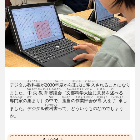
きょうかしょ
ねん
ど
せいしき
どうにゅう
デジタル
教科書
が2030
年
度
から
正式
に
導入
されることになり
ちゅうおう
きょういく
しんぎかい
もんぶかがくだいじん
いけん
の
ました。
中央
教育
審議会
（
文部科学大臣
に
意見
を
述
べる
せんもんか
あつ
なか
たんとう
さぎょうぶかい
どうにゅう
りょうしょう
専門家
の
集
まり）の
中
で、
担当
の
作業部会
が
導入
を
了承
し
きょうかしょ
ました。デジタル
教科書
って、どういうものなのでしょう
か。
きょうかしょ