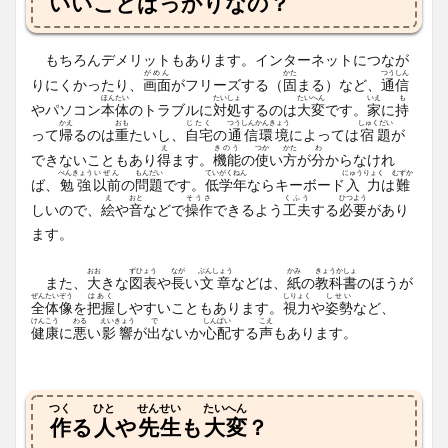
いいことばっかりなの？
もちろんデメリットもあります。インターネットにつなが
がめん
かた
つうしん
りにくかったり、
画面
がフリーズする（
固
まる）など、
通信
ほんたい
たいしょ
たいへん
いえ
も
やパソコン
本体
のトラブルに
対処
するのは
大変
です。
家
に
持
かえ
おも
じたく
つうしんかんきょう
しゅくだい
って
帰
るのは
重
たいし、
自宅
の
通信環境
によっては
宿題
が
え
きのう
つか
かた
わ
できないこともあり
得
ます。
機能
の
使
い
方
が
分
からなけれ
べんきょう
いぜん
もんだい
てい
がくねん
にゅうりょく
むずか
ば、
勉強
以前
の
問題
です。
低
学年
ならキーボード
入力
は
難
え
おと
そうさ
くふう
ひつよう
しいので、
絵
や
音
などで
操作
できるよう
工夫
する
必要
があり
ます。
おお
ずひょう
なが
ぶんしょう
かみ
きょうかしょ
また、
大
きな
図表
や
長
い
文章
などは、
紙
の
教科書
のほうが
ぜんたいぞう
はあく
しりょく
しせい
全体像
を
把握
しやすいこともあります。
視力
や
姿勢
など、
けんこう
わる
えいきょう
で
しんぱい
こえ
健康
に
悪
い
影響
が
出
ないか
心配
する
声
もあります。
つく
ひと
せんせい
たいへん
作
る
人
や
先生
も
大変
？