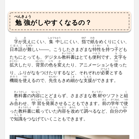
べんきょう
勉強
がしやすくなるの？
じ
み
しゅうちゅう
ゆび
かみ
字
が
見
えにくい、
集中
しにくい、
指
で
紙
をめくりにくい、
にほんご
むずか
とくせい
も
こ
日本語
が
難
しい――。こうしたさまざまな
特性
を
持
つ
子
ども
きょうかしょ
べんり
もじ
たちにとっても、デジタル
教科書
はとても
便利
です。
文字
を
かくだい
はいけい
いろ
か
つか
拡大
したり、
背景
の
色
を
変
えたり、アニメーションを
使
った
ひつよう
り、ふりがなをつけたりするなど、それぞれが
必要
とする
きのう
つか
せんせい
こま
しえん
機能
を
使
えるので、
先生
もきめ
細
かな
支援
ができます。
きょうかしょ
ないよう
きょうざい
く
教科書
の
内容
にとどまらず、さまざまな
教材
やソフトと
組
あ
がくしゅう
はってん
まえ
がくねん
つか
み
合
わせ、
学習
を
発展
させることもできます。
前
の
学年
で
使
きょうかしょ
の
ないよう
あらた
しら
じぶん
なか
った
教科書
に
載
っていた
内容
を
改
めて
調
べるなど、
自分
の
中
ちしき
で
知識
をつなげていくこともできます。