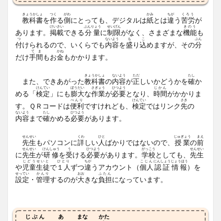
きょうかしょ
つく
がわ
かみ
ちが
くろう
教科書
を
作
る
側
にとっても、デジタルは
紙
とは
違
う
苦労
が
けいさい
ぶんりょう
せいげん
きのう
あります。
掲載
できる
分量
に
制限
がなく、さまざまな
機能
も
つ
ないよう
も
こ
ぶん
付
けられるので、いくらでも
内容
を
盛
り
込
めますが、その
分
てま
かね
だけ
手間
もお
金
もかかります。
きょうかしょ
ないよう
ただ
たし
また、できあがった
教科書
の
内容
が
正
しいかどうかを
確
か
けんてい
ぼうだい
さぎょう
ひつよう
じかん
める「
検定
」にも
膨大
な
作業
が
必要
となり、
時間
がかかりま
べんり
けんてい
さき
す。ＱＲコードは
便利
ですけれども、
検定
ではリンク
先
の
ないよう
たし
ひつよう
内容
まで
確
かめる
必要
があります。
せんせい
くわ
ひと
じゅぎょう
まえ
先生
もパソコンに
詳
しい
人
ばかりではないので、
授業
の
前
せんせい
けんしゅう
う
ひつよう
がっこう
せんせい
に
先生
が
研修
を
受
ける
必要
があります。
学校
としても、
先生
じどうせいと
ひとり
ちが
こじん
にんしょう
じょうほう
や
児童生徒
で
１人
ずつ
違
うアカウント（
個人
認証
情報
）を
せってい
かんり
おお
ふたん
設定
・
管理
するのが
大
きな
負担
になっています。
じぶん
あ
まな
かた