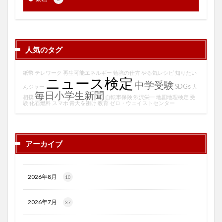
人気のタグ
紙幣
テレワーク
再生可能エネルギー
勉強の仕方
やる気レシピ
知りたい
ニュース検定
中学受験
SDGs
んジャー
大
毎日小学生新聞
相撲
自転車保険
渋沢栄一
地図地理検定
受
験
化石燃料
スマホ
青天を衝け
教育
ゼロ・ウェイストセンター
アーカイブ
2026年8月
10
2026年7月
37