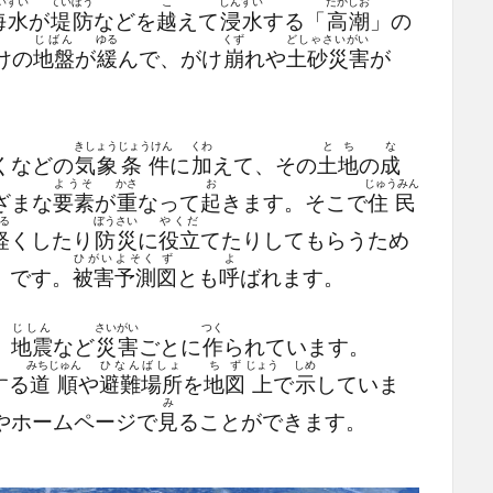
いすい
ていぼう
こ
しんすい
たかしお
海水
が
堤防
などを
越
えて
浸水
する「
高潮
」の
じばん
ゆる
くず
どしゃさいがい
けの
地盤
が
緩
んで、がけ
崩
れや
土砂災害
が
きしょう
じょうけん
くわ
とち
な
くなどの
気象
条件
に
加
えて、その
土地
の
成
ようそ
かさ
お
じゅうみん
ざまな
要素
が
重
なって
起
きます。そこで
住民
る
ぼうさい
やくだ
軽
くしたり
防災
に
役立
てたりしてもらうため
ひがい
よそく
ず
よ
」です。
被害
予測
図
とも
呼
ばれます。
じしん
さいがい
つく
、
地震
など
災害
ごとに
作
られています。
みちじゅん
ひなんばしょ
ちず
じょう
しめ
する
道順
や
避難場所
を
地図
上
で
示
していま
み
やホームページで
見
ることができます。