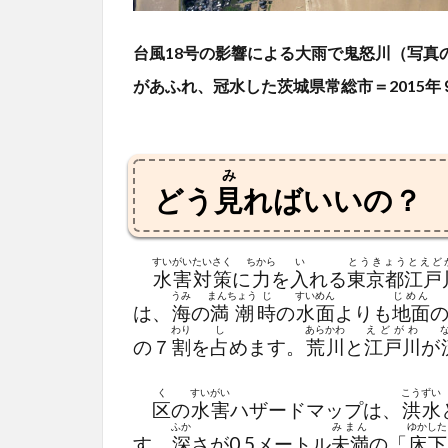
台風18号の影響による大雨で鬼怒川（写真
があふれ、冠水した茨城県常総市＝2015年
み
どう
見
ればいいの？
すいがい
たいさく
ちから
い
とうきょうとえど
水害
対策
に
力
を
入
れる
東京都江戸
うみ
まんちょう
じ
すいめん
じめん
は、
海
の
満潮
時
の
水面
よりも
地面
わり
し
あらかわ
えどがわ
の７
割
を
占
めます。
荒川
と
江戸川
が
く
すいがい
こうずい
区
の
水害
ハザードマップは、
洪水
ふか
みまん
ゆかした
す。
深
さが0.5メートル
未満
の「
床下