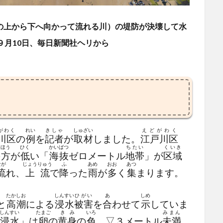
の上から下へ向かって流れる川）の堤防が決壊して水
９月10日、毎日新聞社ヘリから
がわく
れい
きしゃ
しゅざい
えどがわく
川区
の
例
を
記者
が
取材
しました。
江戸川区
ほう
ひく
かいばつ
ちたい
くいき
の
方
が
低
い「
海抜
ゼロメートル
地帯
」が
区域
なが
じょうりゅう
ふ
あめ
おお
あつ
流
れ、
上流
で
降
った
雨
が
多
く
集
まります。
たかしお
しんすい
ひがい
あ
しめ
と
高潮
による
浸水
被害
を
合
わせて
示
していま
しんすい
たまご
きみ
いろ
みまん
浸水
」は
卵
の
黄身
の
色
、▽３メートル
未満