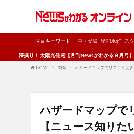
カテゴリー
注目キーワード
中学受験
疑問氷解
スク
 太陽光発電【月刊Newsがわかる９月号】
知識
ハザードマップでリスクや災害
HOME
ハザードマップで
【ニュース知りた