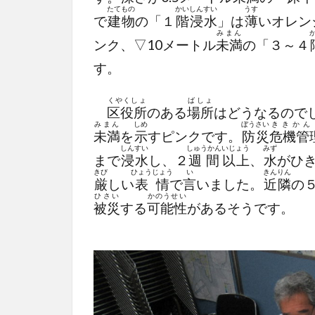
たてもの
かい
しんすい
うす
で
建物
の「１
階
浸水
」は
薄
いオレン
みまん
ンク、▽10メートル
未満
の「３～４
す。
くやくしょ
ばしょ
区役所
のある
場所
はどうなるので
みまん
しめ
ぼうさい
ききかん
未満
を
示
すピンクです。
防災
危機管
しんすい
しゅうかん
いじょう
みず
まで
浸水
し、２
週間
以上
、
水
がひ
きび
ひょうじょう
い
きんりん
厳
しい
表情
で
言
いました。
近隣
の
ひさい
かのうせい
被災
する
可能性
があるそうです。