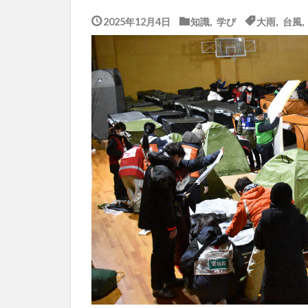
2025年12月4日
知識
,
学び
大雨
,
台風