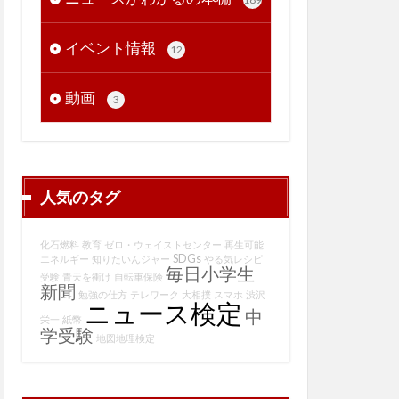
イベント情報
12
動画
3
人気のタグ
化石燃料
教育
ゼロ・ウェイストセンター
再生可能
SDGs
エネルギー
知りたいんジャー
やる気レシピ
毎日小学生
受験
青天を衝け
自転車保険
新聞
勉強の仕方
テレワーク
大相撲
スマホ
渋沢
ニュース検定
中
栄一
紙幣
学受験
地図地理検定