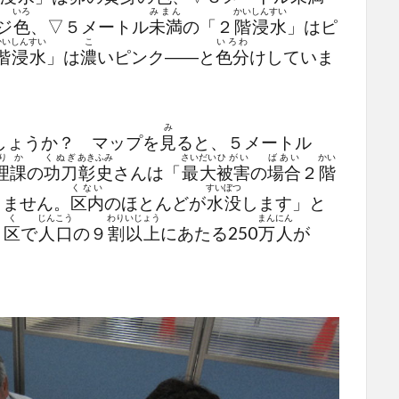
いろ
みまん
かい
しんすい
ジ
色
、▽５メートル
未満
の「２
階
浸水
」はピ
かい
しんすい
こ
いろわ
階
浸水
」は
濃
いピンク――と
色分
けしていま
み
しょうか？ マップを
見
ると、５メートル
り
か
くぬぎ
あきふみ
さいだい
ひがい
ばあい
かい
理
課
の
功刀
彰史
さんは「
最大
被害
の
場合
２
階
くない
すいぼつ
きません。
区内
のほとんどが
水没
します」と
く
じんこう
わり
いじょう
まんにん
５
区
で
人口
の９
割
以上
にあたる250
万人
が