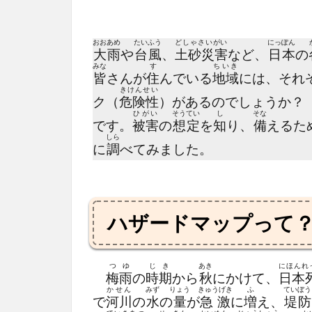
おおあめ
たいふう
どしゃさいがい
にっぽん
大雨
や
台風
、
土砂災害
など、
日本
の
みな
す
ちいき
皆
さんが
住
んでいる
地域
には、それ
きけんせい
ク（
危険性
）があるのでしょうか？
ひがい
そうてい
し
そな
です。
被害
の
想定
を
知
り、
備
えるた
しら
に
調
べてみました。
ハザードマップって
つゆ
じき
あき
にほんれ
梅雨
の
時期
から
秋
にかけて、
日本
かせん
みず
りょう
きゅうげき
ふ
ていぼう
で
河川
の
水
の
量
が
急激
に
増
え、
堤防