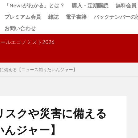
「Newsがわかる」とは？
購入・定期購読
無料会員
プレミアム会員
雑誌
電子書籍
バックナンバーの
お問い合わせ
検索
ールエコノミスト2026
に備える【ニュース知りたいんジャー】
リスクや災害に備える
いんジャー】