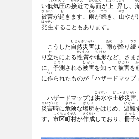
ていきあつ
せっきん
かいめん
じょうしょう
か
い
低気圧
の
接近
で
海面
が
上昇
し、
ひがい
お
あめ
つづ
やま
被害
が
起
きます。
雨
が
続
き、
山
やが
はっせい
発生
することもあります。
しぜんさいがい
あめ
ふ
つづ
こうした
自然災害
は、
雨
が
降
り
続
た
せいしつ
ちけい
り
立
ちによる
性質
や
地形
など、さま
よそく
ひがい
し
ひがい
か
に、
予測
される
被害
を
知
って
被害
を
つく
に
作
られたものが「ハザードマップ
こうずい
どしゃさいがい
ハザードマップは
洪水
や
土砂災害
さいがいじ
きけん
ばしょ
ひなん
災害時
に
危険
な
場所
をはじめ、
避難
しくちょうそん
さくせい
さっし
す。
市区町村
が
作成
しており、
冊子