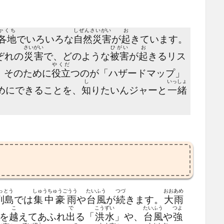
かくち
しぜんさいがい
お
各地
でいろいろな
自然災害
が
起
きています。
さいがい
ひがい
お
ぞれの
災害
で、どのような
被害
が
起
きるリス
やくだ
 そのために
役立
つのが「ハザードマップ」
し
いっしょ
めにできることを、
知
りたいんジャーと
一緒
？
っとう
しゅうちゅうごうう
たいふう
つづ
おおあめ
列島
では
集中豪雨
や
台風
が
続
きます。
大雨
こ
で
こうずい
たいふう
つよ
を
越
えてあふれ
出
る「
洪水
」や、
台風
や
強