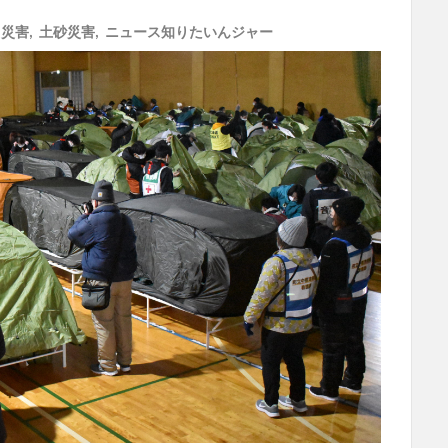
,
災害
,
土砂災害
,
ニュース知りたいんジャー