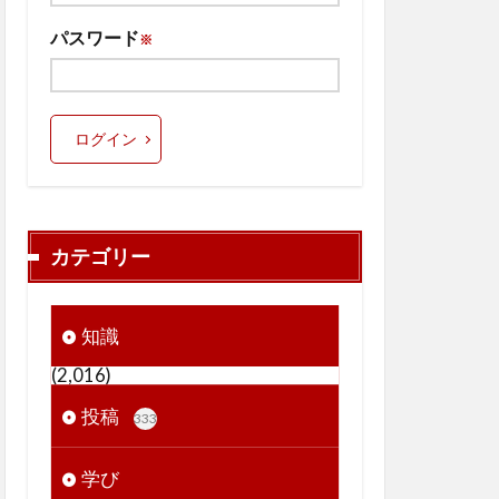
パスワード
※
ログイン
カテゴリー
知識
(2,016)
投稿
333
学び