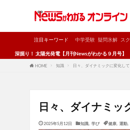
カテゴリー
注目キーワード
中学受験
疑問氷解
スク
！ 太陽光発電【月刊Newsがわかる９月号】
知識
日々、ダイナミックに変化して
HOME
日々、ダイナミッ
2025年5月12日
知識
,
学び
健康
,
運動