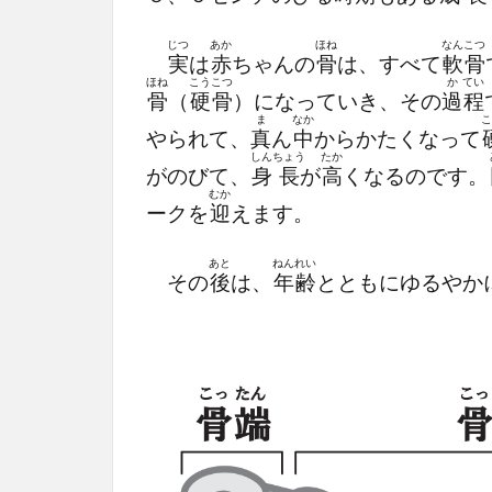
じつ
あか
ほね
なん
こつ
実
は
赤
ちゃんの
骨
は、すべて
軟
骨
ほね
こう
こつ
か
てい
骨
（
硬
骨
）になっていき、その
過
程
ま
なか
こ
やられて、
真
ん
中
からかたくなって
しん
ちょう
たか
がのびて、
身
長
が
高
くなるのです。
むか
ークを
迎
えます。
あと
ねん
れい
その
後
は、
年
齢
とともにゆるやか