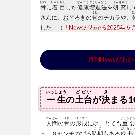
ほね
ちゃく
もく
けん
こう
ぞう
しん
ほう
けん
きゅう
骨
に
着
目
した
健
康
増
進
法
を
研
究
し
ほね
ほ
さんに、おどろきの
骨
のチカラや、
した。（
「Newsがわかる2025年５
「月刊Newsがわか
いっしょう
どだい
き
一生
の
土台
が
決
まる1
にん
げん
ほね
けい
せい
じゅう
よ
人
間
の
骨
の
形
成
には、とても
重
じ
き
せい
ちょ
５、６センチのびる
時
期
もある
成
長