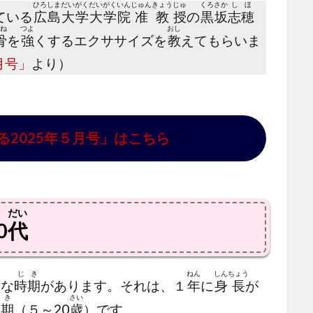
ひろ
しま
だい
がく
だい
がく
いん
じゅん
きょう
じゅ
くろ
さか
し
ほ
ている
広
島
大
学
大
学
院
准
教
授
の
黒
坂
志
穂
ね
つよ
おし
骨
を
強
くするエクササイズを
教
えてもらいま
月号」
より）
る2025年５月号」はこちら
だい
0
代
う
じ
き
ねん
しん
ちょう
要
な
時
期
があります。それは、１
年
に
身
長
が
う
き
さい
期
（５～20
歳
）です。