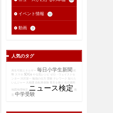
イベント情報
12
動画
3
人気のタグ
毎日小学生新聞
再生可能エネルギー
紙
SDGs
幣
スマホ
やる気レシピ
ゼロ・ウェイストセ
ンター
渋沢栄一
勉強の仕方
受験
テレワーク
知りた
いんジャー
大相撲
自転車保険
青天を衝け
化石燃料
ニュース検定
地図地理検定
教
中学受験
育