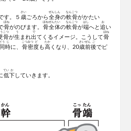
さい
ぜん
しん
なん
こつ
です。５
歳
ごろから
全
身
の
軟
骨
がかたい
ほね
ほね
ぜん
たい
なん
こつ
はし
お
で
骨
がのびます。
骨
全
体
の
軟
骨
が
端
へと
追
い
う
こつ
う
で
ほね
硬
骨
が
生
まれ
出
てくるイメージ。こうして
骨
どう
じ
こつ
みつ
ど
たか
さい
ぜん
ご
同
時
に、
骨
密
度
も
高
くなり、20
歳
前
後
でピ
てい
か
に
低
下
していきます。