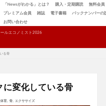
「Newsがわかる」とは？
購入・定期購読
無料会員
プレミアム会員
雑誌
電子書籍
バックナンバーの
お問い合わせ
検索
ールエコノミスト2026
いる骨
クに変化している骨
,
体育
,
骨
,
エクササイズ