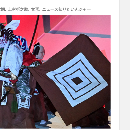
太朗
,
上村折之助
,
女形
,
ニュース知りたいんジャー