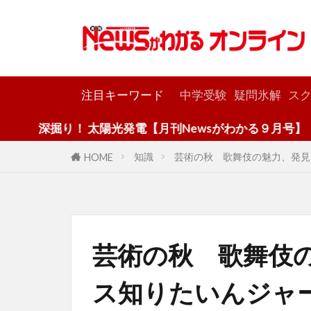
カテゴリー
注目キーワード
中学受験
疑問氷解
スク
り！ 太陽光発電【月刊Newsがわかる９月号】
知識
芸術の秋 歌舞伎の魅力、発見
HOME
芸術の秋 歌舞伎
ス知りたいんジャ