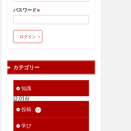
パスワード
※
ログイン
カテゴリー
知識
(2,016)
投稿
333
学び