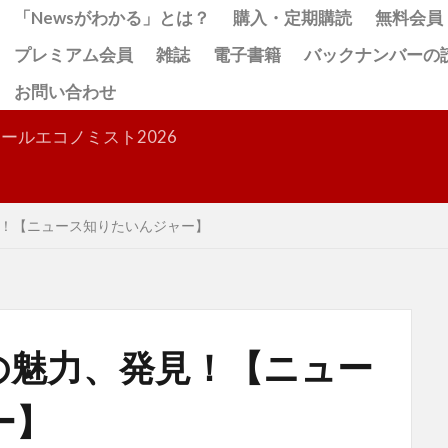
「Newsがわかる」とは？
購入・定期購読
無料会員
プレミアム会員
雑誌
電子書籍
バックナンバーの
お問い合わせ
検索
ールエコノミスト2026
！【ニュース知りたいんジャー】
の魅力、発見！【ニュー
ー】