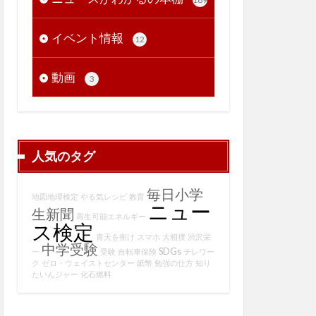
イベント情報
12
動画
3
人気のタグ
毎日小学
地図地理検定
やる気レシピ
教育
ニュー
生新聞
再生可能エネルギー
ス検定
青天を衝け
スマホ
大相撲
渋沢栄
中学受験
SDGs
一
受験
自転車保険
テレワー
ク
ゼロ・ウェイストセンター
紙幣
勉強の仕方
知り
たいんジャー
化石燃料