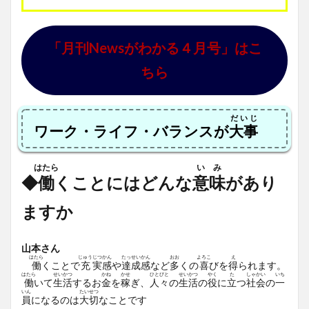
「月刊Newsがわかる４月号」はこ
ちら
だいじ
ワーク・ライフ・バランスが
大事
はたら
い
み
◆
働
くことにはどんな
意
味
があり
ますか
山本さん
はたら
じゅう
じつ
かん
たっ
せい
かん
おお
よろこ
え
働
くことで
充
実
感
や
達
成
感
など
多
くの
喜
びを
得
られます。
はたら
せい
かつ
かね
かせ
ひと
びと
せい
かつ
やく
た
しゃ
かい
いち
働
いて
生
活
するお
金
を
稼
ぎ、
人
々
の
生
活
の
役
に
立
つ
社
会
の
一
いん
たい
せつ
員
になるのは
大
切
なことです