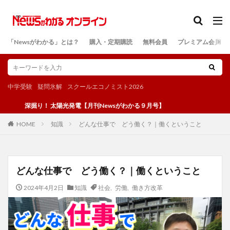
カテゴリー
「Newsがわかる」とは？
購入・定期購読
無料会員
プレミアム会員
検索
中学受験
疑問氷解
スクールエコノミスト2026
深掘り！ 太陽光発電【月刊Newsがわかる９月号】
知識
どんな仕事で どう働く？｜働くということ
HOME
どんな仕事で どう働く？｜働くということ
2024年4月2日
知識
社会
,
労働
,
働き方改革