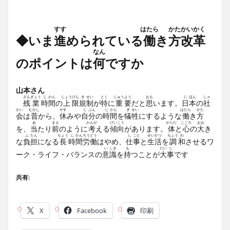
すす
はたら
かた
かい
かく
◆
いま
進
められている
働
き
方
改
革
なん
のポイントは
何
ですか
山本さん
ざん
ぎょう
じ
かん
じょう
げん
き
せい
とく
じゅう
よう
おも
に
ほん
しゃ
残
業
時
間
の
上
限
規
制
が
特
に
重
要
だと
思
います。
日
本
の
社
かい
むかし
やす
じ
ぶん
じ
かん
ぎ
せい
はたら
かた
会
は
昔
から、
休
みや
自
分
の
時
間
を
犠
牲
にするような
働
き
方
あ
まえ
かんが
けい
こう
からだ
こころ
おお
を、
当
たり
前
のように
考
える
傾
向
があります。
体
と
心
の
大
き
ふ
たん
ちょう
じ
かん
ろう
どう
し
ごと
せい
かつ
ちょう
わ
な
負
担
になる
長
時
間
労
働
はやめ、
仕
事
と
生
活
を
調
和
させるワ
い
しき
も
だい
じ
ーク・ライフ・バランスの
意
識
を
持
つことが
大
事
です
共有:
X
Facebook
印刷