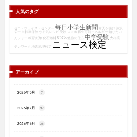
人気のタグ
毎日小学生新聞
ゼロ・ウェイストセンター
青天を衝け
渋沢
栄一
自転車保険
やる気レシピ
受験
スマホ
再生可能エネルギー
知りたい
中学受験
SDGs
んジャー
教育
紙幣
化石燃料
勉強の仕方
大相撲
ニュース検定
テレワーク
地図地理検定
アーカイブ
2026年8月
7
2026年7月
37
2026年6月
38