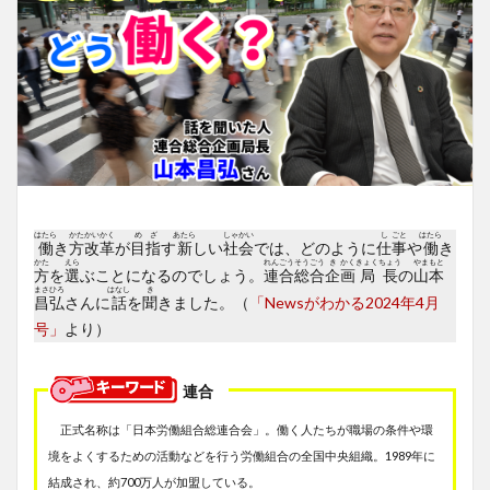
はたら
かた
かい
かく
め
ざ
あたら
しゃ
かい
し
ごと
はたら
働
き
方
改
革
が
目
指
す
新
しい
社
会
では、どのように
仕
事
や
働
き
かた
えら
れん
ごう
そう
ごう
き
かく
きょく
ちょう
やま
もと
方
を
選
ぶことになるのでしょう。
連
合
総
合
企
画
局
長
の
山
本
まさ
ひろ
はなし
き
昌
弘
さんに
話
を
聞
きました。（
「Newsがわかる2024年4月
号」
より）
連合
正式名称は「日本労働組合総連合会」。働く人たちが職場の条件や環
境をよくするための活動などを行う労働組合の全国中央組織。1989年に
結成され、約700万人が加盟している。