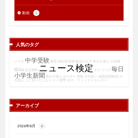
動画
3
人気のタグ
中学受験
スマホ
教育
自転車保険
勉強の仕方
青天を衝け
大相撲
ニュース検定
毎日
SDGs
化石燃料
テレワーク
小学生新聞
再生可能エネルギー
受験
渋沢栄一
地図地理検定
や
る気レシピ
知りたいんジャー
紙幣
ゼロ・ウェイストセンター
アーカイブ
2026年8月
8