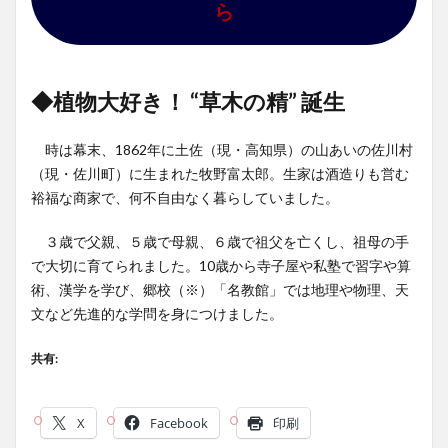
ら
◆植物大好き！ “草木の精” 誕生
時は幕末、1862年に土佐（現・高知県）の山あいの佐川村
（現・佐川町）に生まれた牧野富太郎。生家は酒造りも営む
裕福な商家で、何不自由なく暮らしていました。
３歳で父親、５歳で母親、６歳で祖父を亡くし、祖母の手
で大切に育てられました。10歳から寺子屋や私塾で習字や算
術、漢学を学び、郷校（※）「名教館」では地理や物理、天
文など先進的な学問を身につけました。
共有:
X
Facebook
印刷