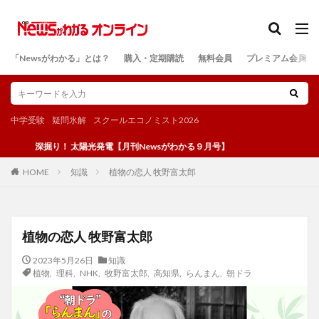
カテゴリー
「Newsがわかる」とは？
購入・定期購読
無料会員
プレミアム会員
検索
中学受験
疑問氷解
スクールエコノミスト2026
深掘り！ 太陽光発電【月刊Newsがわかる９月号】
知識
植物の恋人 牧野富太郎
HOME
植物の恋人 牧野富太郎
2023年5月26日
知識
植物
,
理科
,
NHK
,
牧野富太郎
,
高知県
,
らんまん
,
朝ドラ