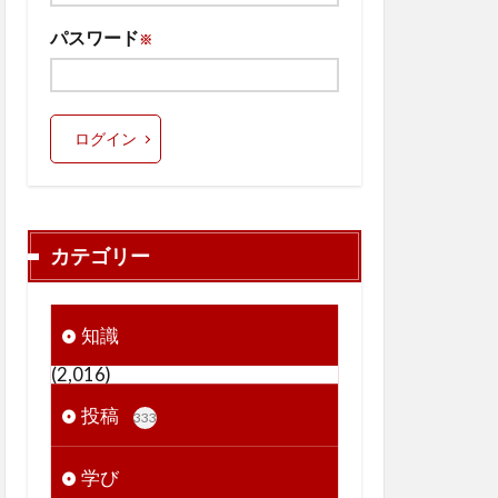
パスワード
※
ログイン
カテゴリー
知識
(2,016)
投稿
333
学び