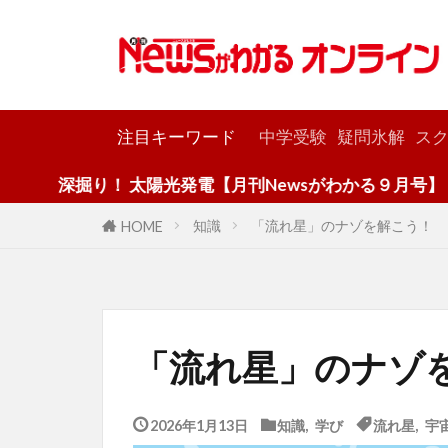
カテゴリー
注目キーワード
中学受験
疑問氷解
スク
り！ 太陽光発電【月刊Newsがわかる９月号】
知識
「流れ星」のナゾを解こう！
HOME
「流れ星」のナゾ
2026年1月13日
知識
,
学び
流れ星
,
宇