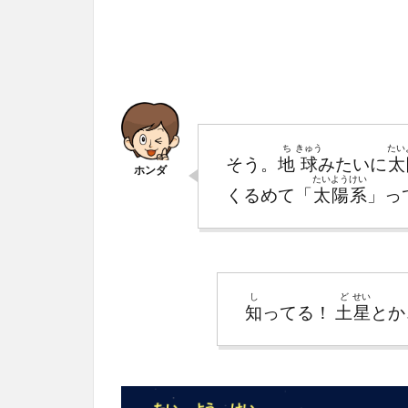
ち
きゅう
たい
そう。
地
球
みたいに
太
たい
よう
けい
くるめて「
太
陽
系
」っ
し
ど
せい
知
ってる！
土
星
とか