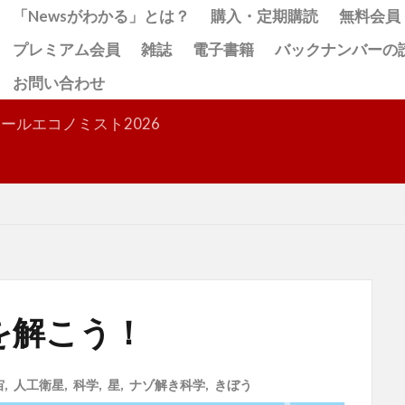
「Newsがわかる」とは？
購入・定期購読
無料会員
プレミアム会員
雑誌
電子書籍
バックナンバーの
お問い合わせ
検索
ールエコノミスト2026
を解こう！
宙
,
人工衛星
,
科学
,
星
,
ナゾ解き科学
,
きぼう