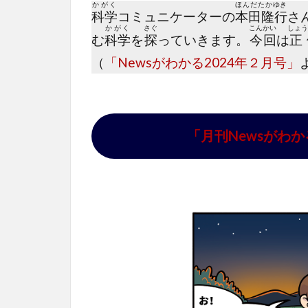
かがく
ほんだたかゆき
科学
コミュニケーターの
本田隆行
さ
かがく
さぐ
こんかい
しょう
む
科学
を
探
っていきます。
今回
は
正
（
「Newsがわかる2024年２月号」
「月刊Newsがわか