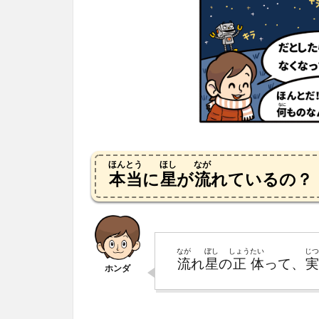
ほんとう
ほし
なが
本当
に
星
が
流
れているの？
なが
ぼし
しょう
たい
じつ
流
れ
星
の
正
体
って、
実