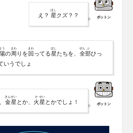
ほし
え？
星
クズ？？
よう
まわ
まわ
ほし
ぜん
ぶ
陽
の
周
りを
回
ってる
星
たちを、
全
部
ひっ
ていうでしょ
きん
せい
か
せい
、
金
星
とか、
火
星
とかでしょ！