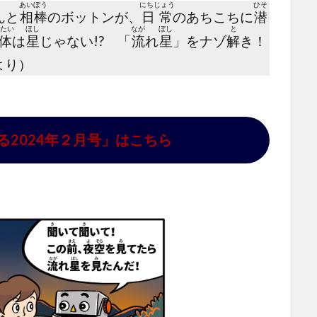
あいぼう
にちじょう
ひそ
んと
相棒
のボットンが、
日常
のあちこちに
潜
たい
ほし
なが
ぼし
と
体
は
星
じゃない!? 「
流
れ
星
」をナゾ
解
き！
より）
る2024年２月号」はこちら