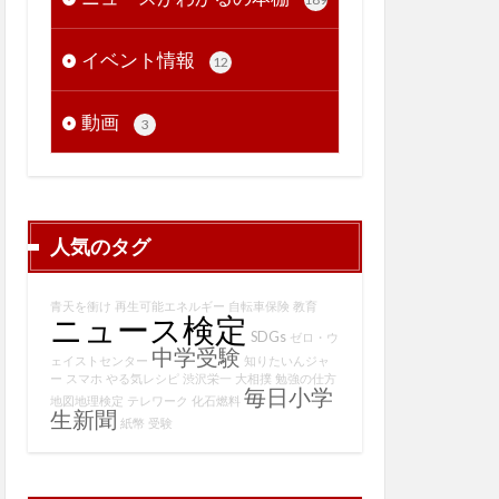
イベント情報
12
動画
3
人気のタグ
青天を衝け
再生可能エネルギー
自転車保険
教育
ニュース検定
SDGs
ゼロ・ウ
中学受験
ェイストセンター
知りたいんジャ
ー
スマホ
やる気レシピ
渋沢栄一
大相撲
勉強の仕方
毎日小学
地図地理検定
テレワーク
化石燃料
生新聞
紙幣
受験