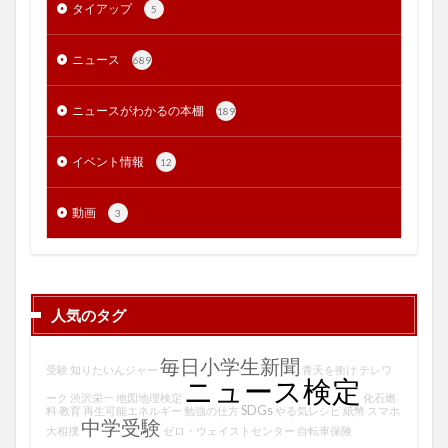
タイアップ
5
ニュース
689
ニュースがわかるの本棚
189
イベント情報
12
動画
3
人気のタグ
毎日小学生新聞
受験
知りたいんジャー
青天を衝け
テレワ
ニュース検定
ーク
渋沢栄一
地図地理検定
化石燃
SDGs
料
教育
再生可能エネルギー
勉強の仕方
やる気レシピ
紙幣
スマホ
中学受験
大相撲
ゼロ・ウェイストセンター
自転車保険