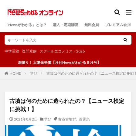
カテゴリー
「Newsがわかる」とは？
購入・定期購読
無料会員
プレミアム会員
検索
中学受験
疑問氷解
スクールエコノミスト2026
深掘り！ 太陽光発電【月刊Newsがわかる９月号】
学び
古墳は何のために造られたの？【ニュース検定に挑戦
HOME
古墳は何のために造られたの？【ニュース検定
に挑戦！】
2021年8月2日
学び
古市古墳群
,
百舌鳥