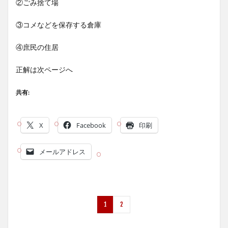
②ごみ捨て場
③コメなどを保存する倉庫
④庶民の住居
正解は次ページへ
共有:
X
Facebook
印刷
メールアドレス
1
2