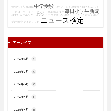
中学受験
勉強の仕方
大相撲
渋沢栄一
自転車保険
知りたいんジャ
毎日小学生新聞
ー
ゼロ・ウェイストセンター
地図地理検定
SDGs
再生可能エネルギー
スマホ
紙幣
化石燃料
テレワーク
青天を衝け
ニュース検定
受験
教育
やる気レシピ
アーカイブ
2026年8月
8
2026年7月
37
2026年6月
38
2026年5月
40
2026年4月
46