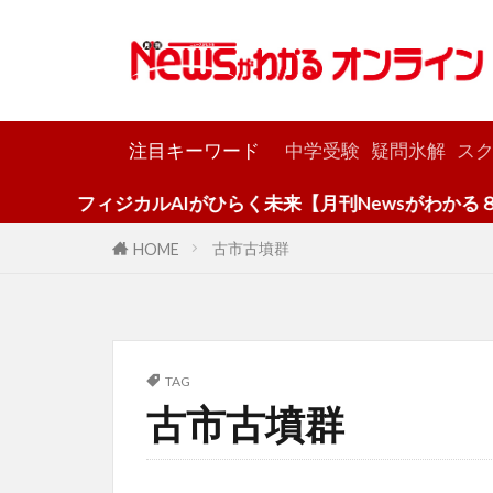
カテゴリー
注目キーワード
中学受験
疑問氷解
スク
フィジカルAIがひらく未来【月刊Newsがわかる８月
古市古墳群
HOME
TAG
古市古墳群