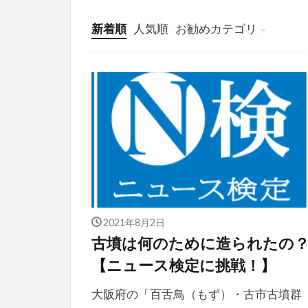
新着順
人気順
お勧めカテゴリ
投稿
学び
マンガ
電子書籍
2021年8月2日
古墳は何のために造られたの
【ニュース検定に挑戦！】
大阪府の「百舌鳥（もず）・古市古墳群