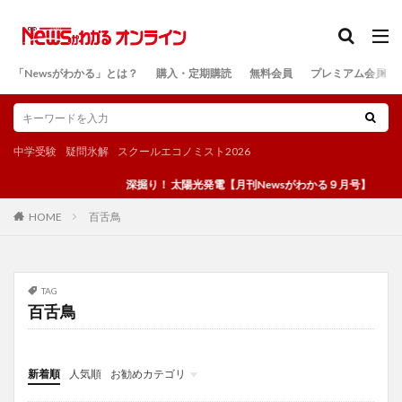
カテゴリー
「Newsがわかる」とは？
購入・定期購読
無料会員
プレミアム会員
検索
中学受験
疑問氷解
スクールエコノミスト2026
深掘り！ 太陽光発電【月刊Newsがわかる９月号】
百舌鳥
HOME
TAG
百舌鳥
新着順
人気順
お勧めカテゴリ
投稿
学び
マンガ
電子書籍