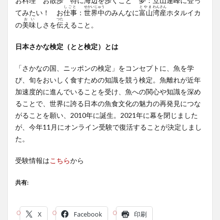
お
料理
お
散歩
特
に
海辺
を
歩
くこと
夢
：
立山
連峰
に
登
っ
しごと
せかいじゅう
とやま
わんさん
てみたい！ お
仕事
：
世界中
のみんなに
富山
湾産
ホタルイカ
お
い
つた
の
美
味
しさを
伝
えること。
日本さかな検定（とと検定）とは
「さかなの国、ニッポンの検定」をコンセプトに、魚を学
び、旬をおいしく食すための知識を競う検定。魚離れが近年
加速度的に進んでいることを受け、魚への関心や知識を深め
ることで、世界に誇る日本の魚食文化の魅力の再発見につな
がることを願い、2010年に誕生。2021年に幕を閉じました
が、今年11月にオンライン受験で復活することが決定しまし
た。
受験情報は
こちら
から
共有:
X
Facebook
印刷