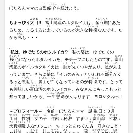
じこ
しょうかい
つづ
ほたるんママの
自己
紹介
を
続
けよう。
ふとめ
とやま
わんさん
さんらんき
ちょっぴり
太目
!!
富山
湾産
のホタルイカは、
産卵期
にあた
ふと
おお
とくちょう
るため、まるまると
太
っているのが
大
きな
特徴
なんです。だ
わたし
から
私
も・・・
わたし
わたし
すがた
私
は、ゆでたてのホタルイカ!?
私
の
姿
は、ゆでたての
さくらいろ
とやま
桜色
になったホタルイカを、モチーフにしたものです。
富山
わんさん
どう
まる
あし
まる
湾産
のボイルホタルイカは、
胴
が
丸
くつやがあり、
足
が
丸
ま
ぞく
ぶぶん
っています。さらに
俗
に「イカのみみ」といわれる
部分
がく
うらがえ
うらめん
しろ
とくちょう
るっと
裏返
り、
裏面
が
白
くなっているのが
特徴
です。とって
おい
とやま
わん
も
美味
しい
富山
湾
のホタルイカを、みなさんにもっともっと
し
いっしょうけんめい
知
ってほしいから、
一生懸命
がんばります、ヨロシクねっ！
なまえ
たんじょう
び
がつ
～プロフィール～
名前
：ほたるんママ
誕生
日
：３
月
ついたち
せいべつ
おんな
こ
ねんれい
ひみつ
と
やま
わん
せいかく
１日
性別
：
女
の
子
年齢
：
秘密
すまい：
富
山
湾
性格
：
てんしんらんまん
ひと
ぼう
す
天真爛漫
人
なつっこい ちょっとあわてん
坊
好
きなこと：
りょうり
さんぽ
とく
うみべ
ある
ゆめ
たてやま
れんぽう
のぼ