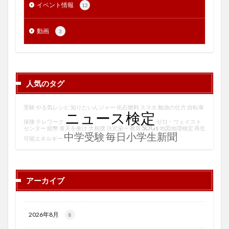
イベント情報
12
動画
3
人気のタグ
受験
やる気レシピ
知りたいんジャー
化石燃料
スマホ
勉強の仕方
自転車
ニュース検定
保険
テレワーク
ゼロ・ウェイスト
SDGs
センター
紙幣
青天を衝け
大相撲
渋沢栄一
教育
地図地理検定
再生
中学受験
毎日小学生新聞
可能エネルギー
アーカイブ
2026年8月
8