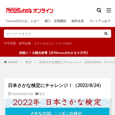
カテゴリー
「Newsがわかる」とは？
購入・定期購読
無料会員
プレミアム会員
検索
中学受験
疑問氷解
スクールエコノミスト2026
深掘り！ 太陽光発電【月刊Newsがわかる９月号】
学び
日本さかな検定にチャレンジ！（2022/8/24） (ページ2
HOME
日本さかな検定にチャレンジ！（2022/8/24）
2022年8月24日
学び