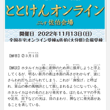
がつ
ついたち
【解答】②３
月
１日
はる
さんらん
きし
せつがん
ふじょう
【解説】ホタルイカは
春
に
産卵
のため
岸
に
接岸
しようと
浮上
あか
しんげつ
よる
すいめん
たか
なみ
してくるが、
明
るい
新月
の
夜
は
水面
の
高
さがわからず、
波
に
う
あ
みな
よ
さらわれ
打
ち
上
げられてしまう。これが「
身投
げ」と
呼
ば
とやま
はる
ふう
ぶつ
し
した
れ、
富山
の
春
の
風
物
詩
として
親
しまれるようになっている。
な
はっこう
て
さき
ホタルイカはその
名
のとおり
発光
する。ほたるんママの
手
先
あしさき
めした
ひかり
め
あし
はっこうき
や
足先
、
目下
などの
光
は、
目
のまわり、
脚
などに
発光器
があ
あらわ
ることを
表
している。