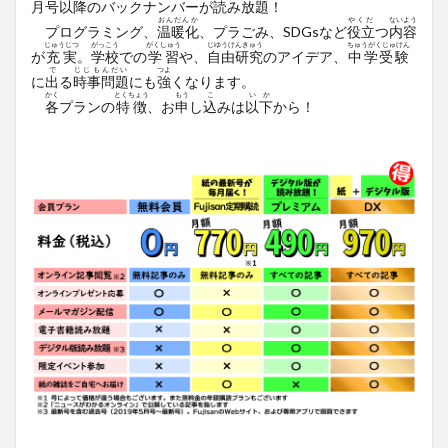
月号以降
のバックナンバーが
読
み
放題
！
おんだんか
やくだ
ないよう
プログラミング、
温暖化
、プラごみ、SDGsなど
役立
つ
内容
じゅうじつ
がっこう
がくしゅう
じゆうけんきゅう
ちゅうがくじゅけん
が
充実
。
学校
での
学習
や、
自由研究
のアイデア、
中学受験
で
じじもんだい
つよ
に
出
る
時事問題
にも
強
くなります。
かく
とくちょう
もう
こ
いか
各
プランの
特徴
、お
申
し
込
みは
以下
から！