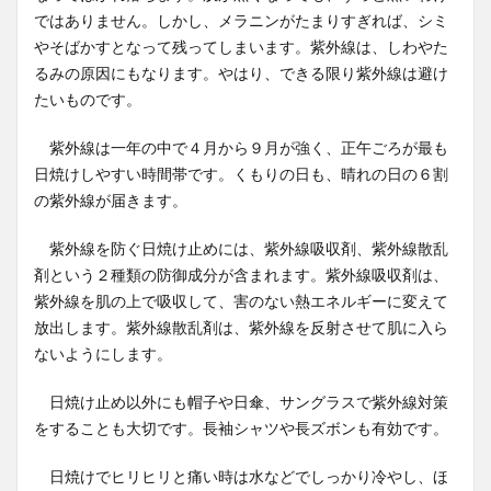
ではありません。しかし、メラニンがたまりすぎれば、シミ
やそばかすとなって残ってしまいます。紫外線は、しわやた
るみの原因にもなります。やはり、できる限り紫外線は避け
たいものです。
紫外線は一年の中で４月から９月が強く、正午ごろが最も
日焼けしやすい時間帯です。くもりの日も、晴れの日の６割
の紫外線が届きます。
紫外線を防ぐ日焼け止めには、紫外線吸収剤、紫外線散乱
剤という２種類の防御成分が含まれます。紫外線吸収剤は、
紫外線を肌の上で吸収して、害のない熱エネルギーに変えて
放出します。紫外線散乱剤は、紫外線を反射させて肌に入ら
ないようにします。
日焼け止め以外にも帽子や日傘、サングラスで紫外線対策
をすることも大切です。長袖シャツや長ズボンも有効です。
日焼けでヒリヒリと痛い時は水などでしっかり冷やし、ほ