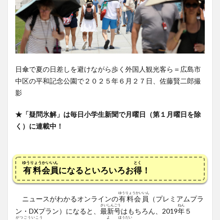
日傘で夏の日差しを避けながら歩く外国人観光客ら＝広島市
中区の平和記念公園で２０２５年６月２７日、佐藤賢二郎撮
影
★「疑問氷解」は毎日小学生新聞で月曜日（第１月曜日を除
く）に連載中！
ゆうりょう
かいいん
とく
有料
会員
になるといろいろお
得
！
ゆうりょうかいいん
ニュースがわかるオンラインの
有料会員
（プレミアムプラ
さいしんごう
ねん
ン・DX
プラン）
になると、
最新号
はもちろん、2019
年
５
がつごういこう
よ
ほうだい