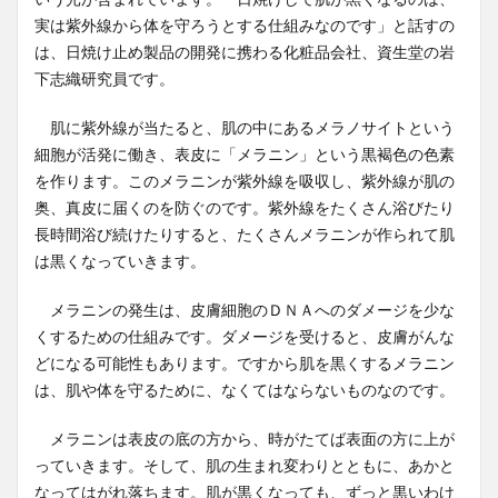
実は紫外線から体を守ろうとする仕組みなのです」と話すの
は、日焼け止め製品の開発に携わる化粧品会社、資生堂の岩
下志織研究員です。
肌に紫外線が当たると、肌の中にあるメラノサイトという
細胞が活発に働き、表皮に「メラニン」という黒褐色の色素
を作ります。このメラニンが紫外線を吸収し、紫外線が肌の
奥、真皮に届くのを防ぐのです。紫外線をたくさん浴びたり
長時間浴び続けたりすると、たくさんメラニンが作られて肌
は黒くなっていきます。
メラニンの発生は、皮膚細胞のＤＮＡへのダメージを少な
くするための仕組みです。ダメージを受けると、皮膚がんな
どになる可能性もあります。ですから肌を黒くするメラニン
は、肌や体を守るために、なくてはならないものなのです。
メラニンは表皮の底の方から、時がたてば表面の方に上が
っていきます。そして、肌の生まれ変わりとともに、あかと
なってはがれ落ちます。肌が黒くなっても、ずっと黒いわけ