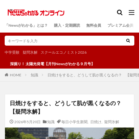
カテゴリー
「Newsがわかる」とは？
購入・定期購読
無料会員
プレミアム会員
検索
中学受験
疑問氷解
スクールエコノミスト2026
り！ 太陽光発電【月刊Newsがわかる９月号】
知識
日焼けをすると、どうして肌が黒くなるの？ 【疑問
HOME
日焼けをすると、どうして肌が黒くなるの？
【疑問氷解】
2026年5月20日
知識
毎日小学生新聞
,
日焼け
,
疑問氷解