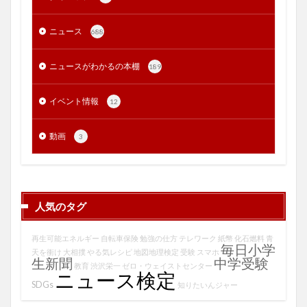
ニュース
688
ニュースがわかるの本棚
189
イベント情報
12
動画
3
人気のタグ
再生可能エネルギー
自転車保険
勉強の仕方
テレワーク
紙幣
化石燃料
青
毎日小学
天を衝け
大相撲
やる気レシピ
地図地理検定
受験
スマホ
生新聞
中学受験
教育
渋沢栄一
ゼロ・ウェイストセンター
ニュース検定
SDGs
知りたいんジャー