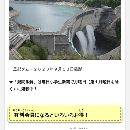
黒部ダム＝２０２３年９月１３日撮影
★「疑問氷解」は毎日小学生新聞で月曜日（第１月曜日を除
く）に連載中！
ゆうりょう
かいいん
とく
有料
会員
になるといろいろお
得
！
ゆうりょうかいいん