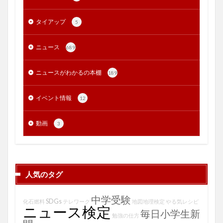
タイアップ
5
ニュース
689
ニュースがわかるの本棚
189
イベント情報
12
動画
3
人気のタグ
中学受験
SDGs
化石燃料
テレワーク
地図地理検定
やる気レシピ
ニュース検定
毎日小学生新
勉強の仕方