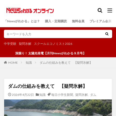
カテゴリー
「Newsがわかる」とは？
購入・定期購読
無料会員
プレミアム会員
検索
中学受験
疑問氷解
スクールエコノミスト2026
深掘り！ 太陽光発電【月刊Newsがわかる９月号】
知識
ダムの仕組みを教えて 【疑問氷解】
HOME
ダムの仕組みを教えて 【疑問氷解】
2026年4月22日
知識
毎日小学生新聞
,
疑問氷解
,
ダム