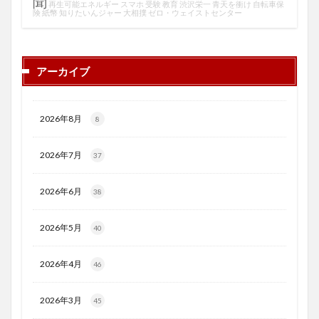
聞
再生可能エネルギー
スマホ
受験
教育
渋沢栄一
青天を衝け
自転車保
険
紙幣
知りたいんジャー
大相撲
ゼロ・ウェイストセンター
アーカイブ
2026年8月
8
2026年7月
37
2026年6月
38
2026年5月
40
2026年4月
46
2026年3月
45