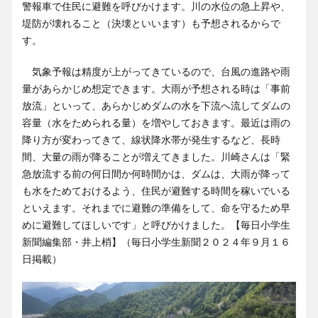
警報車で住民に避難を呼びかけます。川の水位の急上昇や、
堤防が壊れること（決壊といいます）も予想されるからで
す。
気象予報は精度が上がってきているので、台風の進路や雨
量があらかじめ想定できます。大雨が予想される時は「事前
放流」といって、あらかじめダムの水を下流へ流してダムの
容量（水をためられる量）を増やしておきます。最近は雨の
降り方が変わってきて、線状降水帯が発生するなど、長時
間、大量の雨が降ることが増えてきました。川崎さんは「緊
急放流する前の何日間か何時間かは、ダムは、大雨が降って
も水をためておけるよう、住民が避難する時間を稼いでいる
といえます。それまでに避難の準備をして、命を守るため早
めに避難してほしいです」と呼びかけました。【毎日小学生
新聞編集部・井上梢】（毎日小学生新聞２０２４年９月１６
日掲載）