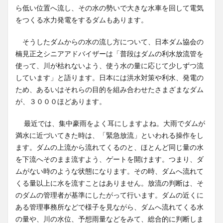
ら低い位置へ流し、その水の勢いで大きな水車を回して電気
をつくる水力発電をするダムもあります。
そうしたダムからの水の流し方について、日本ダム協会の
楠見正之シニアアドバイザーは「普段はダムの利水放流管を
使って、川が枯れないよう、使う水の量に応じて少しずつ流
しています」と語ります。日本には洪水対策や利水、発電の
ため、あるいはそれらの目的を組み合わせたさまざまなダム
が、３０００ほどあります。
最近では、集中豪雨をよく耳にしますよね。大雨でダムが
満水に近づいてきた時は、「緊急放流」といわれる操作をし
ます。ダムの上流から流れてくるのと、ほとんど同じ量の水
を下流へそのまま流すよう、ゲートを開けます。つまり、ダ
ムがない時のような状態になります。その時、ダムへ流れて
くる量以上に水を流すことはありません。放流の判断は、そ
のダムの管理者が基準にしたがって行います。ダムの近くに
ある管理事務所などで様子を見ながら、ダムへ流れてくる水
の量や、川の水位、予想雨量などをみて、総合的に判断しま