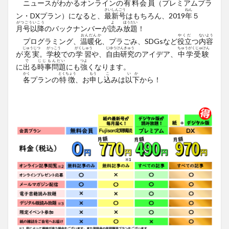
ニュースがわかるオンラインの
有料会員
（プレミアムプラ
さいしんごう
ねん
ン・DX
プラン）
になると、
最新号
はもちろん、2019
年
５
がつごういこう
よ
ほうだい
月号以降
のバックナンバーが
読
み
放題
！
おんだんか
やくだ
ないよう
プログラミング、
温暖化
、プラごみ、SDGsなど
役立
つ
内容
じゅうじつ
がっこう
がくしゅう
じゆうけんきゅう
ちゅうがくじゅけん
が
充実
。
学校
での
学習
や、
自由研究
のアイデア、
中学受験
で
じじもんだい
つよ
に
出
る
時事問題
にも
強
くなります。
かく
とくちょう
もう
こ
いか
各
プランの
特徴
、お
申
し
込
みは
以下
から！