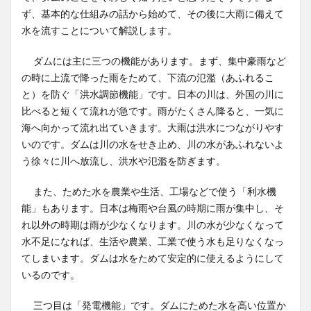
ず、基本的な仕組みの話から始めて、その後に大雨に備えて
水を流すことについて解説します。
ダムには主に三つの機能があります。まず、集中豪雨など
の時に上流で降った雨をためて、下流の氾濫（あふれるこ
と）を防ぐ「洪水調節機能」です。日本の川は、外国の川に
比べると短くて流れが急です。雨がたくさん降ると、一気に
海へ向かって流れ出ていきます。大雨は洪水につながりやす
いのです。ダムは川の水をせき止め、川の水があふれないよ
う徐々に川へ放流し、洪水や氾濫を防ぎます。
また、ためた水を農業や生活、工場などで使う「利水機
能」もあります。日本は梅雨や台風の時期に雨が集中し、そ
れ以外の時期は雨が少なくなります。川の水が少なくなって
水不足になれば、生活や農業、工業で使う水も足りなくなっ
てしまいます。ダムは水をためて安定的に使えるようにして
いるのです。
三つ目は「発電機能」です。ダムにためた水を高い位置か