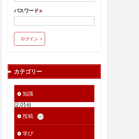
パスワード
※
ログイン
カテゴリー
知識
(2,016)
投稿
333
学び