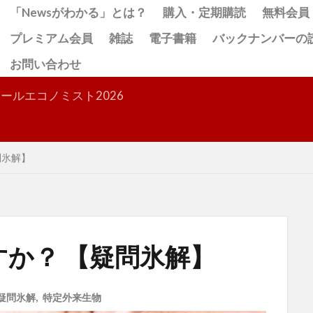
「Newsがわかる」とは？
購入・定期購読
無料会員
プレミアム会員
雑誌
電子書籍
バックナンバーの
お問い合わせ
検索
ールエコノミスト2026
問氷解】
か？ 【疑問氷解】
疑問氷解
,
特定外来生物