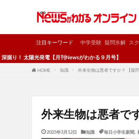
カテゴリー
注目キーワード
中学受験
疑問氷解
スク
光発電【月刊Newsがわかる９月号】
知識
外来生物は悪者ですか？ 【疑
HOME
外来生物は悪者です
2025年3月12日
知識
毎日小学生新聞
,