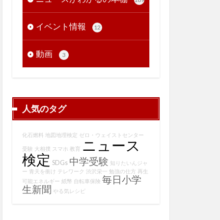
イベント情報
12
動画
3
人気のタグ
化石燃料
地図地理検定
ゼロ・ウェイストセンター
ニュース
受験
大相撲
スマホ
教育
検定
中学受験
SDGs
知りたいんジャ
ー
青天を衝け
テレワーク
渋沢栄一
勉強の仕方
再生
毎日小学
可能エネルギー
紙幣
自転車保険
生新聞
やる気レシピ