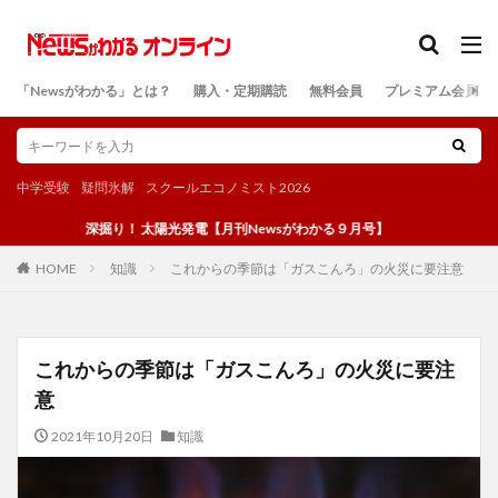
カテゴリー
「Newsがわかる」とは？
購入・定期購読
無料会員
プレミアム会員
検索
中学受験
疑問氷解
スクールエコノミスト2026
深掘り！ 太陽光発電【月刊Newsがわかる９月号】
知識
これからの季節は「ガスこんろ」の火災に要注意
HOME
これからの季節は「ガスこんろ」の火災に要注
意
2021年10月20日
知識