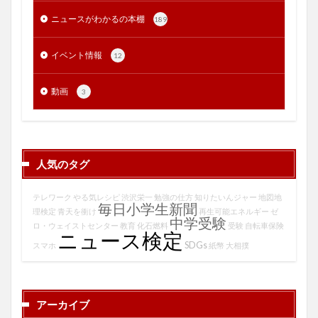
ニュースがわかるの本棚
189
イベント情報
12
動画
3
人気のタグ
テレワーク
やる気レシピ
渋沢栄一
勉強の仕方
知りたいんジャー
地図地
毎日小学生新聞
理検定
青天を衝け
再生可能エネルギー
ゼ
中学受験
ロ・ウェイストセンター
教育
化石燃料
受験
自転車保険
ニュース検定
SDGs
スマホ
紙幣
大相撲
アーカイブ