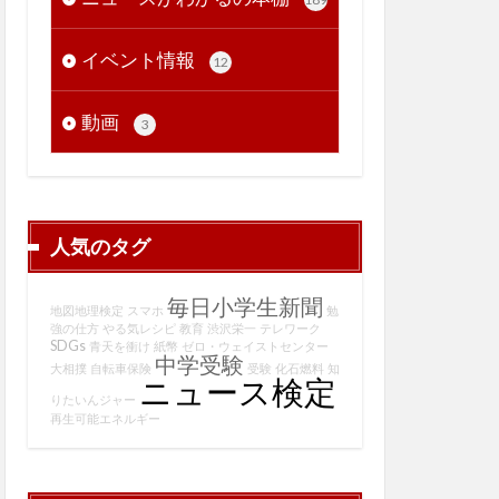
イベント情報
12
動画
3
人気のタグ
毎日小学生新聞
地図地理検定
スマホ
勉
強の仕方
やる気レシピ
教育
渋沢栄一
テレワーク
SDGs
青天を衝け
紙幣
ゼロ・ウェイストセンター
中学受験
大相撲
自転車保険
受験
化石燃料
知
ニュース検定
りたいんジャー
再生可能エネルギー