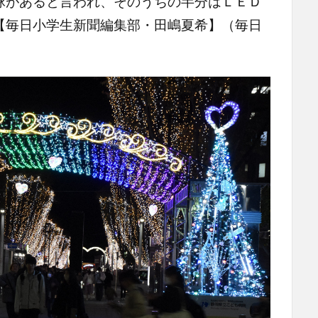
球があると言われ、そのうちの半分はＬＥＤ
【毎日小学生新聞編集部・田嶋夏希】（毎日
）