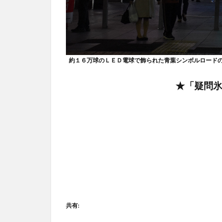
約１６万球のＬＥＤ電球で飾られた青葉シンボルロード
★「疑問
共有: