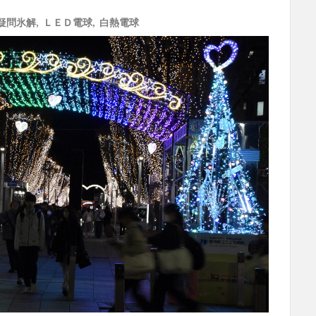
疑問氷解
,
ＬＥＤ電球
,
白熱電球