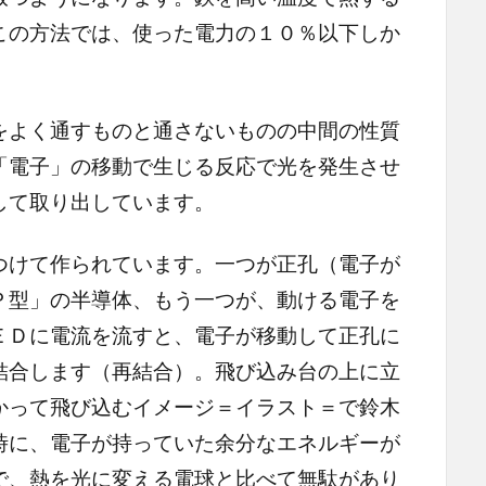
この方法では、使った電力の１０％以下しか
よく通すものと通さないものの中間の性質
「電子」の移動で生じる反応で光を発生させ
して取り出しています。
けて作られています。一つが正孔（電子が
Ｐ型」の半導体、もう一つが、動ける電子を
ＥＤに電流を流すと、電子が移動して正孔に
結合します（再結合）。飛び込み台の上に立
かって飛び込むイメージ＝イラスト＝で鈴木
時に、電子が持っていた余分なエネルギーが
で、熱を光に変える電球と比べて無駄があり