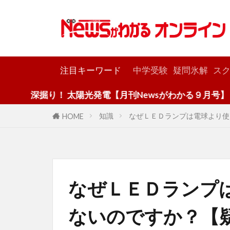
カテゴリー
注目キーワード
中学受験
疑問氷解
スク
！ 太陽光発電【月刊Newsがわかる９月号】
知識
なぜＬＥＤランプは電球より使
HOME
なぜＬＥＤランプ
ないのですか？【