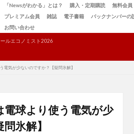
「Newsがわかる」とは？
購入・定期購読
無料会員
プレミアム会員
雑誌
電子書籍
バックナンバーの
お問い合わせ
検索
ールエコノミスト2026
う電気が少ないのですか？【疑問氷解】
は電球より使う電気が少
疑問氷解】