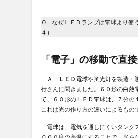
Ｑ なぜＬＥＤランプは電球より使
４）
「電子」の移動で直接
Ａ ＬＥＤ電球や蛍光灯を製造・販
行さんに聞きました。６０形の白熱
て、６０形のＬＥＤ電球は、７分の
これは光の作り方の違いによるもの
電球は、電気を通しにくいタングス
０００度の高温にすることで、光を