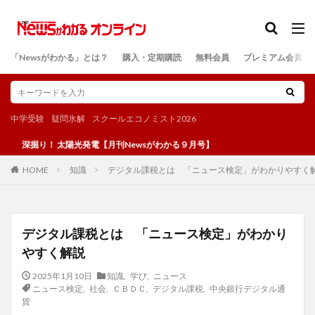
カテゴリー
「Newsがわかる」とは？
購入・定期購読
無料会員
プレミアム会員
検索
中学受験
疑問氷解
スクールエコノミスト2026
り！ 太陽光発電【月刊Newsがわかる９月号】
知識
デジタル課税とは 「ニュース検定」がわかりやすく
HOME
デジタル課税とは 「ニュース検定」がわかり
やすく解説
2025年1月10日
知識
,
学び
,
ニュース
ニュース検定
,
社会
,
ＣＢＤＣ
,
デジタル課税
,
中央銀行デジタル通
貨