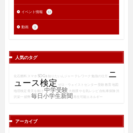
イベント情報
12
動画
3
人気のタグ
ニ
SDGs
化石燃料
スマホ
知りたいんジャー
テレワーク
勉強の仕方
ュース検定
ゼロ・ウェイストセンター
受験
教育
地図
中学受験
地理検定
青天を衝け
大相撲
やる気レシピ
自転車保険
渋
毎日小学生新聞
沢栄一
紙幣
再生可能エネルギー
アーカイブ