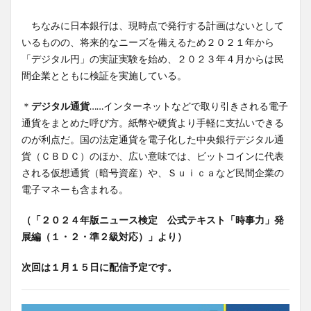
ちなみに日本銀行は、現時点で発行する計画はないとして
いるものの、将来的なニーズを備えるため２０２１年から
「デジタル円」の実証実験を始め、２０２３年４月からは民
間企業とともに検証を実施している。
＊
デジタル通貨
……インターネットなどで取り引きされる電子
通貨をまとめた呼び方。紙幣や硬貨より手軽に支払いできる
のが利点だ。国の法定通貨を電子化した中央銀行デジタル通
貨（ＣＢＤＣ）のほか、広い意味では、ビットコインに代表
される仮想通貨（暗号資産）や、Ｓｕｉｃａなど民間企業の
電子マネーも含まれる。
（「２０２４年版ニュース検定 公式テキスト「時事力」発
展編（１・２・準２級対応）」より）
次回は１月１５日に配信予定です。