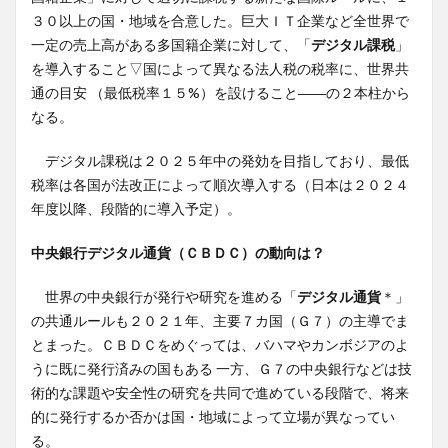
３０以上の国・地域を合意した。巨大ＩＴ企業など全世界で
一定の売上高がある多国籍企業に対して、「
デジタル課税
」
を導入すること▽国によって異なる法人税の税率に、世界共
通の目安 （最低税率１５%）を設けること――の２本柱から
なる。
デジタル課税は２０２５年中の発効を目指しており、最低
税率は各国が法改正によって順次導入する（日本は２０２４
年度以降、段階的に導入予定）。
中央銀行デジタル通貨（ＣＢＤＣ）の動向は？
世界の中央銀行が発行や研究を進める「
デジタル通貨
＊」
の共通ルールも２０２１年、主要７カ国（Ｇ７）の主導でま
とまった。ＣＢＤＣをめぐっては、バハマやカンボジアのよ
うに既に発行済みの国もある 一方、Ｇ７の中央銀行などは技
術的な課題や安全性の研究を共同で進めている段階で、将来
的に発行するか否かは国・地域によって立場が異なってい
る。