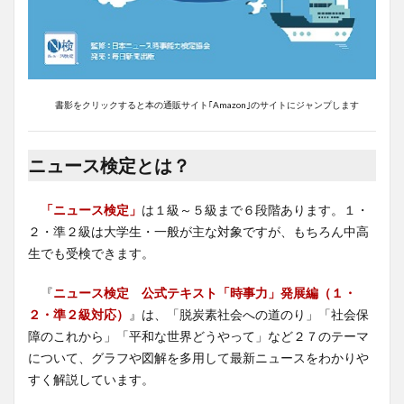
書影をクリックすると本の通販サイト｢Amazon｣のサイトにジャンプします
ニュース検定とは？
「ニュース検定」
は１級～５級まで６段階あります。１・
２・準２級は大学生・一般が主な対象ですが、もちろん中高
生でも受検できます。
『
ニュース検定 公式テキスト「時事力」発展編（１・
２・準２級対応）
』は、「脱炭素社会への道のり」「社会保
障のこれから」「平和な世界どうやって」など２７のテーマ
について、グラフや図解を多用して最新ニュースをわかりや
すく解説しています。