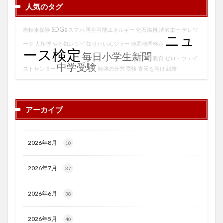
人気のタグ
SDGs
自転車保険
スマホ
再生可能エネルギー
化石燃料
渋沢栄一
テレワ
ニュ
ーク
大相撲
やる気レシピ
知りたいんジャー
地図地理検定
ース検定
毎日小学生新聞
教育
ゼロ・ウェイ
中学受験
ストセンター
勉強の仕方
受験
青天を衝け
紙幣
アーカイブ
2026年8月
10
2026年7月
37
2026年6月
38
2026年5月
40