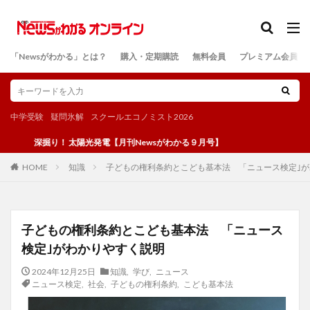
カテゴリー
「Newsがわかる」とは？
購入・定期購読
無料会員
プレミアム会員
検索
中学受験
疑問氷解
スクールエコノミスト2026
掘り！ 太陽光発電【月刊Newsがわかる９月号】
知識
子どもの権利条約とこども基本法 「ニュース検定｣
HOME
子どもの権利条約とこども基本法 「ニュース
検定｣がわかりやすく説明
2024年12月25日
知識
,
学び
,
ニュース
ニュース検定
,
社会
,
子どもの権利条約
,
こども基本法