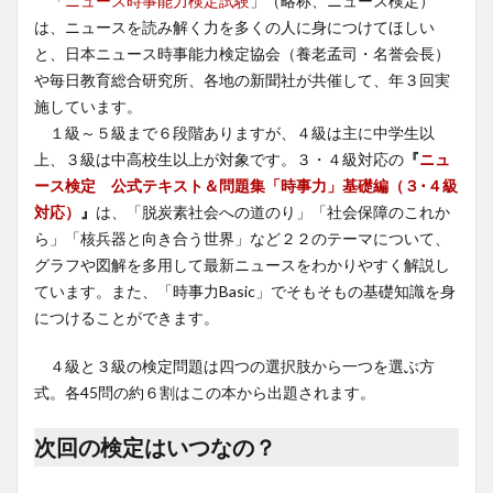
「
ニュース時事能力検定試験
」（略称、ニュース検定）
は、ニュースを読み解く力を多くの人に身につけてほしい
と、日本ニュース時事能力検定協会（養老孟司・名誉会長）
や毎日教育総合研究所、各地の新聞社が共催して、年３回実
施しています。
１級～５級まで６段階ありますが、４級は主に中学生以
上、３級は中高校生以上が対象です。３・４級対応の
『
ニュ
ース検定 公式テキスト＆問題集「時事力」基礎編（３･４級
対応）
』
は、「脱炭素社会への道のり」「社会保障のこれか
ら」「核兵器と向き合う世界」など２２のテーマについて、
グラフや図解を多用して最新ニュースをわかりやすく解説し
ています。また、「時事力Basic」でそもそもの基礎知識を身
につけることができます。
４級と３級の検定問題は四つの選択肢から一つを選ぶ方
式。各45問の約６割はこの本から出題されます。
次回の検定はいつなの？