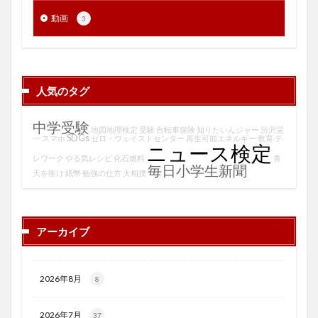
動画
3
人気のタグ
中学受験
地図地理検定
受験
自転車保険
知りたいんジャー
渋沢栄
SDGs
一
スマホ
ゼロ・ウェイストセンター
再生可能エネルギー
教育
テ
ニュース検定
レワーク
やる気レシピ
化石燃料
青
毎日小学生新聞
天を衝け
紙幣
勉強の仕方
大相撲
アーカイブ
2026年8月
8
2026年7月
37