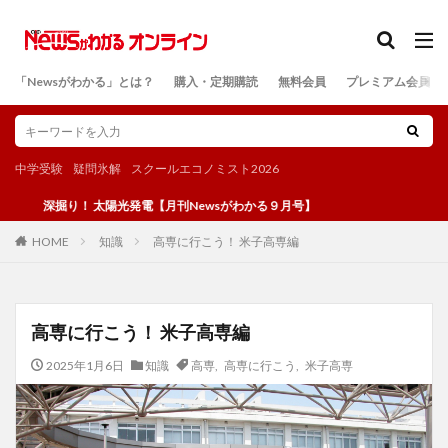
カテゴリー
「Newsがわかる」とは？
購入・定期購読
無料会員
プレミアム会員
検索
中学受験
疑問氷解
スクールエコノミスト2026
掘り！ 太陽光発電【月刊Newsがわかる９月号】
知識
高専に行こう！ 米子高専編
HOME
高専に行こう！ 米子高専編
2025年1月6日
知識
高専
,
高専に行こう
,
米子高専