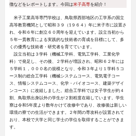
徴などをレポートします。今回は
米子高専
を紹介！
米子工業高等専門学校は、鳥取県西部地区の工学系の国立
高等教育機関として昭和３９（1９６４）年に米子市に設置さ
れ、令和６年に創立６０周年を迎えています。設立当初から
５年一貫教育による実践的な技術者の育成を目標にして、多
くの優秀な技術者・研究者を育てています。
設立当初は３学科（機械工学科、電気工学科、工業化学
科）で発足し、その後、２学科が増設され、昭和６２年には
５学科１，０００名の規模となり、令和３年より１学科５コ
ース制の総合工学科（機械システムコース、電気電子コー
ス、情報システムコース、化学・バイオコース、建築デザイ
ンコース）に改組しました。総合工学科では女子学生が約４
割、鳥取県出身以外の学生が２割程度在籍しています。学生
寮は令和5年度より数年かけて改修中であり、改修後は新しい
環境の寮での生活ができます。２年間の専攻科が設置されて
おり、本校で大学と同じ学士の学位を取得することができま
す。