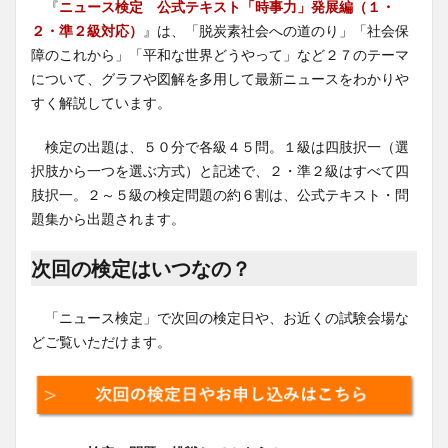
『
ニュース検定 公式テキスト「時事力」発展編（１・
２・準２級対応）
』は、「脱炭素社会への道のり」「社会保
障のこれから」「平和な世界どうやって」など２７のテーマ
について、グラフや図解を多用して最新ニュースをわかりや
すく解説しています。
検定の出題は、５０分で各級４５問。１級は四肢択一（選
択肢から一つを選ぶ方式）と記述で、２・準２級はすべて四
肢択一。２～５級の検定問題の約６割は、公式テキスト・問
題集から出題されます。
次回の検定はいつなの？
「ニュース検定」で次回の検定日や、お近くの試験会場な
どご覧いただけます。