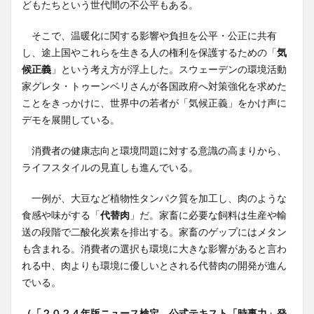
どもたちという世代間の不公平もある。
そこで、温暖化に関する影響や負担を公平・公正に共有
し、途上国やこれらを生きる人の権利を保護するための「
気
候正義
」という考え方が浮上した。スウェーデンの環境活動
家グレタ・トゥーンベリさんが各国政府へ対策強化を求めた
ことをきっかけに、世界中の若者が「気候正義」をかけ声に
デモを展開している。
消費者の健康志向と環境問題に対する意識の高まりから、
ライフスタイルの見直しも進んでいる。
一例が、大豆など植物性タンパク質を加工し、肉のような
食感や味がする「
代替肉
」だ。家畜に必要な飼料は生産や輸
送の段階で二酸化炭素を排出する。家畜のゲップにはメタン
も含まれる。消費者の選択も環境に大きな影響があると言わ
れる中、肉よりも環境に優しいとされる代替肉の開発が進ん
でいる。
（「２０２４年版ニュース検定 公式テキスト「時事力」発