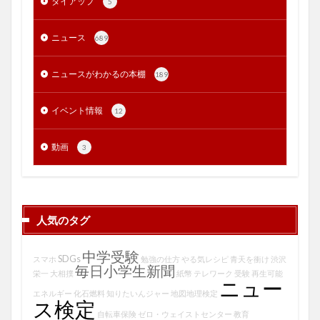
タイアップ
5
ニュース
689
ニュースがわかるの本棚
189
イベント情報
12
動画
3
人気のタグ
中学受験
SDGs
スマホ
勉強の仕方
やる気レシピ
青天を衝け
渋沢
毎日小学生新聞
栄一
大相撲
紙幣
テレワーク
受験
再生可能
ニュー
エネルギー
化石燃料
知りたいんジャー
地図地理検定
ス検定
自転車保険
ゼロ・ウェイストセンター
教育