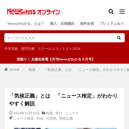
カテゴリー
「Newsがわかる」とは？
購入・定期購読
無料会員
プレミアム会員
検索
中学受験
疑問氷解
スクールエコノミスト2026
深掘り！ 太陽光発電【月刊Newsがわかる９月号】
知識
「気候正義」とは 「ニュース検定」がわかりやすく
HOME
「気候正義」とは 「ニュース検定」がわかり
やすく解説
2024年11月15日
知識
,
学び
,
ニュース
ニュース検定
,
社会
,
代替肉
,
気候正義