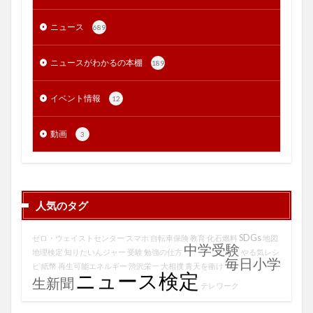
ニュース
689
ニュースがわかるの本棚
189
イベント情報
12
動画
3
人気のタグ
SDGs
ゼロ・ウェイストセンター
スマホ
自転車保険
教育
化石燃料
地図
中学受験
地理検定
知りたいんジャー
受験
勉強の仕方
やる気レシ
毎日小学
ピ
紙幣
再生可能エネルギー
渋沢栄一
大相撲
青天を衝け
ニュース検定
生新聞
テレワーク