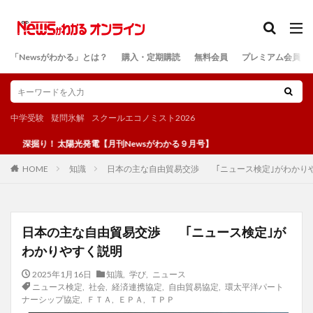
カテゴリー
「Newsがわかる」とは？
購入・定期購読
無料会員
プレミアム会員
検索
中学受験
疑問氷解
スクールエコノミスト2026
り！ 太陽光発電【月刊Newsがわかる９月号】
知識
日本の主な自由貿易交渉 ｢ニュース検定｣がわかり
HOME
日本の主な自由貿易交渉 ｢ニュース検定｣が
わかりやすく説明
2025年1月16日
知識
,
学び
,
ニュース
ニュース検定
,
社会
,
経済連携協定
,
自由貿易協定
,
環太平洋パート
ナーシップ協定
,
ＦＴＡ
,
ＥＰＡ
,
ＴＰＰ