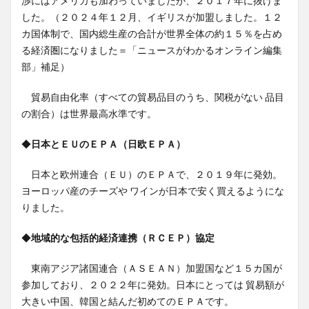
渉にはアメリカも加わっていましたが、２０１７年に抜けま
した。（２０２４年１２月、イギリスが加盟しました。１２
カ国体制で、国内総生産の合計が世界全体の約１５％を占め
る経済圏になりました＝「ニュースがわかるオンライン編集
部」補足）
貿易自由化率（すべての貿易品目のうち、関税がない 品目
の割合）は世界最高水準です。
◆
日本とＥＵのＥＰＡ（日欧ＥＰＡ）
日本と欧州連合（ＥＵ）のＥＰＡで、２０１９年に発効。
ヨーロッパ産のチーズや ワインが日本で安く買えるようにな
りました。
◆
地域的な包括的経済連携（ＲＣＥＰ）協定
東南アジア諸国連合（ＡＳＥＡＮ）加盟国など１５カ国が
参加しており、２０２２年に発効。日本にとっては 貿易額が
大きい中国、韓国と結んだ初めてのＥＰＡです。