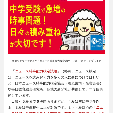
画像をクリックすると「ニュース時事能力検定試験」公式HPにジャンプします
「
ニュース時事能力検定試験
」（略称、ニュース検定）
は、ニュースを読み解く力を多くの人に身につけてほしい
と、日本ニュース時事能力検定協会（養老孟司・名誉会長）
や毎日教育総合研究所、各地の新聞社が共催して、年３回実
施しています。
１級～５級まで６段階ありますが、４級は主に中学生以
上、３級は中高校生以上が対象です。３・４級対応の
『
ニュ