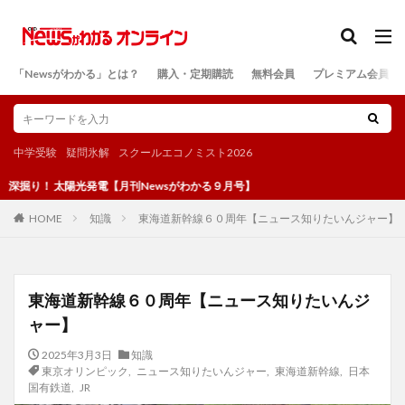
カテゴリー
「Newsがわかる」とは？
購入・定期購読
無料会員
プレミアム会員
検索
中学受験
疑問氷解
スクールエコノミスト2026
光発電【月刊Newsがわかる９月号】
知識
東海道新幹線６０周年【ニュース知りたいんジャー】
HOME
東海道新幹線６０周年【ニュース知りたいんジ
ャー】
2025年3月3日
知識
東京オリンピック
,
ニュース知りたいんジャー
,
東海道新幹線
,
日本
国有鉄道
,
JR