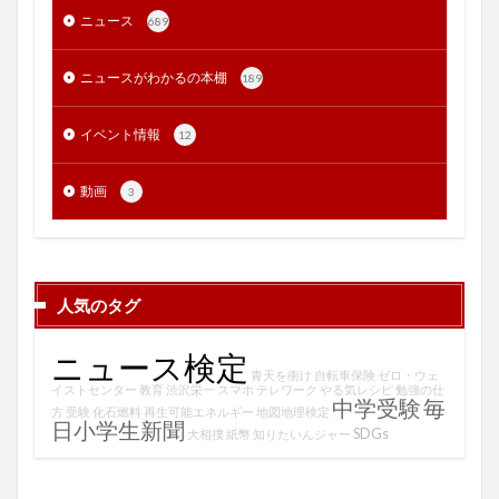
ニュース
689
ニュースがわかるの本棚
189
イベント情報
12
動画
3
人気のタグ
ニュース検定
青天を衝け
自転車保険
ゼロ・ウェ
イストセンター
教育
渋沢栄一
スマホ
テレワーク
やる気レシピ
勉強の仕
中学受験
毎
方
受験
化石燃料
再生可能エネルギー
地図地理検定
日小学生新聞
SDGs
大相撲
紙幣
知りたいんジャー