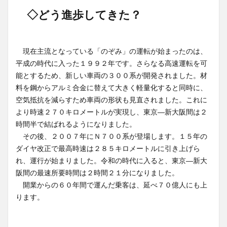
◇どう進歩してきた？
現在主流となっている「のぞみ」の運転が始まったのは、
平成の時代に入った１９９２年です。さらなる高速運転を可
能とするため、新しい車両の３００系が開発されました。材
料を鋼からアルミ合金に替えて大きく軽量化すると同時に、
空気抵抗を減らすため車両の形状も見直されました。これに
より時速２７０キロメートルが実現し、東京―新大阪間は２
時間半で結ばれるようになりました。
その後、２００７年にＮ７００系が登場します。１５年の
ダイヤ改正で最高時速は２８５キロメートルに引き上げら
れ、運行が始まりました。令和の時代に入ると、東京―新大
阪間の最速所要時間は２時間２１分になりました。
開業からの６０年間で運んだ乗客は、延べ７０億人にも上
ります。