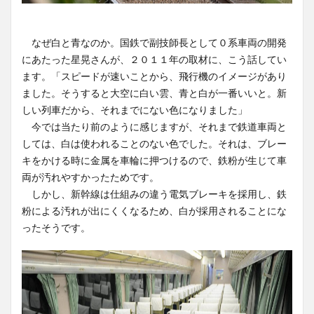
なぜ白と青なのか。国鉄で副技師長として０系車両の開発
にあたった星晃さんが、２０１１年の取材に、こう話してい
ます。「スピードが速いことから、飛行機のイメージがあり
ました。そうすると大空に白い雲、青と白が一番いいと。新
しい列車だから、それまでにない色になりました」
今では当たり前のように感じますが、それまで鉄道車両と
しては、白は使われることのない色でした。それは、ブレー
キをかける時に金属を車輪に押つけるので、鉄粉が生じて車
両が汚れやすかったためです。
しかし、新幹線は仕組みの違う電気ブレーキを採用し、鉄
粉による汚れが出にくくなるため、白が採用されることにな
ったそうです。