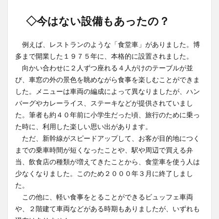
◇今はない設備もあったの？
例えば、レストランのような「食堂車」がありました。博
多まで開業した１９７５年に、本格的に設置されました。
向かい合わせに２人ずつ座れる４人がけのテーブルが並
び、車窓の外の景色を眺めながら食事を楽しむことができま
した。メニューは車両の編成によって異なりましたが、ハン
バーグやカレーライス、ステーキなどが提供されていまし
た。筆者も約４０年前に小学生だった頃、旅行のために乗っ
た時に、利用した楽しい思い出があります。
ただ、新幹線がスピードアップして、お客が目的地につく
までの乗車時間が短くなったことや、駅や周辺で買える弁
当、飲食店の種類が増えてきたことから、食堂車を使う人は
少なくなりました。このため２０００年３月に終了しまし
た。
この他に、軽い食事をとることができるビュッフェ車両
や、２階建て車両などがある時期もありましたが、いずれも