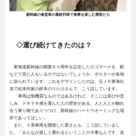
新幹線の食堂車の最終列車で食事を楽しむ乗客たち
◇運び続けてきたのは？
東海道新幹線の開業６０周年を記念したロゴマークを、駅
などで見た人もいるのではないでしょうか。ポスターが各地
に張られています。これをデザインしたのは、元ＪＲ東海社
員で絵本作家の鈴木のりたけさんで、こう話しています。
「車両は無機質なものではあるけれど、そこには喜びや悲
しみ、ドキドキ感を運んだ人の歴史がある。人と人とが触れ
合う乗り物でありつづけ、新幹線がハートウオーミングな場
所であってほしい」
また、０系車両を開発した星さんも、こう話していまし
た。「みんなが楽しく乗れるということが大事なんです。楽