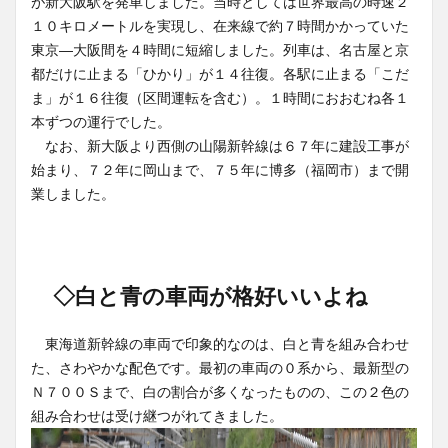
が新大阪駅を発車しました。当時としては世界最高の時速２
１０キロメートルを実現し、在来線で約７時間かかっていた
東京―大阪間を４時間に短縮しました。列車は、名古屋と京
都だけに止まる「ひかり」が１４往復。各駅に止まる「こだ
ま」が１６往復（区間運転を含む）。１時間におおむね各１
本ずつの運行でした。
なお、新大阪より西側の山陽新幹線は６７年に建設工事が
始まり、７２年に岡山まで、７５年に博多（福岡市）まで開
業しました。
◇白と青の車両が格好いいよね
東海道新幹線の車両で印象的なのは、白と青を組み合わせ
た、さわやかな配色です。最初の車両の０系から、最新型の
Ｎ７００Ｓまで、白の割合が多くなったものの、この２色の
組み合わせは受け継つがれてきました。