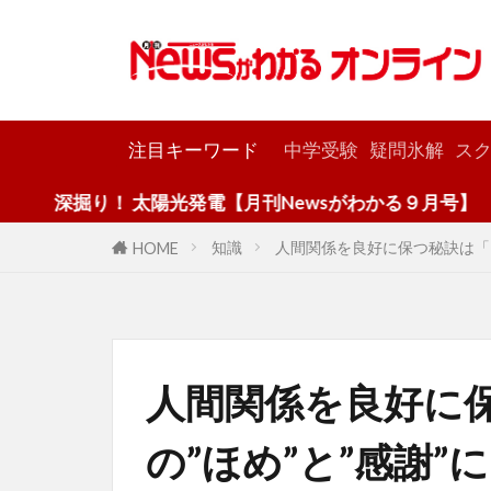
カテゴリー
注目キーワード
中学受験
疑問氷解
スク
り！ 太陽光発電【月刊Newsがわかる９月号】
知識
人間関係を良好に保つ秘訣は「3
HOME
人間関係を良好に
の”ほめ”と”感謝”