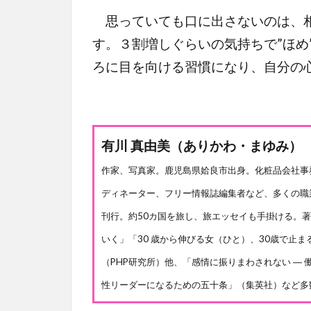
思っていても口に出さないのは、相
す。３割増しぐらいの気持ちで”ほめ
ろに目を向ける習慣になり、自分の
有川 真由美（ありかわ・まゆみ）
作家、写真家。鹿児島県姶良市出身。化粧品会社事
ディネーター、フリー情報誌編集者など、多くの職
刊行。約50カ国を旅し、旅エッセイも手掛ける。
いく」「30 歳から伸びる女（ひと）、30歳で止
（PHP研究所）他、「感情に振りまわされない ―
性リーダーになるための五十条」（集英社）など多