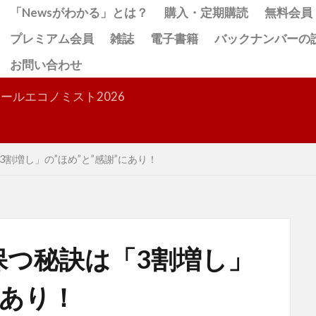
「Newsがわかる」とは？
購入・定期購読
無料会員
プレミアム会員
雑誌
電子書籍
バックナンバーの
お問い合わせ
検索
ールエコノミスト2026
割増し」の”ほめ”と”感謝”にあり！
保つ秘訣は「3割増し」
にあり！