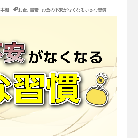
の本棚
お金
,
書籍
,
お金の不安がなくなる小さな習慣