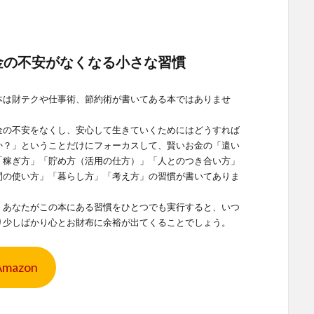
金の不安がなくなる小さな習慣
本は財テクや仕事術、節約術が書いてある本ではありませ
金の不安をなくし、安心して生きていくためにはどうすれば
か？」ということだけにフォーカスして、賢いお金の「遣い
「稼ぎ方」「貯め方（活用の仕方）」「人とのつき合い方」
間の使い方」「暮らし方」「考え方」の習慣が書いてありま
、あなたがこの本にある習慣をひとつでも実行すると、いつ
り少しばかり心とお財布に余裕が出てくることでしょう。
Amazon