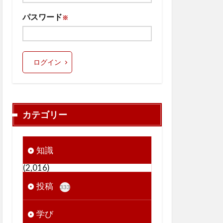
パスワード
※
ログイン
カテゴリー
知識
(2,016)
投稿
333
学び