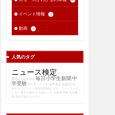
イベント情報
12
動画
3
人気のタグ
ニュース検定
テレワーク
毎日小学生新聞
中
SDGs
自転車保険
学受験
渋沢栄一
スマホ
紙幣
教育
勉強の仕方
知りたいんジャー
地図地理検定
ゼロ・ウェイストセ
ンター
青天を衝け
やる気レシピ
大相撲
受験
化石燃
料
再生可能エネルギー