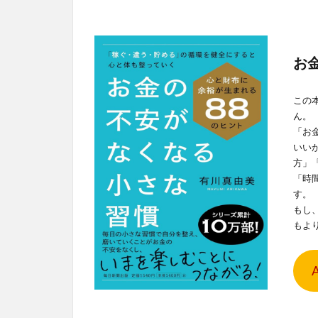
お
この
ん。
「お
いい
方」
「時
す。
もし
もよ