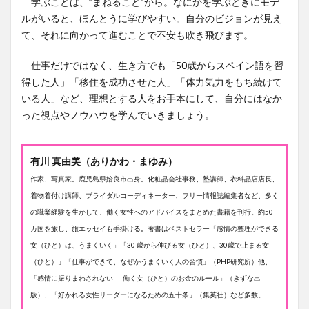
学ぶことは、”まねること”から。なにかを学ぶときにモデ
ルがいると、ほんとうに学びやすい。自分のビジョンが見え
て、それに向かって進むことで不安も吹き飛びます。
仕事だけではなく、生き方でも「50歳からスペイン語を習
得した人」「移住を成功させた人」「体力気力をもち続けて
いる人」など、理想とする人をお手本にして、自分にはなか
った視点やノウハウを学んでいきましょう。
有川 真由美（ありかわ・まゆみ）
作家、写真家。鹿児島県姶良市出身。化粧品会社事務、塾講師、衣料品店店長、
着物着付け講師、ブライダルコーディネーター、フリー情報誌編集者など、多く
の職業経験を生かして、働く女性へのアドバイスをまとめた書籍を刊行。約50
カ国を旅し、旅エッセイも手掛ける。著書はベストセラー「感情の整理ができる
女（ひと）は、うまくいく」「30 歳から伸びる女（ひと）、30歳で止まる女
（ひと）」「仕事ができて、なぜかうまくいく人の習慣」（PHP研究所）他、
「感情に振りまわされない ― 働く女（ひと）のお金のルール」（きずな出
版）、「好かれる女性リーダーになるための五十条」（集英社）など多数。