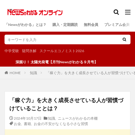
カテゴリー
「Newsがわかる」とは？
購入・定期購読
無料会員
プレミアム会員
検索
中学受験
疑問氷解
スクールエコノミスト2026
深掘り！ 太陽光発電【月刊Newsがわかる９月号】
知識
「稼ぐ力」を大きく成長させている人が習慣づけてい
HOME
「稼ぐ力」を大きく成長させている人が習慣づ
けていることとは？
2024年10月17日
知識
,
ニュースがわかるの本棚
お金
,
書籍
,
お金の不安がなくなる小さな習慣