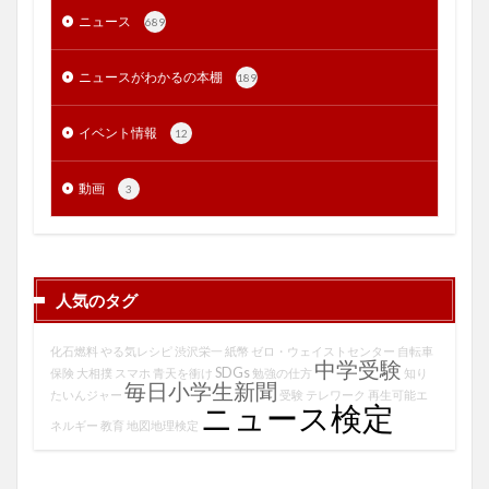
ニュース
689
ニュースがわかるの本棚
189
イベント情報
12
動画
3
人気のタグ
化石燃料
やる気レシピ
渋沢栄一
紙幣
ゼロ・ウェイストセンター
自転車
中学受験
SDGs
保険
大相撲
スマホ
青天を衝け
勉強の仕方
知り
毎日小学生新聞
たいんジャー
受験
テレワーク
再生可能エ
ニュース検定
ネルギー
教育
地図地理検定