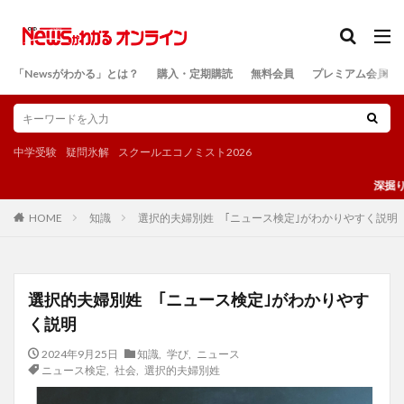
カテゴリー
「Newsがわかる」とは？
購入・定期購読
無料会員
プレミアム会員
検索
中学受験
疑問氷解
スクールエコノミスト2026
深掘り！ 太陽光
知識
選択的夫婦別姓 ｢ニュース検定｣がわかりやすく説明
HOME
選択的夫婦別姓 ｢ニュース検定｣がわかりやす
く説明
2024年9月25日
知識
,
学び
,
ニュース
ニュース検定
,
社会
,
選択的夫婦別姓