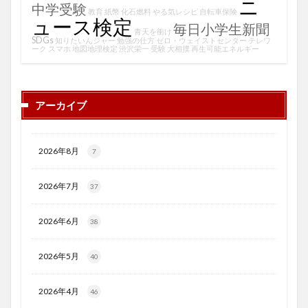
ニ
中学受験
教育
紙幣
化石燃料
やる気レシピ
自転車保険
ュース検定
毎日小学生新聞
青天を衝け
SDGs
知りたいんジャー
勉強の仕方
ゼロ・ウェイストセンター
テレワ
ーク
スマホ
地図地理検定
渋沢栄一
受験
大相撲
再生可能エネルギー
アーカイブ
2026年8月
7
2026年7月
37
2026年6月
38
2026年5月
40
2026年4月
46