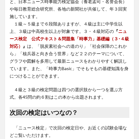
と、日本ニュース時事能力検定協会（養老孟司・名誉会長）
や毎日教育総合研究所、各地の新聞社が共催して、年３回実
施しています。
１級～５級まで６段階ありますが、４級は主に中学生以
上、３級は中高校生以上が対象です。３・４級対応の
『
ニュ
ース検定 公式テキスト＆問題集「時事力」基礎編（３･４級
対応）
』
は、「脱炭素社会への道のり」「社会保障のこれか
ら」「核兵器と向き合う世界」など２２のテーマについて、
グラフや図解を多用して最新ニュースをわかりやすく解説し
ています。また、「時事力Basic」でそもそもの基礎知識を身
につけることができます。
４級と３級の検定問題は四つの選択肢から一つを選ぶ方
式。各45問の約６割はこの本から出題されます。
次回の検定はいつなの？
「ニュース検定」で次回の検定日や、お近くの試験会場な
どご覧いただけます。