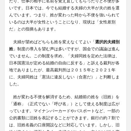
たり、仕事の相手に名前を覚え直してもらったりと不便が多
いです。日本では、今でも結婚する夫婦の大半が夫の姓を選
んでいます。つまり、姓が変わった時から不便を強いられて
いるのは大半が女性ということになり、現状は「女性差別
だ」との指摘もあります。
夫婦が望めばどちらも姓を変えなくてよい「
選択的夫婦別
姓
」制度の導入を望む声は多いですが、国会での議論は進ん
でいません。この制度を求め、「夫婦同姓を定めた法律は、
日本国憲法が定める結婚の自由に反する」と訴える裁判が各
地でありましたが、最高裁判所は２０１５年と２０２１年
に、夫婦同姓は「憲法に違反しない（合憲だ）」と判断しま
した。
姓が変わる不便を解消するため、結婚前の姓を（旧姓）を
「通称」（正式でない「呼び名」）として使える制度は広が
っています。マイナンバーカードやパスポートなど、一部の
公的書類に旧姓を表記することができます。銀行の約７割で
は、旧姓名義の口座開設などに対応しています。しかし、旧