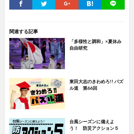
関連する記事
「多様性と調和」×夏休み
自由研究
東田大志のきわめろ!! パズ
ル道 第66回
台風シーズンに備えよ
う！ 防災アクション５